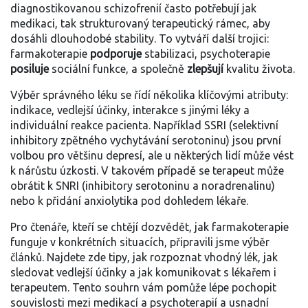
diagnostikovanou schizofrenií často potřebují jak
medikaci, tak strukturovaný terapeutický rámec, aby
dosáhli dlouhodobé stability. To vytváří další trojici:
farmakoterapie
podporuje
stabilizaci, psychoterapie
posiluje
sociální funkce, a společně
zlepšují
kvalitu života.
Výběr správného léku se řídí několika klíčovými atributy:
indikace, vedlejší účinky, interakce s jinými léky a
individuální reakce pacienta. Například SSRI (selektivní
inhibitory zpětného vychytávání serotoninu) jsou první
volbou pro většinu depresí, ale u některých lidí může vést
k nárůstu úzkosti. V takovém případě se terapeut může
obrátit k SNRI (inhibitory serotoninu a noradrenalinu)
nebo k přidání anxiolytika pod dohledem lékaře.
Pro čtenáře, kteří se chtějí dozvědět, jak farmakoterapie
funguje v konkrétních situacích, připravili jsme výběr
článků. Najdete zde tipy, jak rozpoznat vhodný lék, jak
sledovat vedlejší účinky a jak komunikovat s lékařem i
terapeutem. Tento souhrn vám pomůže lépe pochopit
souvislosti mezi medikací a psychoterapií a usnadní