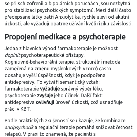
se při schizofrenii a bipolárních poruchách
jsou nezbytná
pro stabilizaci psychotických symptomů. Mezi další často
předepsané látky patří
Anxiolytika
,
rychle uleví od akutní
úzkosti, ale vyžadují opatrné užívání kvůli riziku závislosti
.
Propojení medikace a psychoterapie
Jedna z hlavních výhod farmakoterapie je možnost
doplnit
psychoterapeutické přístupy.
Kognitivně‑behaviorální terapie
,
strukturální metoda
zaměřená na změnu myšlenkových vzorců
často
dosahuje vyšší úspěšnosti, když je podpořena
antidepresivy. To vytváří semantický vztah:
farmakoterapie
vyžaduje
správný výběr léku,
psychoterapie
zvyšuje
jeho účinek. Další fakt:
antidepresiva
ovlivňují
úroveň úzkosti, což usnadňuje
práci v KBT.
Podle praktických zkušeností se ukazuje, že kombinace
antipsychotik
a regulační terapie pomáhá snižovat četnost
relapsů. V praxi to znamená, že pacienti s