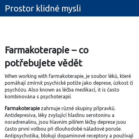
Prostor klidné mysli
Farmakoterapie – co
potřebujete vědět
When working with
farmakoterapie
,
je soubor léků, které
pomáhají zmírnit psychické potíže jako deprese, úzkost či
psychózu
. Also known as
léčba medikací
, it is často
kombinována s psychoterapií.
Farmakoterapie
zahrnuje různé skupiny přípravků.
Antidepresiva
,
léky zvyšující hladinu serotoninu a
noradrenalinu, jsou hlavním pilířem léčby deprese
jsou
často první volbou při dlouhodobé náladové poruše.
Antipsychotika
,
blokují dopaminové receptory a používají