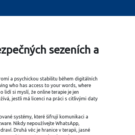
ezpečných sezeních a
romí a psychickou stabilitu během digitálních
nowing who has access to your words, where
lidí si myslí, že online terapie je jen
á, jestli má licenci na práci s citlivými daty
ované systémy, které šifrují komunikaci a
ftware
.
Nikdy nepoužívejte WhatsApp,
draví. Druhá věc je
hranice v terapii
,
jasné