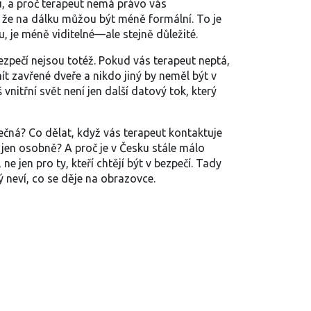
u, a proč terapeut nemá právo vás
, že na dálku můžou být méně formální. To je
, je méně viditelné—ale stejně důležité.
 bezpečí nejsou totéž. Pokud vás terapeut neptá,
ít zavřené dveře a nikdo jiný by neměl být v
vnitřní svět není jen další datový tok, který
ečná? Co dělat, když vás terapeut kontaktuje
 jen osobně? A proč je v Česku stále málo
ne jen pro ty, kteří chtějí být v bezpečí. Tady
 neví, co se děje na obrazovce.