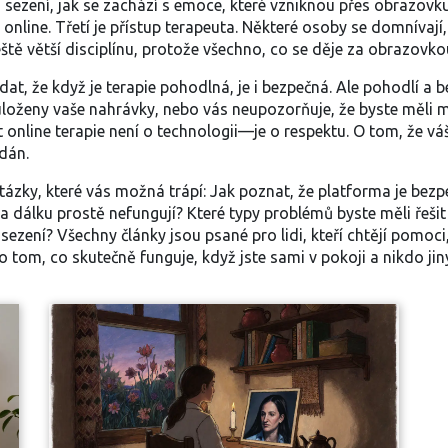
 sezení, jak se zachází s emoce, které vzniknou přes obrazovk
 online
.
Třetí je přístup terapeuta. Některé osoby se domnívají
ště větší disciplínu, protože všechno, co se děje za obrazovkou
ádat, že když je terapie pohodlná, je i bezpečná. Ale pohodlí a
 uloženy vaše nahrávky, nebo vás neupozorňuje, že byste měli m
 online terapie není o technologii—je o respektu. O tom, že váš 
dán.
tázky, které vás možná trápí: Jak poznat, že platforma je bezp
 dálku prostě nefungují? Které typy problémů byste měli řešit
sezení? Všechny články jsou psané pro lidi, kteří chtějí pomoci, 
tom, co skutečně funguje, když jste sami v pokoji a nikdo jiný