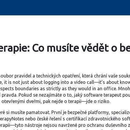
erapie: Co musíte vědět o b
soubor pravidel a technických opatření, která chrání vaše souk
e
, it is not just about logging into a video call—it’s about k
spects boundaries as strictly as they would in an office.
Mnoho 
 pravda. Pokud se nezajímáte o to, jaký software terapeut použív
s otevřenými dveřmi, pak nejde o terapii—jde o riziko.
teré si musíte pamatovat. První je
bezpečné platformy
,
specializ
erapyNotes nebo české řešení s certifikací zdravotnického so
apii—tyto nástroje nejsou navržené pro ochranu duševního z