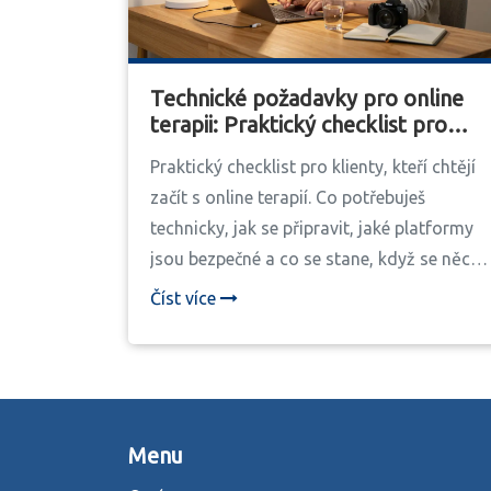
Technické požadavky pro online
terapii: Praktický checklist pro
klienty
Praktický checklist pro klienty, kteří chtějí
začít s online terapií. Co potřebuješ
technicky, jak se připravit, jaké platformy
jsou bezpečné a co se stane, když se něco
pokazí. Vše podle aktuálních českých
Číst více
předpisů z roku 2026.
Menu