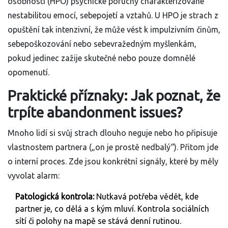
osobnosti (HPO)
psychické poruchy charakterizované
nestabilitou emocí, sebepojetí a vztahů
. U HPO je strach z
opuštění tak intenzivní, že může vést k impulzivním činům,
sebepoškozování nebo sebevražedným myšlenkám,
pokud jedinec zažije skutečné nebo pouze domnělé
opomenutí.
Praktické příznaky: Jak poznat, že
trpíte abandonment issues?
Mnoho lidí si svůj strach dlouho neguje nebo ho připisuje
vlastnostem partnera („on je prostě nedbalý“). Přitom jde
o interní proces. Zde jsou konkrétní signály, které by měly
vyvolat alarm:
Patologická kontrola:
Nutkavá potřeba vědět, kde
partner je, co dělá a s kým mluví. Kontrola sociálních
sítí či polohy na mapě se stává denní rutinou.