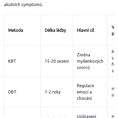
akutních symptomů.
Vh
Metoda
Délka léčby
Hlavní cíl
pr
Mír
Změna
stř
KBT
15-20 sezení
myšlenkových
fo
vzorců
str
Regulace
HPO
DBT
1-2 roky
emocí a
imp
chování
Uzdravení
Hl