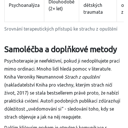
Dlouhodobě
Psychoanalýza
dětských
os
(2+ let)
traumata
zm
Srovnání terapeutických přístupů ke strachu z opuštění
Samoléčba a doplňkové metody
Psychoterapie je neefektivní, pokud ji nedoplňujete prací
mimo ordinaci. Mnoho lidí hledá pomoc v literatuře.
Kniha Veroniky Neumannové
Strach z opuštění
(nakladatelství Kniha pro všechny, kterým strach ničí
život, 2017) se stala bestsellerem právě proto, že nabízí
praktická cvičení. Autoři podobných publikací zdůrazňují
důležitost „uvědomování si“ - sledování toho, kdy se
strach objevuje a jak na něj reagujete.
Dalším klíčovým prvkem je otevřená komunikace s