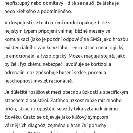
nepřístupný nebo odmítavý - dítě se naučí, že láska je
něco křehkého a podmíněného.
V dospělosti se tento učení model opakuje. Lidé s
nejistým typem připojení
vnímají běžné mezery ve
komunikaci (jako je pozdní odpověď na SMS) jako hrozbu
existenciálního zániku vztahu. Tento strach není logický,
je emocionální a fyziologický. Mozek reaguje stejně, jako
by čelil fyzickému nebezpečí: uvolňuje se kortizol a
adrenalin, což způsobuje bušení srdce, pocení a
neschopnost myslet racionálně.
Je důležité rozlišovat mezi obecnou úzkostí a specifickým
strachem z opuštění. Zatímco úzkost může mít mnoho
příčin, strach z opuštění se vždy týká vztahu k jinému
člověku. Často se objevuje jako klíčový symptom
vážnějších diagnóz, zejména u
hraniční poruchy