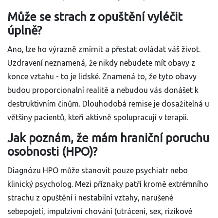
Může se strach z opuštění vyléčit
úplně?
Ano, lze ho výrazně zmírnit a přestat ovládat váš život.
Uzdravení neznamená, že nikdy nebudete mít obavy z
konce vztahu - to je lidské. Znamená to, že tyto obavy
budou proporcionalní realitě a nebudou vás donášet k
destruktivním činům. Dlouhodobá remise je dosažitelná u
většiny pacientů, kteří aktivně spolupracují v terapii.
Jak poznám, že mám hraniční poruchu
osobnosti (HPO)?
Diagnózu HPO může stanovit pouze psychiatr nebo
klinický psycholog. Mezi příznaky patří kromě extrémního
strachu z opuštění i nestabilní vztahy, narušené
sebepojetí, impulzivní chování (utrácení, sex, rizikové