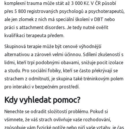
komplexní trauma může stát až 3 000 Kč. V ČR působí
přes 5 800 registrovaných psychologů a psychoterapeutů,
ale jen zlomek z nich má speciální školení v DBT nebo
práci s attachment disorders. Je tedy nutné ověřit
kvalifikaci terapeuta předem.
Skupinová terapie může být cenově výhodnější
alternativou a zároveň velmi účinnou. Sdílení zkušeností s
lidmi, kteří trpí podobnými obavami, snižuje pocit izolace
a studu. Pro sociální fobiky, kteří se často překrývají se
strachem z odmítnutí, je skupina také tréninkovým polem
pro interakci v bezpečném prostředí.
Kdy vyhledat pomoc?
Nenechte se odradit složitostí problému. Pokud si
všimnete, že váš strach ovlivňuje vaše rozhodování,
způsobuje vám fyzické potíže nebo ničí vaše vztahy, je čas