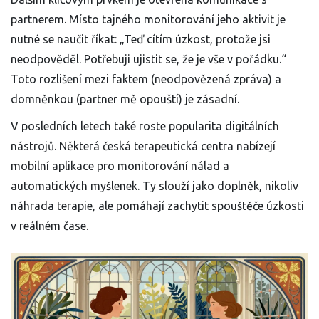
partnerem. Místo tajného monitorování jeho aktivit je
nutné se naučit říkat: „Teď cítím úzkost, protože jsi
neodpověděl. Potřebuji ujistit se, že je vše v pořádku.“
Toto rozlišení mezi faktem (neodpovězená zpráva) a
domněnkou (partner mě opouští) je zásadní.
V posledních letech také roste popularita digitálních
nástrojů. Některá česká terapeutická centra nabízejí
mobilní aplikace pro monitorování nálad a
automatických myšlenek. Ty slouží jako doplněk, nikoliv
náhrada terapie, ale pomáhají zachytit spouštěče úzkosti
v reálném čase.