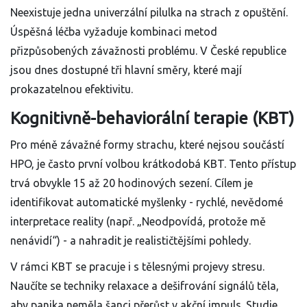
Neexistuje jedna univerzální pilulka na strach z opuštění.
Úspěšná léčba vyžaduje kombinaci metod
přizpůsobených závažnosti problému. V České republice
jsou dnes dostupné tři hlavní směry, které mají
prokazatelnou efektivitu.
Kognitivně-behaviorální terapie (KBT)
Pro méně závažné formy strachu, které nejsou součástí
HPO, je často první volbou krátkodobá KBT. Tento přístup
trvá obvykle 15 až 20 hodinových sezení. Cílem je
identifikovat
automatické myšlenky
- rychlé, nevědomé
interpretace reality (např. „Neodpovídá, protože mě
nenávidí“) - a nahradit je realističtějšími pohledy.
V rámci KBT se pracuje i s tělesnými projevy stresu.
Naučíte se techniky relaxace a dešifrování signálů těla,
aby panika neměla šanci přerůst v akční impuls. Studie