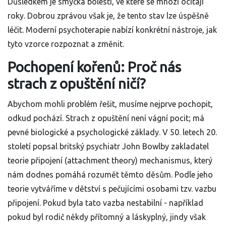
Důsledkem je smyčka bolesti, ve které se mnozí ocitají
roky. Dobrou zprávou však je, že tento stav lze úspěšně
léčit. Moderní psychoterapie nabízí konkrétní nástroje, jak
tyto vzorce rozpoznat a změnit.
Pochopení kořenů: Proč nás
strach z opuštění ničí?
Abychom mohli problém řešit, musíme nejprve pochopit,
odkud pochází. Strach z opuštění není vágní pocit; má
pevné biologické a psychologické základy. V 50. letech 20.
století popsal britský psychiatr
John Bowlby
zakladatel
teorie připojení (attachment theory)
mechanismus, který
nám dodnes pomáhá rozumět těmto děsům. Podle jeho
teorie vytváříme v dětství s pečujícími osobami tzv. vazbu
připojení. Pokud byla tato vazba nestabilní - například
pokud byl rodič někdy přítomný a láskyplný, jindy však