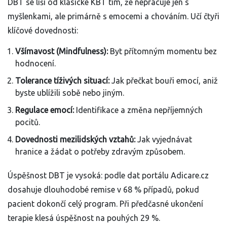
DBT se liší od klasické KBT tím, že nepracuje jen s
myšlenkami, ale primárně s emocemi a chováním. Učí čtyři
klíčové dovednosti:
Všímavost (Mindfulness):
Byt přítomným momentu bez
hodnocení.
Tolerance tíživých situací:
Jak přečkat bouři emocí, aniž
byste ublížili sobě nebo jiným.
Regulace emocí:
Identifikace a změna nepříjemných
pocitů.
Dovednosti mezilidských vztahů:
Jak vyjednávat
hranice a žádat o potřeby zdravým způsobem.
Úspěšnost DBT je vysoká: podle dat portálu Adicare.cz
dosahuje dlouhodobé remise v 68 % případů, pokud
pacient dokončí celý program. Při předčasné ukončení
terapie klesá úspěšnost na pouhých 29 %.