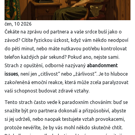
čen, 10 2026
Čekáte na zprávu od partnera a vaše srdce buší jako o
závod? Cítíte fyzickou úzkost, když vám někdo neodpoví
do pěti minut, nebo máte nutkavou potřebu kontrolovat
telefon každých pár sekund? Pokud ano, nejste sami.
Strach z opuštění, odborně nazývaný
abandonment
issues
, není jen „citlivost“ nebo „žárlivost“. Je to hluboce
zakořeněná emoční reakce, která může zcela paralyzovat
vaši schopnost budovat zdravé vztahy.
Tento strach často vede k paradoxním chováním: buď se
snažíte být pro partnera dokonalí a přizpůsobiví, abyste
si jej udrželi, nebo naopak testujete vztah provokacemi,
protože nevěříte, že by vás mohl někdo skutečně chtít.