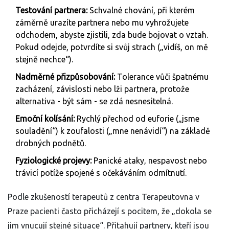
Testování partnera:
Schvalné chování, při kterém
záměrně urazíte partnera nebo mu vyhrožujete
odchodem, abyste zjistili, zda bude bojovat o vztah.
Pokud odejde, potvrdíte si svůj strach („vidíš, on mě
stejně nechce“).
Nadměrné přizpůsobování:
Tolerance vůči špatnému
zacházení, závislosti nebo lži partnera, protože
alternativa - být sám - se zdá nesnesitelná.
Emoční kolísání:
Rychlý přechod od euforie („jsme
souladění“) k zoufalosti („mne nenávidí“) na základě
drobných podnětů.
Fyziologické projevy:
Panické ataky, nespavost nebo
trávicí potíže spojené s očekáváním odmítnutí.
Podle zkušeností terapeutů z centra Terapeutovna v
Praze pacienti často přicházejí s pocitem, že „dokola se
jim vnucují stejné situace“. Přitahují partnery, kteří jsou