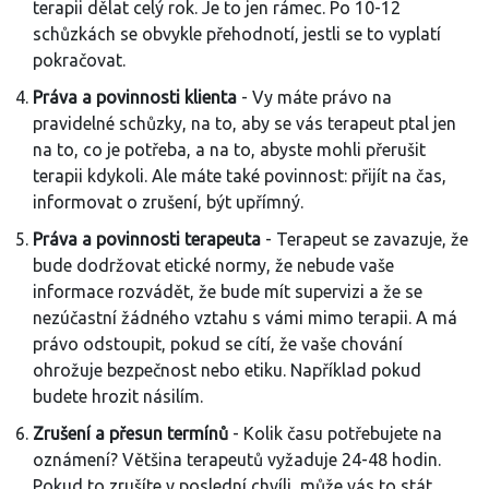
terapii dělat celý rok. Je to jen rámec. Po 10-12
schůzkách se obvykle přehodnotí, jestli se to vyplatí
pokračovat.
Práva a povinnosti klienta
- Vy máte právo na
pravidelné schůzky, na to, aby se vás terapeut ptal jen
na to, co je potřeba, a na to, abyste mohli přerušit
terapii kdykoli. Ale máte také povinnost: přijít na čas,
informovat o zrušení, být upřímný.
Práva a povinnosti terapeuta
- Terapeut se zavazuje, že
bude dodržovat etické normy, že nebude vaše
informace rozvádět, že bude mít supervizi a že se
nezúčastní žádného vztahu s vámi mimo terapii. A má
právo odstoupit, pokud se cítí, že vaše chování
ohrožuje bezpečnost nebo etiku. Například pokud
budete hrozit násilím.
Zrušení a přesun termínů
- Kolik času potřebujete na
oznámení? Většina terapeutů vyžaduje 24-48 hodin.
Pokud to zrušíte v poslední chvíli, může vás to stát