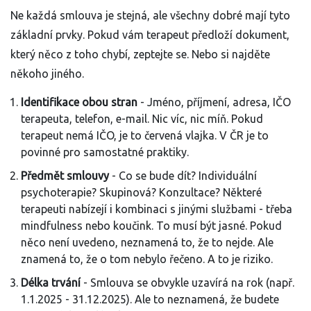
Ne každá smlouva je stejná, ale všechny dobré mají tyto
základní prvky. Pokud vám terapeut předloží dokument,
který něco z toho chybí, zeptejte se. Nebo si najděte
někoho jiného.
Identifikace obou stran
- Jméno, příjmení, adresa, IČO
terapeuta, telefon, e-mail. Nic víc, nic míň. Pokud
terapeut nemá IČO, je to červená vlajka. V ČR je to
povinné pro samostatné praktiky.
Předmět smlouvy
- Co se bude dít? Individuální
psychoterapie? Skupinová? Konzultace? Některé
terapeuti nabízejí i kombinaci s jinými službami - třeba
mindfulness nebo koučink. To musí být jasné. Pokud
něco není uvedeno, neznamená to, že to nejde. Ale
znamená to, že o tom nebylo řečeno. A to je riziko.
Délka trvání
- Smlouva se obvykle uzavírá na rok (např.
1.1.2025 - 31.12.2025). Ale to neznamená, že budete