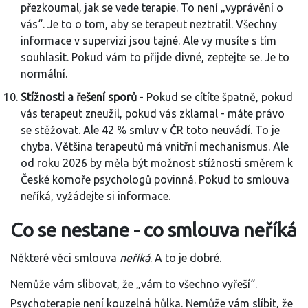
přezkoumal, jak se vede terapie. To není „vyprávění o
vás“. Je to o tom, aby se terapeut neztratil. Všechny
informace v supervizi jsou tajné. Ale vy musíte s tím
souhlasit. Pokud vám to přijde divné, zeptejte se. Je to
normální.
Stížnosti a řešení sporů
- Pokud se cítíte špatně, pokud
vás terapeut zneužil, pokud vás zklamal - máte právo
se stěžovat. Ale 42 % smluv v ČR toto neuvádí. To je
chyba. Většina terapeutů má vnitřní mechanismus. Ale
od roku 2026 by měla být možnost stížnosti směrem k
České komoře psychologů povinná. Pokud to smlouva
neříká, vyžádejte si informace.
Co se nestane - co smlouva neříká
Některé věci smlouva
neříká
. A to je dobré.
Nemůže vám slibovat, že „vám to všechno vyřeší“.
Psychoterapie není kouzelná hůlka. Nemůže vám slíbit, že