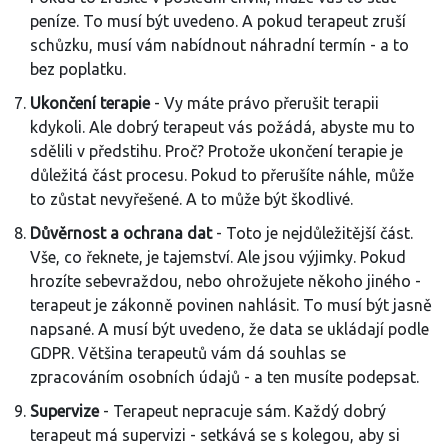
peníze. To musí být uvedeno. A pokud terapeut zruší
schůzku, musí vám nabídnout náhradní termín - a to
bez poplatku.
Ukončení terapie
- Vy máte právo přerušit terapii
kdykoli. Ale dobrý terapeut vás požádá, abyste mu to
sdělili v předstihu. Proč? Protože ukončení terapie je
důležitá část procesu. Pokud to přerušíte náhle, může
to zůstat nevyřešené. A to může být škodlivé.
Důvěrnost a ochrana dat
- Toto je nejdůležitější část.
Vše, co řeknete, je tajemství. Ale jsou výjimky. Pokud
hrozíte sebevraždou, nebo ohrožujete někoho jiného -
terapeut je zákonně povinen nahlásit. To musí být jasně
napsané. A musí být uvedeno, že data se ukládají podle
GDPR. Většina terapeutů vám dá souhlas se
zpracováním osobních údajů - a ten musíte podepsat.
Supervize
- Terapeut nepracuje sám. Každý dobrý
terapeut má supervizi - setkává se s kolegou, aby si