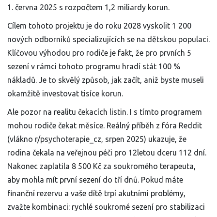
1. června 2025 s rozpočtem 1,2 miliardy korun.
Cílem tohoto projektu je do roku 2028 vyskolit 1 200
nových odborníků specializujících se na dětskou populaci.
Klíčovou výhodou pro rodiče je fakt, že pro prvních 5
sezení v rámci tohoto programu hradí stát 100 %
nákladů. Je to skvělý způsob, jak začít, aniž byste museli
okamžitě investovat tisíce korun.
Ale pozor na realitu čekacích listin. I s tímto programem
mohou rodiče čekat měsíce. Reálný příběh z fóra Reddit
(vlákno r/psychoterapie_cz, srpen 2025) ukazuje, že
rodina čekala na veřejnou péči pro 12letou dceru 112 dní.
Nakonec zaplatila 8 500 Kč za soukromého terapeuta,
aby mohla mít první sezení do tří dnů. Pokud máte
finanční rezervu a vaše dítě trpí akutními problémy,
zvažte kombinaci: rychlé soukromé sezení pro stabilizaci