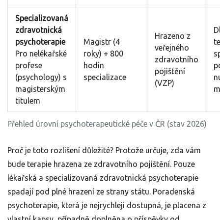
Specializovaná
zdravotnická
D
Hrazeno z
psychoterapie
Magistr (4
t
veřejného
Pro nelékařské
roky) + 800
s
zdravotního
profese
hodin
p
pojištění
(psychology) s
specializace
n
(VZP)
magisterským
m
titulem
Přehled úrovní psychoterapeutické péče v ČR (stav 2026)
Proč je toto rozlišení důležité? Protože určuje, zda vám
bude terapie hrazena ze zdravotního pojištění. Pouze
lékařská a specializovaná zdravotnická psychoterapie
spadají pod plné hrazení ze strany státu. Poradenská
psychoterapie, která je nejrychleji dostupná, je placena z
vlastní kapsy, případně doplněna o příspěvky od