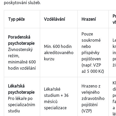
poskytování služeb.
P
Typ péče
Vzdělávání
Hrazení
v
Pouze
Poradenská
soukromě
L
psychoterapie
Min. 600 hodin
nebo
k
Živnostenský
akreditovaného
příspěvky
i
režim,
kurzu
pojišťoven
p
minimálně 600
(např. VZP
ž
hodin vzdělání
až 5 000 Kč)
K
Lékařská
Hrazeno z
Lékařské
d
psychoterapie
veřejného
studium + 36
p
Pro lékaře po
zdravotního
měsíců
f
specializačním
pojištění
specializace
a
studiu
(VZP)
l