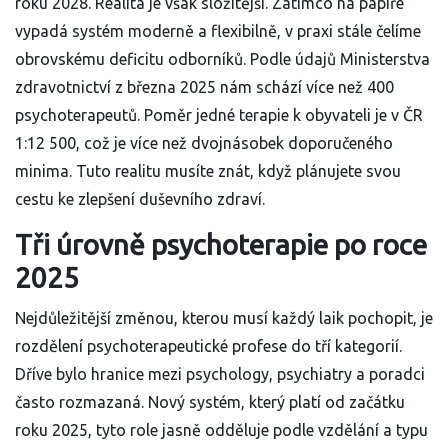
roku 2028. Realita je však složitější. Zatímco na papíře
vypadá systém moderně a flexibilně, v praxi stále čelíme
obrovskému deficitu odborníků. Podle údajů Ministerstva
zdravotnictví z března 2025 nám schází více než 400
psychoterapeutů. Poměr jedné terapie k obyvateli je v ČR
1:12 500, což je více než dvojnásobek doporučeného
minima. Tuto realitu musíte znát, když plánujete svou
cestu ke zlepšení duševního zdraví.
Tři úrovně psychoterapie po roce
2025
Nejdůležitější změnou, kterou musí každý laik pochopit, je
rozdělení psychoterapeutické profese do tří kategorií.
Dříve bylo hranice mezi psychology, psychiatry a poradci
často rozmazaná. Nový systém, který platí od začátku
roku 2025, tyto role jasně odděluje podle vzdělání a typu