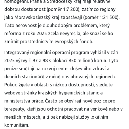
homogenní. Praha a Středočeský kraj mají relativně
dobrou dostupnost (poměr 1:7 200), zatímco regiony
jako Moravskoslezský kraj zaostávají (poměr 1:21 500).
Tato nerovnost je dlouhodobým problémem, který
reforma z roku 2025 zcela nevyřešila, ale snaží se ho
zmírnit prostřednictvím evropských fondů.
Integrovaný regionální operační program vyhlásil v září
2025 výzvy č. 97 a 98 s alokací 850 milionů korun. Tyto
peníze směřují na rozvoj center duševního zdraví a
denních stacionářů v méně obsluhovaných regionech.
Pokud žijete v oblasti s nízkou dostupností, sledujte
webové stránky krajských hygienických stanic a
ministerstva práce. Často se otevírají nové pozice pro
terapeuty, kteří jsou ochotni pracovat na venkově nebo v
menších městech, a ti pak nabízejí služby lokálním
komunitám.