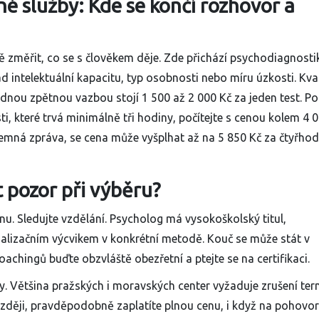
né služby: Kde se končí rozhovor a
ě změřit, co se s člověkem děje. Zde přichází
psychodiagnosti
d intelektuální kapacitu, typ osobnosti nebo míru úzkosti. Kval
dnou zpětnou vazbou stojí 1 500 až 2 000 Kč za jeden test. P
, které trvá minimálně tři hodiny, počítejte s cenou kolem 4 0
písemná zpráva, se cena může vyšplhat až na 5 850 Kč za čtyřho
t pozor při výběru?
nu. Sledujte vzdělání. Psycholog má vysokoškolský titul,
alizačním výcvikem v konkrétní metodě. Kouč se může stát v
achingů buďte obzvláště obezřetní a ptejte se na certifikaci.
y
. Většina pražských i moravských center vyžaduje zrušení te
zději, pravděpodobně zaplatíte plnou cenu, i když na pohovo