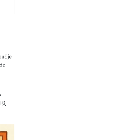
uč je
 do
o
ší,