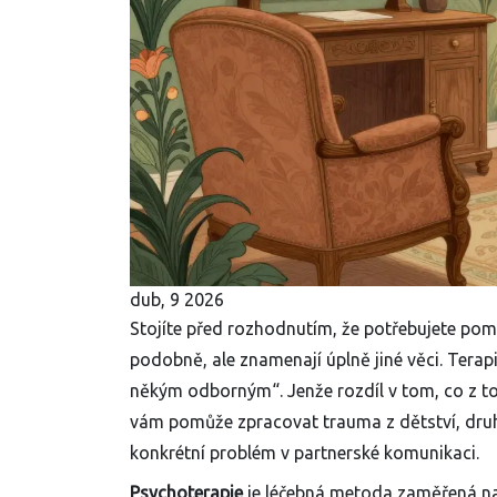
dub, 9 2026
Stojíte před rozhodnutím, že potřebujete pomo
podobně, ale znamenají úplně jiné věci. Terapi
někým odborným“. Jenže rozdíl v tom, co z toh
vám pomůže zpracovat trauma z dětství, druhý
konkrétní problém v partnerské komunikaci.
Psychoterapie
je
léčebná metoda zaměřená na 