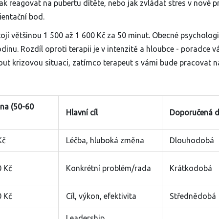
k reagovat na pubertu dítěte, nebo jak zvládat stres v nové pr
ientační bod.
tojí většinou 1 500 až 1 600 Kč za 50 minut. Obecné psycholog
inu. Rozdíl oproti terapii je v intenzitě a hloubce - poradce 
nout krizovou situaci, zatímco terapeut s vámi bude pracovat 
na (50-60
Hlavní cíl
Doporučená d
Kč
Léčba, hluboká změna
Dlouhodobá
0 Kč
Konkrétní problém/rada
Krátkodobá
0 Kč
Cíl, výkon, efektivita
Střednědobá
Leadership,