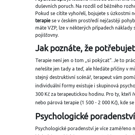
duševních poruch
. Na rozdíl od běžného rozho
Pokud se cítíte vyhořelí, bojujete s úzkostmi 
terapie
se v českém prostředí nejčastěji pohy
máte VZP, lze v některých případech náklady 
pojišťovny.
Jak poznáte, že potřebuje
Terapie není jen o tom „si pokýcat“. Je to 
neřešíte jen tady a teď, ale hledáte příčiny v m
stejný destruktivní scénář, terapeut vám pomů
individuální formy existuje i
skupinová psycho
300 Kč za terapeutickou hodinu. Pro ty, kteří ř
nebo párová terapie (1 500 - 2 000 Kč), kde se
Psychologické poradenství
Psychologické poradenství
je více zaměřeno n