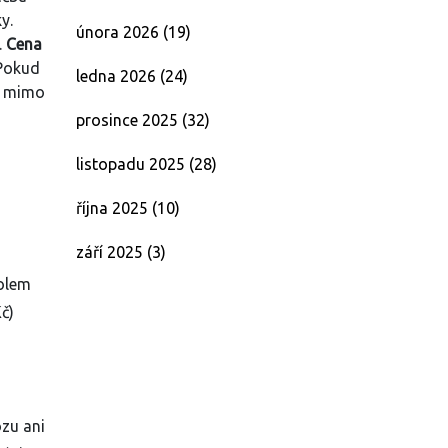
y.
února 2026
(19)
.
Cena
 Pokud
ledna 2026
(24)
je mimo
prosince 2025
(32)
listopadu 2025
(28)
října 2025
(10)
září 2025
(3)
kolem
č)
ózu ani