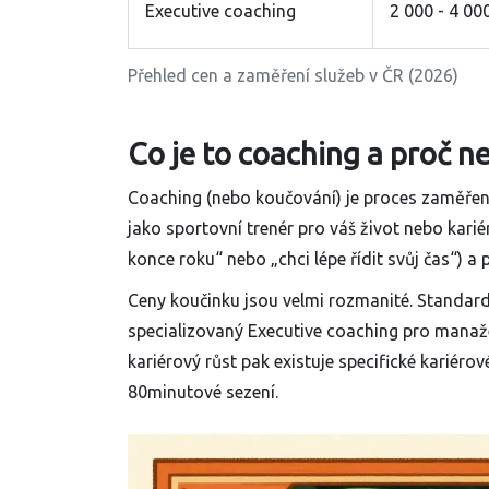
Executive coaching
2 000 - 4 00
Přehled cen a zaměření služeb v ČR (2026)
Co je to coaching a proč ne
Coaching
(nebo koučování) je proces zaměřený
jako sportovní trenér pro váš život nebo karié
konce roku“ nebo „chci lépe řídit svůj čas“) 
Ceny koučinku jsou velmi rozmanité. Standardn
specializovaný
Executive coaching
pro manažer
kariérový růst pak existuje specifické kariéro
80minutové sezení.