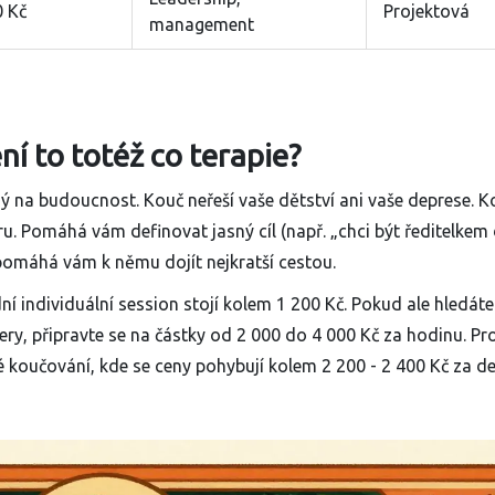
0 Kč
Projektová
management
ní to totéž co terapie?
 na budoucnost. Kouč neřeší vaše dětství ani vaše deprese. Ko
ru. Pomáhá vám definovat jasný cíl (např. „chci být ředitelkem
a pomáhá vám k němu dojít nejkratší cestou.
í individuální session stojí kolem 1 200 Kč. Pokud ale hledáte
y, připravte se na částky od 2 000 do 4 000 Kč za hodinu. Pr
vé koučování, kde se ceny pohybují kolem 2 200 - 2 400 Kč za del