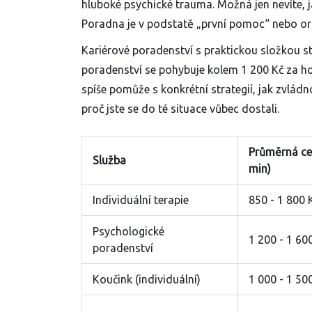
hluboké psychické trauma. Možná jen nevíte, ja
Poradna je v podstatě „první pomoc“ nebo or
Kariérové poradenství s praktickou složkou s
poradenství se pohybuje kolem 1 200 Kč za hod
spíše pomůže s konkrétní strategií, jak zvlád
proč jste se do té situace vůbec dostali.
Průměrná ce
Služba
min)
Individuální terapie
850 - 1 800 
Psychologické
1 200 - 1 60
poradenství
Koučink (individuální)
1 000 - 1 50