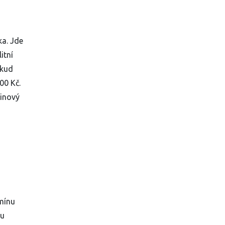
ka
. Jde
itní
okud
00 Kč.
dinový
rmínu
ru