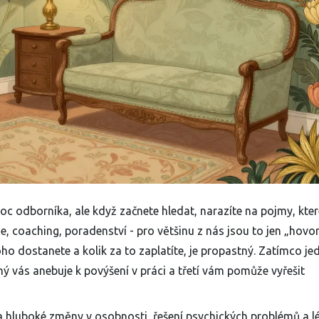
c odborníka, ale když začnete hledat, narazíte na pojmy, kter
e, coaching, poradenství - pro většinu z nás jsou to jen „hovor
o dostanete a kolik za to zaplatíte, je propastný. Zatímco je
 vás anebuje k povýšení v práci a třetí vám pomůže vyřešit
hluboké změny v osobnosti, řešení psychických problémů a l