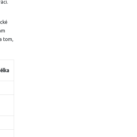
áci.
ické
vám
na tom,
élka