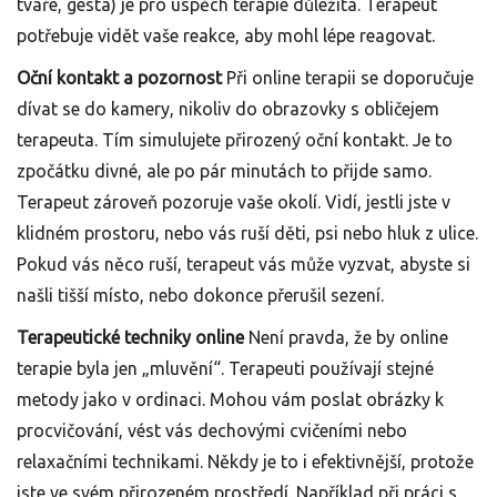
tváře, gesta) je pro úspěch terapie důležitá. Terapeut
potřebuje vidět vaše reakce, aby mohl lépe reagovat.
Oční kontakt a pozornost
Při online terapii se doporučuje
dívat se do kamery, nikoliv do obrazovky s obličejem
terapeuta. Tím simulujete přirozený oční kontakt. Je to
zpočátku divné, ale po pár minutách to přijde samo.
Terapeut zároveň pozoruje vaše okolí. Vidí, jestli jste v
klidném prostoru, nebo vás ruší děti, psi nebo hluk z ulice.
Pokud vás něco ruší, terapeut vás může vyzvat, abyste si
našli tišší místo, nebo dokonce přerušil sezení.
Terapeutické techniky online
Není pravda, že by online
terapie byla jen „mluvění“. Terapeuti používají stejné
metody jako v ordinaci. Mohou vám poslat obrázky k
procvičování, vést vás dechovými cvičeními nebo
relaxačními technikami. Někdy je to i efektivnější, protože
jste ve svém přirozeném prostředí. Například při práci s