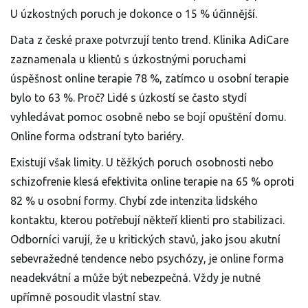
U úzkostných poruch je dokonce o 15 % účinnější.
Data z české praxe potvrzují tento trend. Klinika AdiCare
zaznamenala u klientů s úzkostnými poruchami
úspěšnost online terapie 78 %, zatímco u osobní terapie
bylo to 63 %. Proč? Lidé s úzkostí se často stydí
vyhledávat pomoc osobně nebo se bojí opuštění domu.
Online forma odstraní tyto bariéry.
Existují však limity. U těžkých poruch osobnosti nebo
schizofrenie klesá efektivita online terapie na 65 % oproti
82 % u osobní formy. Chybí zde intenzita lidského
kontaktu, kterou potřebují někteří klienti pro stabilizaci.
Odborníci varují, že u kritických stavů, jako jsou akutní
sebevražedné tendence nebo psychózy, je online forma
neadekvátní a může být nebezpečná. Vždy je nutné
upřímně posoudit vlastní stav.