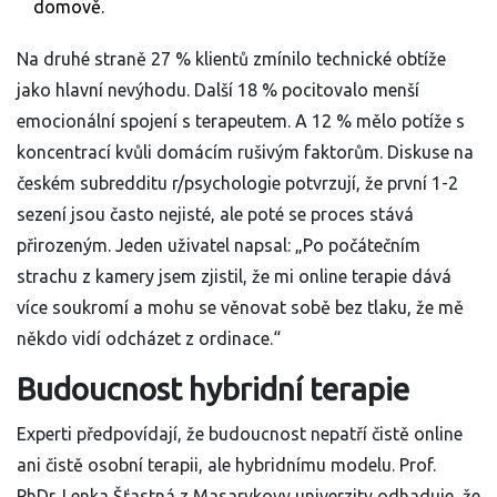
domově.
Na druhé straně 27 % klientů zmínilo technické obtíže
jako hlavní nevýhodu. Další 18 % pocitovalo menší
emocionální spojení s terapeutem. A 12 % mělo potíže s
koncentrací kvůli domácím rušivým faktorům. Diskuse na
českém subredditu r/psychologie potvrzují, že první 1-2
sezení jsou často nejisté, ale poté se proces stává
přirozeným. Jeden uživatel napsal: „Po počátečním
strachu z kamery jsem zjistil, že mi online terapie dává
více soukromí a mohu se věnovat sobě bez tlaku, že mě
někdo vidí odcházet z ordinace.“
Budoucnost hybridní terapie
Experti předpovídají, že budoucnost nepatří čistě online
ani čistě osobní terapii, ale hybridnímu modelu. Prof.
PhDr. Lenka Šťastná z Masarykovy univerzity odhaduje, že