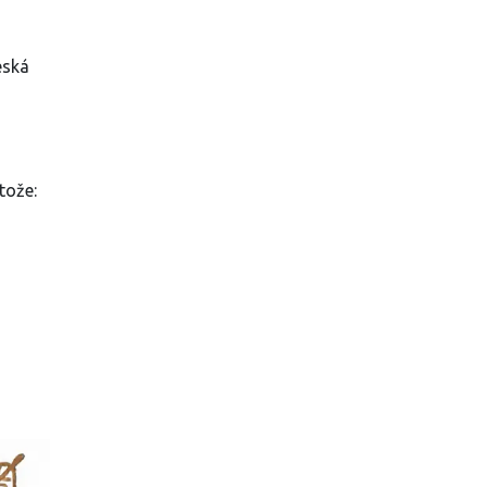
eská
tože: