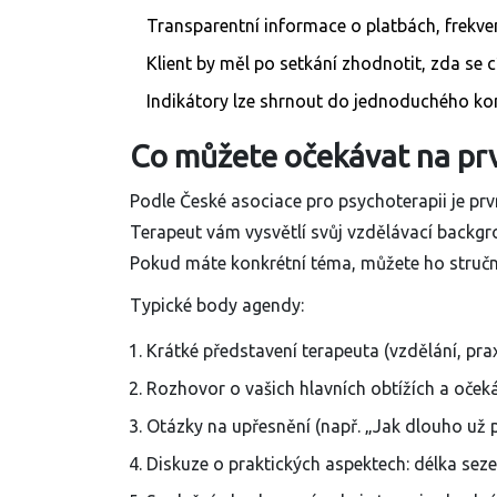
Transparentní informace o platbách, frekven
Klient by měl po setkání zhodnotit, zda se c
Indikátory lze shrnout do jednoduchého ko
Co můžete očekávat na pr
Podle
České asociace pro psychoterapii
je prv
Terapeut vám vysvětlí svůj vzdělávací backgr
Pokud máte konkrétní téma, můžete ho stručně 
Typické body agendy:
Krátké představení terapeuta (vzdělání, prax
Rozhovor o vašich hlavních obtížích a oček
Otázky na upřesnění (např. „Jak dlouho už p
Diskuze o praktických aspektech: délka seze