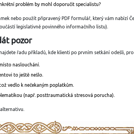
onkrétní problém by mohl doporučit specialistu?
ek nebo použít připravený PDF formulář, který vám nabízí
Č
oučástí legislativně povinného informačního listu).
dát pozor
jdete řadu příkladů, kde klienti po prvním setkání odešli, pro
místo naslouchání.
ntovi to ještě nešlo.
 což vedlo k nečekaným poplatkům.
lematikou (např. posttraumatická stresová porucha).
alternativu.