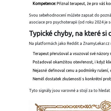
Kompetence:
Přiznal terapeut, že pro váš k
Svou sebehodnocení můžete zapsat do poznám
asociace pro psychoterapii
(od roku 2024 je s
Typické chyby, na které si 
Na platformách jako Reddit a ZnamyLekar.cz na
Terapeut přerušoval a vsuzoval své názory 
Požadoval okamžitou otevřenost, i když klie
Nejasně definoval cenu a podmínky rušení,
Neměl dostatek zkušeností s konkrétní prob
Tyto signály jsou varovné a stojí za to hledat 