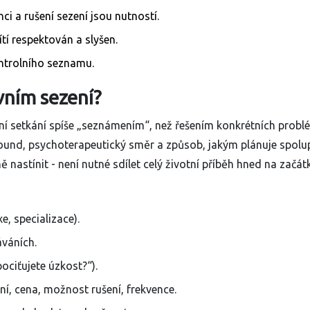
ci a rušení sezení jsou nutností.
ítí respektován a slyšen.
ntrolního seznamu.
vním sezení?
ní setkání spíše „seznámením“, než řešením konkrétních probl
ound, psychoterapeutický směr a způsob, jakým plánuje spolup
nastínit - není nutné sdílet celý životní příběh hned na začát
e, specializace).
áváních.
ociťujete úzkost?“).
ní, cena, možnost rušení, frekvence.