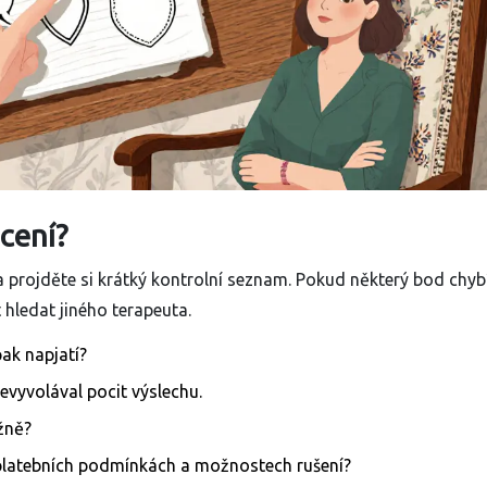
ocení?
a projděte si krátký kontrolní seznam. Pokud některý bod chyb
hledat jiného terapeuta.
pak napjatí?
vyvolával pocit výslechu.
žně?
 platebních podmínkách a možnostech rušení?