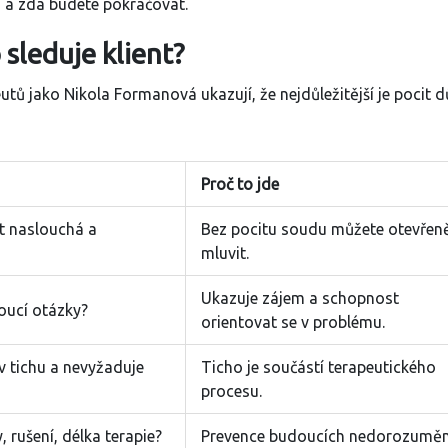
 a zda budete pokračovat.
 sleduje klient?
eutů jako
Nikola Formanová
ukazují, že nejdůležitější je pocit d
Proč to jde
ut naslouchá a
Bez pocitu soudu můžete otevřen
mluvit.
Ukazuje zájem a schopnost
oucí otázky?
orientovat se v problému.
 tichu a nevyžaduje
Ticho je součástí terapeutického
procesu.
 rušení, délka terapie?
Prevence budoucích nedorozuměn