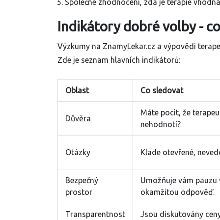
Společné zhodnocení, zda je terapie vhodná
Indikátory dobré volby - co
Výzkumy na
ZnamyLekar.cz
a výpovědi terap
Zde je seznam hlavních indikátorů:
Oblast
Co sledovat
Máte pocit, že terape
Důvěra
nehodnotí?
Otázky
Klade otevřené, neved
Bezpečný
Umožňuje vám pauzu v
prostor
okamžitou odpověď.
Transparentnost
Jsou diskutovány ceny,