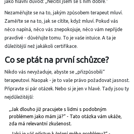
jako hlavní důvod: „Necítil jsem se s ním dobře.“
Nezaměřujte se na to, jakým způsobem terapeut mluví.
Zaměřte se na to, jak se cítíte, když mluví. Pokud vás
něco napíná, něco vás znepokojuje, něco vám nepřijde
pravdivé - důvěřujte tomu. To je vaše intuice. A ta je
důležitější než jakákoli certifikace.
Co se ptát na první schůzce?
Nikdo vás nevyžaduje, abyste se „přizpůsobili“
terapeutovi. Naopak - je to vaše právo požadovat jasnost.
Připravte si pár otázek. Nebo si je jen v hlavě. Tady jsou ty
nejdůležitější:
„Jak dlouho již pracujete s lidmi s podobným
problémem jako mám já?“ - Tato otázka vám ukáže,
zda má relevantní zkušenost.
„Jaký je váš přístup k řešení mého problému?“ -