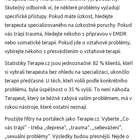
Skutečný odborník ví, že některé problémy vyžadují
specifické přístupy. Pokud máte úzkost, hledejte
terapeuta specializovaného na úzkostné poruchy. Pokud
vás trápí trauma, hledejte někoho s přípravou v EMDR
nebo somatické terapii. Pokud jde o vztahové problémy,
vybírejte někoho s přesvědčením o vztahové terapii.
Statistiky Terapie.cz jsou jednoznačné: 82 % klientů, kteří
si vybrali terapeuta bez ohledu na specializaci, ukončilo
terapii předčasně. U těch, kteří volili podle konkrétního
problému, byla úspěšnost o 35 % vyšší. To není náhoda.
Terapeut, který se běžně zabývá vaším problémem, má v
rukou nástroje, které ostatní neznají.
Použijte filtry na portálech jako Terapie.cz. Vyberte „Co
vás trápí“ - třeba „deprese“, „trauma“, „sebevážení“,
„sexuální problémy“. Výsledky budou přesnější. Nejde o