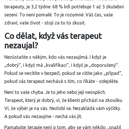
terapeuty, je 3,2 týdne. 68 % lidí potřebuje 1 až 3 zkušební
sezení. To není pomalé. To je rozumné. Váš čas, vaše
zdraví, vaše život - stojí za to to zkusit.
Co dělat, když vás terapeut
nezaujal?
Nezůstaňte s někým, kdo vás nezaujímá. I když je
„dobrý“, i když má „kvalifikaci“, i když je „doporučený“.
Pokud se necítíte v bezpečí, pokud se cítíte jako „případ“,
pokud vás terapeut nechává s tím, co říkáte - odejděte.
Není to vaše chyba. Je to jeho nebo její neúspěch.
Terapeut, který je dobrý, ví, že klienti přichází na zkoušku.
Ví, že výběr je na vás. Nezlobí se. Nezakládá vám výčitky.
A pokud vás nezaujme - nechá vás jít.
Pamatujte: terapie není o tom, aby se vám někdo „snažil