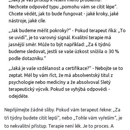
Nechcete odpověď typu „pomohu vám se cítit lépe“.
Chcete vědět, jak to bude fungovat - jaké kroky, jaké
nástroje, jaké cíle.
„Jak budeme měřit pokroky?“ - Pokud terapeut říká: „To
se uvidí“, je to varovný signál. Kvalitní terapie má
jasnější směr. Může to být například: „Za 6 týdnů
budeme sledovat, jestli se vaše úzkost snížila o 30 %
podle dotazníku.“
„Jaká je vaše vzdělanost a certifikace?“ - Nebojte se to
zeptat. Měl by vám říct, že má absolventský titul z
psychologie nebo medicíny a že absolvoval 5letý
terapeutický výcvik. Pokud se vyhýbá odpovědi -
odejděte.
Nepřijímejte žádné sliby. Pokud vám terapeut řekne: „Za
tři týdny budete cítit lepší“, nebo „Tohle vám vyřeším“, je
to nekvalitní přístup. Terapie není lék. Je to proces. A