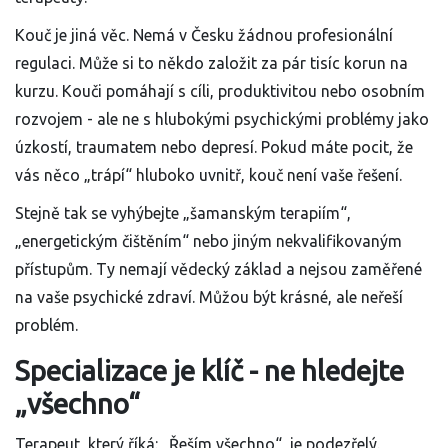
Kouč je jiná věc. Nemá v Česku žádnou profesionální
regulaci. Může si to někdo založit za pár tisíc korun na
kurzu. Kouči pomáhají s cíli, produktivitou nebo osobním
rozvojem - ale ne s hlubokými psychickými problémy jako
úzkostí, traumatem nebo depresí. Pokud máte pocit, že
vás něco „trápí“ hluboko uvnitř, kouč není vaše řešení.
Stejně tak se vyhýbejte „šamanským terapiím“,
„energetickým čištěním“ nebo jiným nekvalifikovaným
přístupům. Ty nemají vědecký základ a nejsou zaměřené
na vaše psychické zdraví. Můžou být krásné, ale neřeší
problém.
Specializace je klíč - ne hledejte
„všechno“
Terapeut, který říká: „Řeším všechno“, je podezřelý.