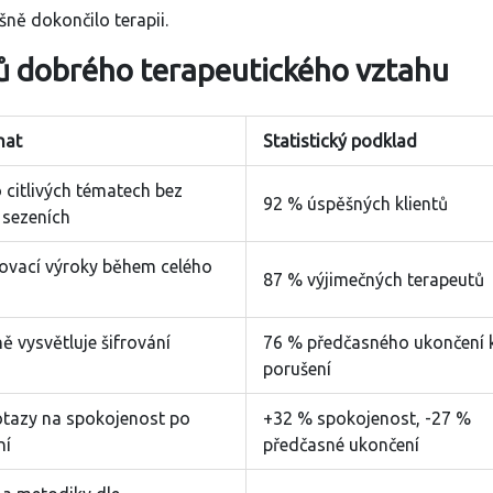
pěšně dokončilo terapii.
ů dobrého terapeutického vztahu
nat
Statistický podklad
o citlivých tématech bez
92 % úspěšných klientů
 sezeních
ovací výroky během celého
87 % výjimečných terapeutů
ě vysvětluje šifrování
76 % předčasného ukončení k
porušení
otazy na spokojenost po
+32 % spokojenost, -27 %
ní
předčasné ukončení