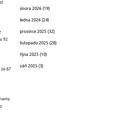
st
února 2026
(19)
ledna 2026
(24)
prosince 2025
(32)
z
 u 92
listopadu 2025
(28)
října 2025
(10)
září 2025
(3)
 že 87
áznamy
ho