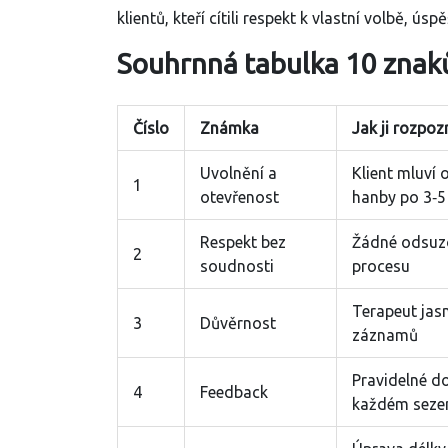
klientů, kteří cítili respekt k vlastní volbě, ús
Souhrnná tabulka 10 znak
Číslo
Známka
Jak ji rozpoz
Uvolnění a
Klient mluví 
1
otevřenost
hanby po 3‑5
Respekt bez
Žádné odsuz
2
soudnosti
procesu
Terapeut jasn
3
Důvěrnost
záznamů
Pravidelné d
4
Feedback
každém seze