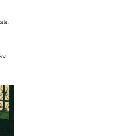
ala,
ěna