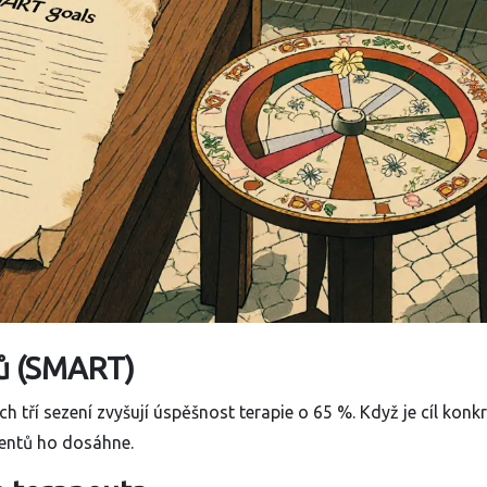
ílů (SMART)
tří sezení zvyšují úspěšnost terapie o 65 %. Když je cíl konk
entů ho dosáhne.