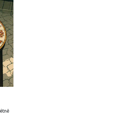
rétně