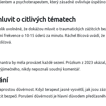
lientem a psychoterapeutem, který zásadně ovlivňuje úspěšno
mluvit o citlivých tématech
atolik uvolněně, že dokážou mluvit o traumatických zážitcích be
í frekvence o 10‑15 úderů za minutu. Ráchel Bícová uvádí, že
líčová.
mantra by měla provázet každé sezení. Průzkum z 2023 ukázal,
o výjimečného, nikdy nepoznali soudný komentář.
ání
 naprostou důvěrnost. Když terapeut jasně vysvětlí, jak jsou z
ocit bezpečí. Porušení důvěrnosti je hlavní důvodem předčasné