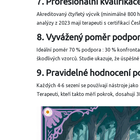
7. Profesionální kvalifika
Akreditovaný čtyřletý výcvik (minimálně 800 h
analýzy z 2023 mají terapeuti s certifikací Č
8. Vyvážený poměr podpor
Ideální poměr 70 % podpora : 30 % konfrontac
škodlivých vzorců. Studie ukazuje, že úspěšné 
9. Pravidelné hodnocení p
Každých 4‑6 sezení se používají nástroje jak
Terapeuti, kteří takto měří pokrok, dosahují 3