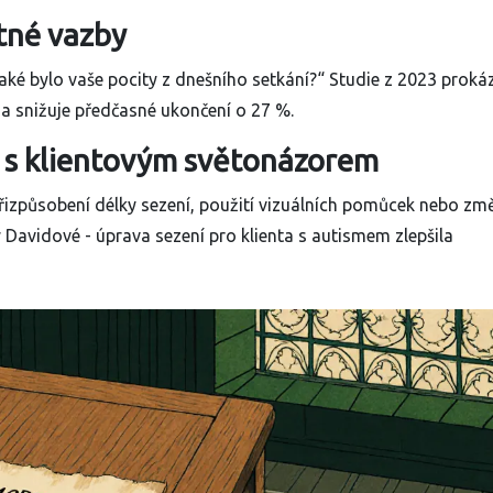
ětné vazby
aké bylo vaše pocity z dnešního setkání?“ Studie z 2023 prokáz
 a snižuje předčasné ukončení o 27 %.
u s klientovým světonázorem
Přizpůsobení délky sezení, použití vizuálních pomůcek nebo zm
Davidové - úprava sezení pro klienta s autismem zlepšila