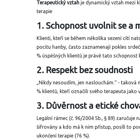
Terapeutický vztah
je dynamický vztah mezi k
terapie
1. Schopnost uvolnit se a 
Klienti, kteří se během několika sezení cítí n
pocitu hanby, často zaznamenají pokles srdečn
% úspěšných klientů je právě tato schopnost k
2. Respekt bez soudnosti
„Nikdy nesoudím, jen naslouchám.“ - taková 
% klientů, kteří označili svého terapeuta jak
3. Důvěrnost a etické chov
Legální rámec (č. 96/2004 Sb., § 89) zaručuje
šifrovány a kdo má k nim přístup, posílí to p
ukončení terapie (76 %).