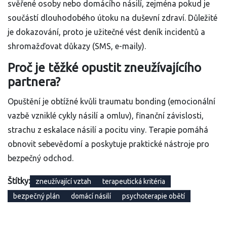
svěřené osoby nebo domácího násilí, zejména pokud je
součástí dlouhodobého útoku na duševní zdraví. Důležité
je dokazování, proto je užitečné vést deník incidentů a
shromažďovat důkazy (SMS, e-maily).
Proč je těžké opustit zneužívajícího
partnera?
Opuštění je obtížné kvůli traumatu bonding (emocionální
vazbě vzniklé cykly násilí a omluv), finanční závislosti,
strachu z eskalace násilí a pocitu viny. Terapie pomáhá
obnovit sebevědomí a poskytuje praktické nástroje pro
bezpečný odchod.
Štítky:
zneužívající vztah
terapeutická kritéria
bezpečný plán
domácí násilí
psychoterapie obětí