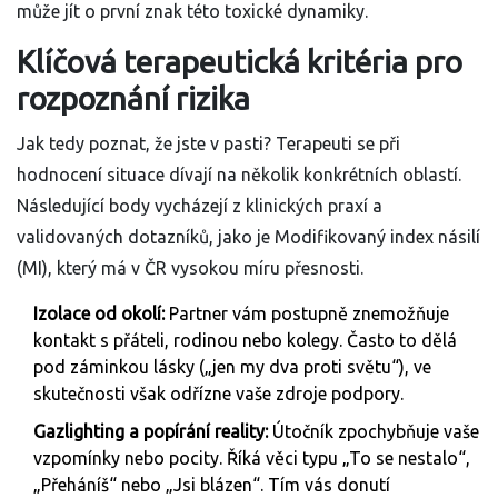
může jít o první znak této toxické dynamiky.
Klíčová terapeutická kritéria pro
rozpoznání rizika
Jak tedy poznat, že jste v pasti? Terapeuti se při
hodnocení situace dívají na několik konkrétních oblastí.
Následující body vycházejí z klinických praxí a
validovaných dotazníků, jako je Modifikovaný index násilí
(MI), který má v ČR vysokou míru přesnosti.
Izolace od okolí:
Partner vám postupně znemožňuje
kontakt s přáteli, rodinou nebo kolegy. Často to dělá
pod záminkou lásky („jen my dva proti světu“), ve
skutečnosti však odřízne vaše zdroje podpory.
Gazlighting a popírání reality:
Útočník zpochybňuje vaše
vzpomínky nebo pocity. Říká věci typu „To se nestalo“,
„Přeháníš“ nebo „Jsi blázen“. Tím vás donutí