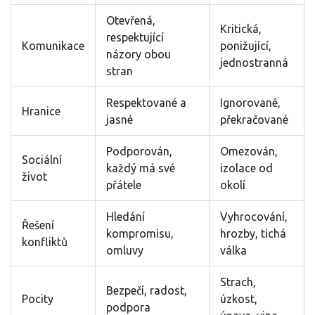
Otevřená,
Kritická,
respektující
Komunikace
ponižující,
názory obou
jednostranná
stran
Respektované a
Ignorované,
Hranice
jasné
překračované
Podporován,
Omezován,
Sociální
každý má své
izolace od
život
přátele
okolí
Hledání
Vyhrocování,
Řešení
kompromisu,
hrozby, tichá
konfliktů
omluvy
válka
Strach,
Bezpečí, radost,
Pocity
úzkost,
podpora