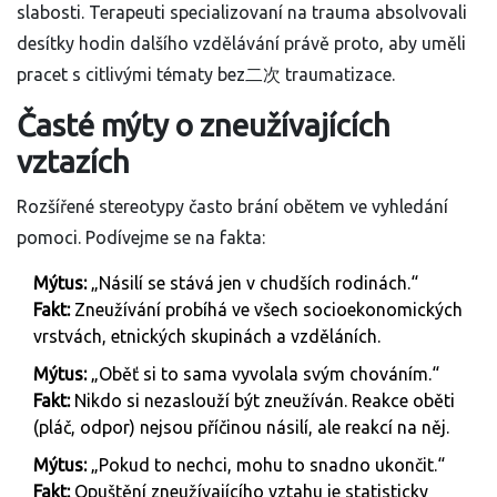
slabosti. Terapeuti specializovaní na trauma absolvovali
desítky hodin dalšího vzdělávání právě proto, aby uměli
pracet s citlivými tématy bez二次 traumatizace.
Časté mýty o zneužívajících
vztazích
Rozšířené stereotypy často brání obětem ve vyhledání
pomoci. Podívejme se na fakta:
Mýtus:
„Násilí se stává jen v chudších rodinách.“
Fakt:
Zneužívání probíhá ve všech socioekonomických
vrstvách, etnických skupinách a vzděláních.
Mýtus:
„Oběť si to sama vyvolala svým chováním.“
Fakt:
Nikdo si nezaslouží být zneužíván. Reakce oběti
(pláč, odpor) nejsou příčinou násilí, ale reakcí na něj.
Mýtus:
„Pokud to nechci, mohu to snadno ukončit.“
Fakt:
Opuštění zneužívajícího vztahu je statisticky