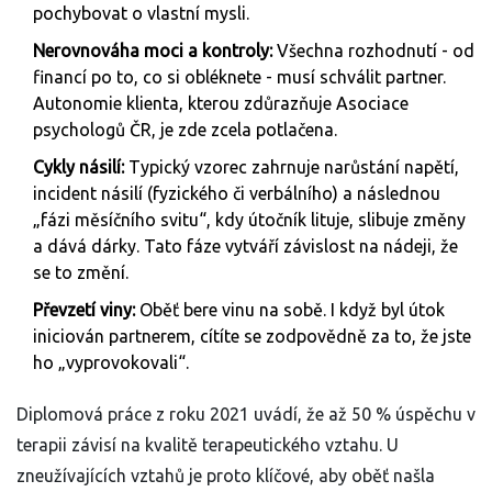
pochybovat o vlastní mysli.
Nerovnováha moci a kontroly:
Všechna rozhodnutí - od
financí po to, co si obléknete - musí schválit partner.
Autonomie klienta, kterou zdůrazňuje Asociace
psychologů ČR, je zde zcela potlačena.
Cykly násilí:
Typický vzorec zahrnuje narůstání napětí,
incident násilí (fyzického či verbálního) a následnou
„fázi měsíčního svitu“, kdy útočník lituje, slibuje změny
a dává dárky. Tato fáze vytváří závislost na nádeji, že
se to změní.
Převzetí viny:
Oběť bere vinu na sobě. I když byl útok
iniciován partnerem, cítíte se zodpovědně za to, že jste
ho „vyprovokovali“.
Diplomová práce z roku 2021 uvádí, že až 50 % úspěchu v
terapii závisí na kvalitě terapeutického vztahu. U
zneužívajících vztahů je proto klíčové, aby oběť našla