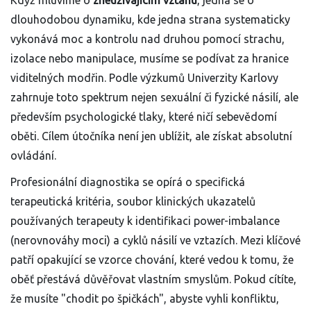
Když mluvíme o
zneužívajícím vztahu
,
jedná se o
dlouhodobou dynamiku, kde jedna strana systematicky
vykonává moc a kontrolu nad druhou pomocí strachu,
izolace nebo manipulace
, musíme se podívat za hranice
viditelných modřin. Podle výzkumů Univerzity Karlovy
zahrnuje toto spektrum nejen sexuální či fyzické násilí, ale
především psychologické tlaky, které ničí sebevědomí
oběti. Cílem útočníka není jen ublížit, ale získat absolutní
ovládání.
Profesionální diagnostika se opírá o specifická
terapeutická kritéria
,
soubor klinických ukazatelů
používaných terapeuty k identifikaci power-imbalance
(nerovnováhy moci) a cyklů násilí ve vztazích
. Mezi klíčové
patří opakující se vzorce chování, které vedou k tomu, že
oběť přestává důvěřovat vlastním smyslům. Pokud cítíte,
že musíte "chodit po špičkách", abyste vyhli konfliktu,