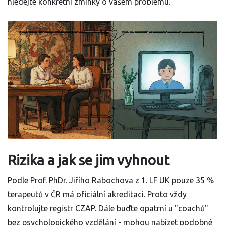
hledejte konkrétní zmínky o vašem problému.
Rizika a jak se jim vyhnout
Podle Prof. PhDr. Jiřího Rabochova z 1. LF UK pouze 35 %
terapeutů v ČR má oficiální akreditaci. Proto vždy
kontrolujte registr CZAP. Dále buďte opatrní u "coachů"
bez psychologického vzdělání - mohou nabízet podobné