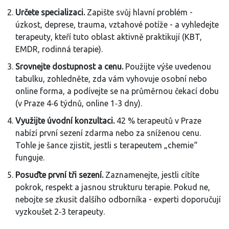
Určete specializaci.
Zapište svůj hlavní problém -
úzkost, deprese, trauma, vztahové potíže - a vyhledejte
terapeuty, kteří tuto oblast aktivně praktikují (KBT,
EMDR, rodinná terapie).
Srovnejte dostupnost a cenu.
Použijte výše uvedenou
tabulku, zohledněte, zda vám vyhovuje osobní nebo
online forma, a podívejte se na průměrnou čekací dobu
(v Praze 4‑6 týdnů, online 1‑3 dny).
Využijte úvodní konzultaci.
42 % terapeutů v Praze
nabízí první sezení zdarma nebo za sníženou cenu.
Tohle je šance zjistit, jestli s terapeutem „chemie“
funguje.
Posuďte první tři sezení.
Zaznamenejte, jestli cítíte
pokrok, respekt a jasnou strukturu terapie. Pokud ne,
nebojte se zkusit dalšího odborníka - experti doporučují
vyzkoušet 2‑3 terapeuty.