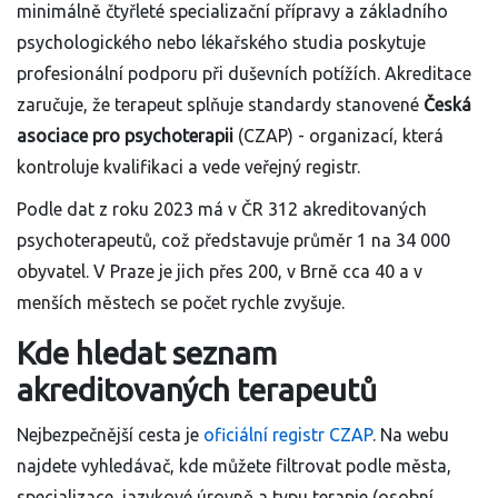
minimálně čtyřleté specializační přípravy a základního
psychologického nebo lékařského studia poskytuje
profesionální podporu při duševních potížích. Akreditace
zaručuje, že terapeut splňuje standardy stanovené
Česká
asociace pro psychoterapii
(CZAP) - organizací, která
kontroluje kvalifikaci a vede veřejný registr.
Podle dat z roku 2023 má v ČR 312 akreditovaných
psychoterapeutů, což představuje průměr 1 na 34 000
obyvatel. V Praze je jich přes 200, v Brně cca 40 a v
menších městech se počet rychle zvyšuje.
Kde hledat seznam
akreditovaných terapeutů
Nejbezpečnější cesta je
oficiální registr CZAP
. Na webu
najdete vyhledávač, kde můžete filtrovat podle města,
specializace, jazykové úrovně a typu terapie (osobní,