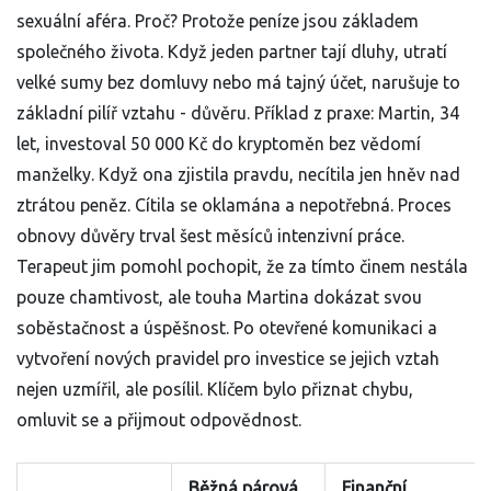
sexuální aféra. Proč? Protože peníze jsou základem
společného života. Když jeden partner tají dluhy, utratí
velké sumy bez domluvy nebo má tajný účet, narušuje to
základní pilíř vztahu - důvěru. Příklad z praxe: Martin, 34
let, investoval 50 000 Kč do kryptoměn bez vědomí
manželky. Když ona zjistila pravdu, necítila jen hněv nad
ztrátou peněz. Cítila se oklamána a nepotřebná. Proces
obnovy důvěry trval šest měsíců intenzivní práce.
Terapeut jim pomohl pochopit, že za tímto činem nestála
pouze chamtivost, ale touha Martina dokázat svou
soběstačnost a úspěšnost. Po otevřené komunikaci a
vytvoření nových pravidel pro investice se jejich vztah
nejen uzmířil, ale posílil. Klíčem bylo přiznat chybu,
omluvit se a přijmout odpovědnost.
Běžná párová
Finanční