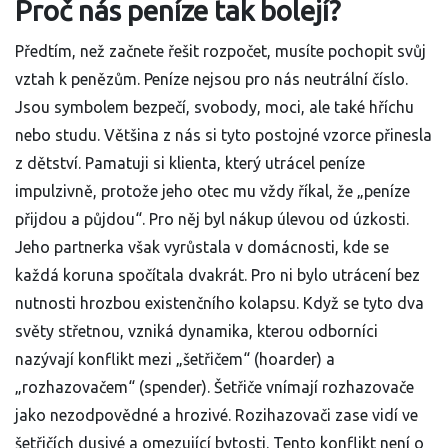
Proč nás peníze tak bolejí?
Předtím, než začnete řešit rozpočet, musíte pochopit svůj
vztah k penězům. Peníze nejsou pro nás neutrální číslo.
Jsou symbolem bezpečí, svobody, moci, ale také hříchu
nebo studu. Většina z nás si tyto postojné vzorce přinesla
z dětství. Pamatuji si klienta, který utrácel peníze
impulzivně, protože jeho otec mu vždy říkal, že „peníze
přijdou a půjdou“. Pro něj byl nákup úlevou od úzkosti.
Jeho partnerka však vyrůstala v domácnosti, kde se
každá koruna spočítala dvakrát. Pro ni bylo utrácení bez
nutnosti hrozbou existenčního kolapsu. Když se tyto dva
světy střetnou, vzniká dynamika, kterou odborníci
nazývají konflikt mezi „šetřičem“ (hoarder) a
„rozhazovačem“ (spender). Šetřiče vnímají rozhazovače
jako nezodpovědné a hrozivé. Rozihazovači zase vidí ve
šetřičích dusivé a omezující bytosti. Tento konflikt není o