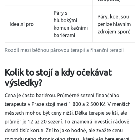
Páry s
Páry, kde jsou
hlubokými
Idealní pro
peníze hlavním
komunikačními
zdrojem sporů
bariérami
Rozdíl mezi běžnou párovou terapií a finanční terapií
Kolik to stojí a kdy očekávat
výsledky?
Cena je často bariérou. Průměrné sezení finančního
terapeuta v Praze stojí mezi 1 800 a 2 500 Kč. V menších
městech mohou být ceny nižší. Délka terapie se liší, ale
průměr je 12 až 20 sezení. To znamená investici řádově
deseti tisíc korun. Zní to jako hodně, ale zvažte cenu
rozvodu nebo chronického stresu, který vás bere energii.