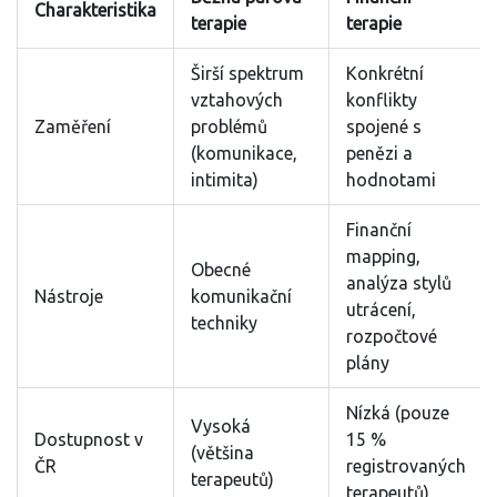
Charakteristika
terapie
terapie
Širší spektrum
Konkrétní
vztahových
konflikty
Zaměření
problémů
spojené s
(komunikace,
penězi a
intimita)
hodnotami
Finanční
mapping,
Obecné
analýza stylů
Nástroje
komunikační
utrácení,
techniky
rozpočtové
plány
Nízká (pouze
Vysoká
Dostupnost v
15 %
(většina
ČR
registrovaných
terapeutů)
terapeutů)