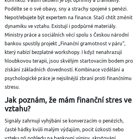
konfliktů. Vaším úkolem je být upřímný a zranitelný.
Podělte se o své obavy, sny a strachy spojené s penězi.
Nepotřebujete být expertem na finance. Stačí chtít změnit
dynamiku ve vztahu. Existují i podpůrné materiály.
Ministry práce a sociálních věcí spolu s Českou národní
bankou spustily projekt „Finanční gramotnost v páru“,
který nabízí bezplatné workshopy. I když nenahrazují
hloubkovou terapii, jsou skvělým startovacím bodem pro
získání základních dovedností. Kombinace vzdělání a
psychologické práce je nejsilnější zbraní proti finančnímu
stresu.
Jak poznám, že mám finanční stres ve
vztahu?
Signály zahrnují vyhýbání se konverzacím o penězích,
časté hádky kvůli malým výdajům, pocit úzkosti nebo
vzteku při pohledu na bankovní výpisy, skrytování