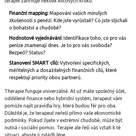
terapie zahrnuje několik klíčových kroků:
Finanční mapping:
Mapování vašich minulých
zkušeností s penězi. Kde jste vyrůstali? Co jste slýchali
o bohatství a chudobě?
Hodnotové vyjednávání:
Identifikace toho, co pro vás
peníze znamenají dnes. Je to pro vás svoboda?
Bezpečí? Status?
Stanovení SMART cílů:
Vytvoření specifických,
měřitelných a dosažitelných finančních cílů, které
respektují priority obou partnerů.
Therapie funguje univerzálně. Ať už máte společný účet,
oddělené finance nebo hybridní systém, terapeut vám
pomůže najít pravidla hry, která budou fér pro oba.
Důležité je, že terapeut neřeší přímo vaše ekonomické
podmínky. Pokud žijete v extrémní chudobě, může být
nutná i sociální pomoc. Terapie ale řeší váš vztah k té
situaci, abyste ji zvládli lépe.