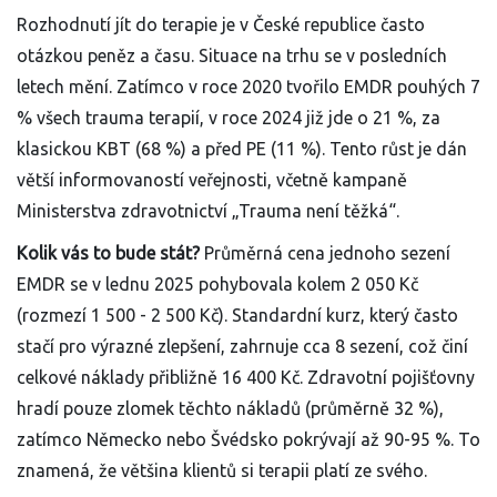
Rozhodnutí jít do terapie je v České republice často
otázkou peněz a času. Situace na trhu se v posledních
letech mění. Zatímco v roce 2020 tvořilo EMDR pouhých 7
% všech trauma terapií, v roce 2024 již jde o 21 %, za
klasickou KBT (68 %) a před PE (11 %). Tento růst je dán
větší informovaností veřejnosti, včetně kampaně
Ministerstva zdravotnictví „Trauma není těžká“.
Kolik vás to bude stát?
Průměrná cena jednoho sezení
EMDR se v lednu 2025 pohybovala kolem 2 050 Kč
(rozmezí 1 500 - 2 500 Kč). Standardní kurz, který často
stačí pro výrazné zlepšení, zahrnuje cca 8 sezení, což činí
celkové náklady přibližně 16 400 Kč. Zdravotní pojišťovny
hradí pouze zlomek těchto nákladů (průměrně 32 %),
zatímco Německo nebo Švédsko pokrývají až 90-95 %. To
znamená, že většina klientů si terapii platí ze svého.