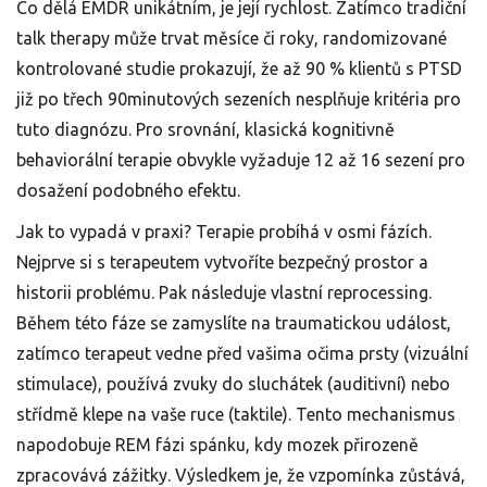
Co dělá EMDR unikátním, je její rychlost. Zatímco tradiční
talk therapy může trvat měsíce či roky, randomizované
kontrolované studie prokazují, že až 90 % klientů s PTSD
již po třech 90minutových sezeních nesplňuje kritéria pro
tuto diagnózu. Pro srovnání, klasická kognitivně
behaviorální terapie obvykle vyžaduje 12 až 16 sezení pro
dosažení podobného efektu.
Jak to vypadá v praxi? Terapie probíhá v osmi fázích.
Nejprve si s terapeutem vytvoříte bezpečný prostor a
historii problému. Pak následuje vlastní reprocessing.
Během této fáze se zamyslíte na traumatickou událost,
zatímco terapeut vedne před vašima očima prsty (vizuální
stimulace), používá zvuky do sluchátek (auditivní) nebo
střídmě klepe na vaše ruce (taktile). Tento mechanismus
napodobuje REM fázi spánku, kdy mozek přirozeně
zpracovává zážitky. Výsledkem je, že vzpomínka zůstává,