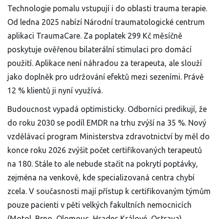
Technologie pomalu vstupují i do oblasti trauma terapie.
Od ledna 2025 nabízí Národní traumatologické centrum
aplikaci TraumaCare. Za poplatek 299 Kč měsíčně
poskytuje ověřenou bilaterální stimulaci pro domácí
použití. Aplikace není náhradou za terapeuta, ale slouží
jako doplněk pro udržování efektů mezi sezeními. Právě
12 % klientů ji nyní využívá.
Budoucnost vypadá optimisticky. Odborníci predikují, že
do roku 2030 se podíl EMDR na trhu zvýší na 35 %. Nový
vzdělávací program Ministerstva zdravotnictví by měl do
konce roku 2026 zvýšit počet certifikovaných terapeutů
na 180. Stále to ale nebude stačit na pokrytí poptávky,
zejména na venkově, kde specializovaná centra chybí
zcela. V současnosti mají přístup k certifikovaným týmům
pouze pacienti v pěti velkých fakultních nemocnicích
(Motol, Brno, Olomouc, Hradec Králové, Ostrava).