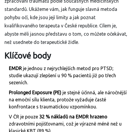
zpracování traumatu podle současných medicínských
standardů. Ukážeme vám, jak funguje slavná metoda
pohybu očí, kde jsou její limity a jak poznat
kvalifikovaného terapeuta v České republice. Cílem je,
abyste měli jasnou představu o tom, co můžete očekávat,
než usednete do terapeutické židle.
Klíčové body
EMDR
je jednou z nejrychlejších metod pro PTSD;
studie ukazují zlepšení u 90 % pacientů již po třech
sezeních.
Prolonged Exposure (PE)
je stejně účinná, ale náročnější
na emoční sílu klienta, protože vyžaduje časté
konfrontace s traumatickou vzpomínkou.
V ČR je pouze
32 % nákladů na EMDR hrazeno
zdravotními pojišťovnami, což je výrazně méně než u
klasické KBT (89 %).