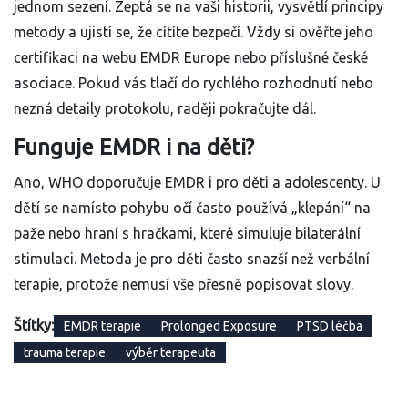
jednom sezení. Zeptá se na vaši historii, vysvětlí principy
metody a ujistí se, že cítíte bezpečí. Vždy si ověřte jeho
certifikaci na webu EMDR Europe nebo příslušné české
asociace. Pokud vás tlačí do rychlého rozhodnutí nebo
nezná detaily protokolu, raději pokračujte dál.
Funguje EMDR i na děti?
Ano, WHO doporučuje EMDR i pro děti a adolescenty. U
dětí se namísto pohybu očí často používá „klepání“ na
paže nebo hraní s hračkami, které simuluje bilaterální
stimulaci. Metoda je pro děti často snazší než verbální
terapie, protože nemusí vše přesně popisovat slovy.
Štítky:
EMDR terapie
Prolonged Exposure
PTSD léčba
trauma terapie
výběr terapeuta