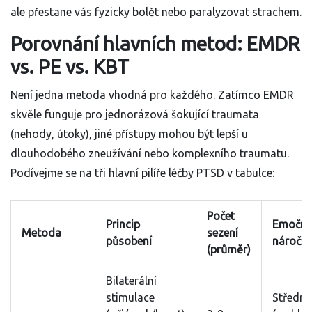
ale přestane vás fyzicky bolět nebo paralyzovat strachem.
Porovnání hlavních metod: EMDR
vs. PE vs. KBT
Není jedna metoda vhodná pro každého. Zatímco EMDR
skvěle funguje pro jednorázová šokující traumata
(nehody, útoky), jiné přístupy mohou být lepší u
dlouhodobého zneužívání nebo komplexního traumatu.
Podívejme se na tři hlavní pilíře léčby PTSD v tabulce:
Počet
Princip
Emoční
Metoda
sezení
působení
náročn
(průměr)
Bilaterální
stimulace
Střední