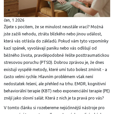
čen, 1 2026
Žijete s pocitem, že se minulost neustále vrací? Možná
jste zažili nehodu, ztrátu blízkého nebo jinou událost,
která vás otřásla do základů. Pokud vám tyto vzpomínky
kazí spánek, vyvolávají paniku nebo vás odlišují od
běžného života, pravděpodobně řešíte posttraumatickou
stresovou poruchu (PTSD). Dobrou zprávou je, že dnes
existují vyspělé metody, které umí tuto bolest zmírnit - a
často velmi rychle. Hlavním problémem však není
nedostatek řešení, ale přehled na trhu. EMDR, kognitivní
behaviorální terapie (KBT) nebo exponenciální terapie (PE)
znějí jako slovní salát. Která z nich je ta pravá pro vás?
V tomto článku si rozebereme nejúčinnější nástroje pro