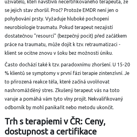
uživatelů, kteří navštívili necertifikovaného terapeuta, že
se jejich stav zhoršil. Proč? Protože EMDR není jen o
pohybování prsty. Vyžaduje hluboké pochopení
neurobiologie traumatu. Pokud terapeut nezajistí
dostatečnou "resourcí" (bezpečný pocit) před začátkem
práce na traumatu, může dojít k tzv. retraumatizaci -
klient se ocitne znovu v šoku bez možnosti úniku.
Často dochází také k tzv. paradoxnímu zhoršení. U 15-20
% klientů se symptomy v první fázi terapie zintenzívní. Je
to přirozená reakce těla, které začíná uvolňovat
nashromážděný stres. Zkušený terapeut vás na toto
varuje a pomáhá vám tyto vlny projít. Nekvalifikovaný
odborník by mohl panikařit nebo metodu ukončit.
Trh s terapiemi v ČR: Ceny,
dostupnost a certifikace