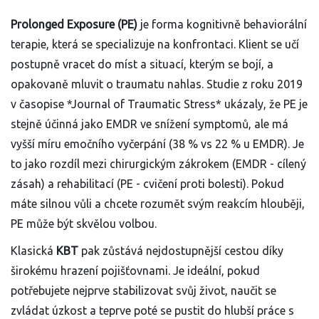
Prolonged Exposure (PE)
je forma kognitivně behaviorální
terapie, která se specializuje na konfrontaci. Klient se učí
postupně vracet do míst a situací, kterým se bojí, a
opakovaně mluvit o traumatu nahlas. Studie z roku 2019
v časopise *Journal of Traumatic Stress* ukázaly, že PE je
stejně účinná jako EMDR ve snížení symptomů, ale má
vyšší míru emočního vyčerpání (38 % vs 22 % u EMDR). Je
to jako rozdíl mezi chirurgickým zákrokem (EMDR - cílený
zásah) a rehabilitací (PE - cvičení proti bolesti). Pokud
máte silnou vůli a chcete rozumět svým reakcím hlouběji,
PE může být skvělou volbou.
Klasická
KBT
pak zůstává nejdostupnější cestou díky
širokému hrazení pojišťovnami. Je ideální, pokud
potřebujete nejprve stabilizovat svůj život, naučit se
zvládat úzkost a teprve poté se pustit do hlubší práce s