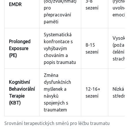
(oči/zvuk/hmat)
3-8
(rychlé
EMDR
pro
sezení
uvolněn
přepracování
emocí)
paměti
Systematická
Vysoká
Prolonged
konfrontace s
8-15
(požadu
Exposure
vyhýbavým
sezení
čelění
(PE)
chováním a
strachu
popis traumatu
Změna
Kognitivní
dysfunkčních
Behaviorální
myšlenek a
12-16+
Nízká a
Terapie
návyků
sezení
střední
(KBT)
spojených s
traumatem
Srovnání terapeutických směrů pro léčbu traumatu