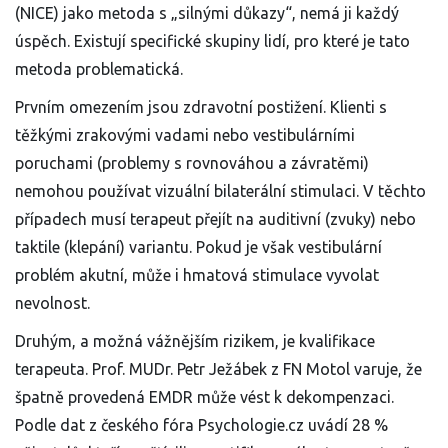
(NICE) jako metoda s „silnými důkazy“, nemá ji každý
úspěch. Existují specifické skupiny lidí, pro které je tato
metoda problematická.
Prvním omezením jsou zdravotní postižení. Klienti s
těžkými zrakovými vadami nebo vestibulárními
poruchami (problemy s rovnováhou a závratěmi)
nemohou používat vizuální bilaterální stimulaci. V těchto
případech musí terapeut přejít na auditivní (zvuky) nebo
taktile (klepání) variantu. Pokud je však vestibulární
problém akutní, může i hmatová stimulace vyvolat
nevolnost.
Druhým, a možná vážnějším rizikem, je kvalifikace
terapeuta. Prof. MUDr. Petr Ježábek z FN Motol varuje, že
špatně provedená EMDR může vést k dekompenzaci.
Podle dat z českého fóra Psychologie.cz uvádí 28 %