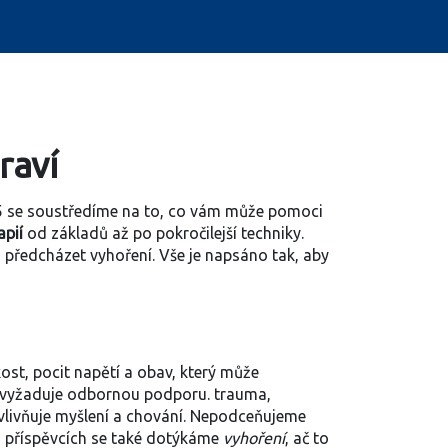
raví
5
se soustředíme na to, co vám může pomoci
apií
od základů až po pokročilejší techniky.
 a předcházet vyhoření. Vše je napsáno tak, aby
kost
,
pocit napětí a obav, který může
o vyžaduje odbornou podporu
.
trauma
,
vlivňuje myšlení a chování
. Nepodceňujeme
a příspěvcích se také dotýkáme
vyhoření
, ač to