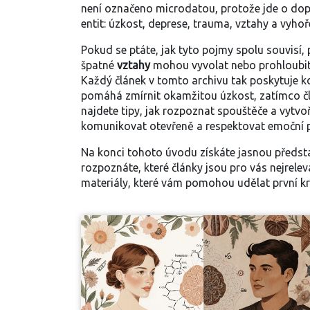
není označeno microdatou, protože jde o dopl
entit: úzkost, deprese, trauma, vztahy a vyhoře
Pokud se ptáte, jak tyto pojmy spolu souvisí,
špatné
vztahy
mohou vyvolat nebo prohloubit 
Každý článek v tomto archivu tak poskytuje k
pomáhá zmírnit okamžitou úzkost, zatímco člán
najdete tipy, jak rozpoznat spouštěče a vytvoř
komunikovat otevřeně a respektovat emoční p
Na konci tohoto úvodu získáte jasnou předsta
rozpoznáte, které články jsou pro vás nejrele
materiály, které vám pomohou udělat první kr