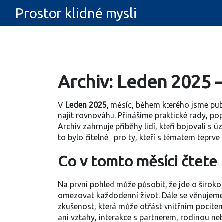
Prostor klidné mysli
Archiv: Leden 2025 –
V
Leden 2025
,
měsíc, během kterého jsme pub
najít rovnováhu. Přinášíme praktické rady, po
Archiv zahrnuje příběhy lidí, kteří bojovali s 
to bylo čitelné i pro ty, kteří s tématem teprve 
Co v tomto měsíci čtete
Na první pohled může působit, že jde o široko
omezovat každodenní život
. Dále se věnujem
zkušenost, která může otřást vnitřním pocitem
ani
vztahy
,
interakce s partnerem, rodinou neb