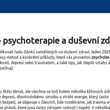
 psychoterapie a duševní zd
likovali řadu článků zaměřených na duševní zdraví
,
leden 202
pisy metod a konkrétní příklady, které vás provedou
psychoter
úzkostí, depresi nebo traumatem, a také tipy, jak zlepšit vztahy
začínají.
u škálu témat, ale všechna se točí kolem několika klíčových
úz
e
depresi
,
dlouhodobému smutku a ztrátě energie, který čast
 bezpečí, se objevuje v článcích, kde rozebíráme, jak trauma o
o přáteli, které jsou často zdrojem radosti i napětí
. V několik