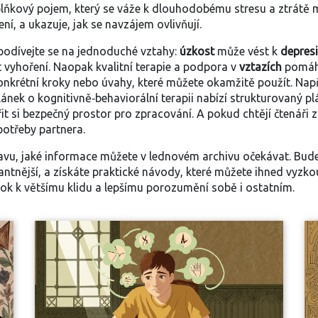
ňkový pojem, který se váže k dlouhodobému stresu a ztrátě mo
ní, a ukazuje, jak se navzájem ovlivňují.
 podívejte se na jednoduché vztahy:
úzkost
může vést k
depresi
vyhoření. Naopak kvalitní terapie a podpora v
vztazích
pomáha
onkrétní kroky nebo úvahy, které můžete okamžitě použít. Nap
ek o kognitivně‑behaviorální terapii nabízí strukturovaný plá
it si bezpečný prostor pro zpracování. A pokud chtějí čtenáři z
otřeby partnera.
vu, jaké informace můžete v lednovém archivu očekávat. Bude
vantnější, a získáte praktické návody, které můžete ihned vyzko
ok k většímu klidu a lepšímu porozumění sobě i ostatním.