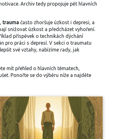
tivace. Archiv tedy propojuje pět hlavních
,
trauma
často zhoršuje úzkost i depresi, a
jí snižovat úzkost a předcházet vyhoření.
říklad příspěvek o technikách dýchání
n pro práci s depresí. V sekci o traumatu
lepšit své vztahy, nabízíme rady, jak
te mít přehled o hlavních tématech,
ušet. Ponořte se do výběru níže a najděte