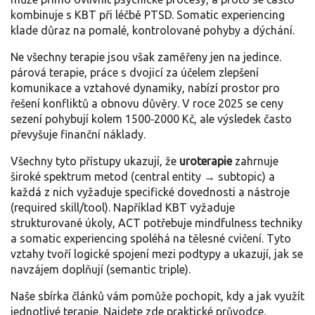
kombinuje s KBT při léčbě PTSD. Somatic experiencing
klade důraz na pomalé, kontrolované pohyby a dýchání.
Ne všechny terapie jsou však zaměřeny jen na jedince.
párová terapie
,
práce s dvojicí za účelem zlepšení
komunikace a vztahové dynamiky
, nabízí prostor pro
řešení konfliktů a obnovu důvěry. V roce 2025 se ceny
sezení pohybují kolem 1500‑2000 Kč, ale výsledek často
převyšuje finanční náklady.
Všechny tyto přístupy ukazují, že
uroterapie
zahrnuje
široké spektrum metod (central entity → subtopic) a
každá z nich vyžaduje specifické dovednosti a nástroje
(required skill/tool). Například KBT vyžaduje
strukturované úkoly, ACT potřebuje mindfulness techniky
a somatic experiencing spoléhá na tělesné cvičení. Tyto
vztahy tvoří logické spojení mezi podtypy a ukazují, jak se
navzájem doplňují (semantic triple).
Naše sbírka článků vám pomůže pochopit, kdy a jak využít
jednotlivé terapie. Najdete zde praktické průvodce,