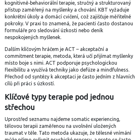
kognitivně‑behaviorální terapie
,
stručný a strukturovaný
přístup zaměřený na myšlenky a chování
. KBT vyžaduje
konkrétní úkoly a domácí cvičení, což zajišťuje měřitelné
pokroky. V praxi to znamená, že pacienti často dostanou
formuláře pro sledování úzkosti nebo deník
nespokojených myšlenek.
Dalším klíčovým hráčem je
ACT – akceptační a
commitment terapie
,
metoda, která učí přijímat myšlenky
místo boje s nimi
. ACT podporuje psychologickou
flexibilitu a využívá techniky jako defúze a mindfulness.
Přechod od syntézy k akceptaci je často jedním z hlavních
cílů při práci s úzkostí.
Klíčové typy terapie pod jednou
střechou
Uprostřed seznamu najdeme
somatic experiencing
,
tělovou terapii zaměřenou na uvolnění uložených
traumat v těle
. Tato metoda ukazuje, že tělesné vnímání
může přímo ovlivnit psychické procesy, a proto se často