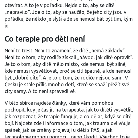
otevírat. A to je v pořádku. Nejde o to, aby se dítě
„napravilo“. Jde o to, aby se naučilo, že jeho city jsou v
pořádku, že někdo je slyší a že se nemusí bát být tím, kým
je.
Co terapie pro děti není
Není to trest. Není to znamení, že dítě „nemá základy“.
Není to o tom, aby rodiče získali „návod, jak dítě opravit“.
Je to o tom, aby dítě mělo místo, kde nemusí být silné,
kde nemusí vysvětlovat, proč se cítí špatně, a kde nemusí
být „dobré dítě“. A je to o tom, že rodiče nejsou sami. V
Česku je stále příliš mnoho dětí, které se snaží přežít své
city samy. A to není spravedlivé.
V této sbírce najdete články, které vám pomohou
pochopit, kdy je čas jít na terapeuta, jak to dítěti vysvětlit,
jak rozpoznat, že terapie funguje, a co dělat, když se dítě
bojí. Najdete zde i informace o tom, jak trauma ovlivňuje
spánek, jak se změny projevují u dětí s PAS, a jak
technologie mohou pomoci – nebo škodit. Všechno to je