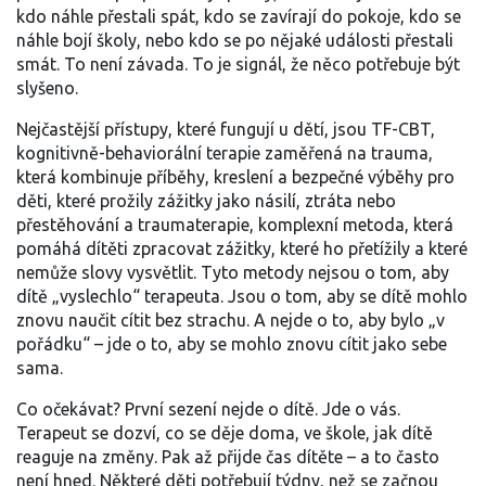
kdo náhle přestali spát, kdo se zavírají do pokoje, kdo se
náhle bojí školy, nebo kdo se po nějaké události přestali
smát. To není závada. To je signál, že něco potřebuje být
slyšeno.
Nejčastější přístupy, které fungují u dětí, jsou
TF-CBT
,
kognitivně-behaviorální terapie zaměřená na trauma,
která kombinuje příběhy, kreslení a bezpečné výběhy pro
děti, které prožily zážitky jako násilí, ztráta nebo
přestěhování
a
traumaterapie
,
komplexní metoda, která
pomáhá dítěti zpracovat zážitky, které ho přetížily a které
nemůže slovy vysvětlit
. Tyto metody nejsou o tom, aby
dítě „vyslechlo“ terapeuta. Jsou o tom, aby se dítě mohlo
znovu naučit cítit bez strachu. A nejde o to, aby bylo „v
pořádku“ – jde o to, aby se mohlo znovu cítit jako sebe
sama.
Co očekávat? První sezení nejde o dítě. Jde o vás.
Terapeut se dozví, co se děje doma, ve škole, jak dítě
reaguje na změny. Pak až přijde čas dítěte – a to často
není hned. Některé děti potřebují týdny, než se začnou