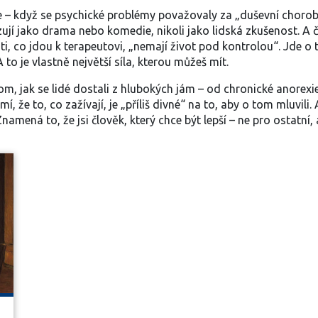
ie – když se psychické problémy považovaly za „duševní choroby“
ují jako drama nebo komedie, nikoli jako lidská zkušenost. A 
 ti, co jdou k terapeutovi, „nemají život pod kontrolou“. Jde o 
 to je vlastně největší síla, kterou můžeš mít.
, jak se lidé dostali z hlubokých jám – od chronické anorexie
í, že to, co zažívají, je „příliš divné“ na to, aby o tom mluvili. A
amená to, že jsi člověk, který chce být lepší – ne pro ostatní, 