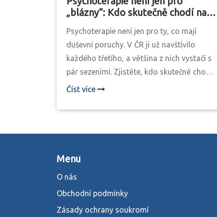
Psychoterapie není jen pro
„blázny“: Kdo skutečně chodí na
terapii a proč
Psychoterapie není jen pro ty, co mají
duševní poruchy. V ČR ji už navštívilo
každého třetího, a většina z nich vystačí s
pár sezeními. Zjistěte, kdo skutečně chodí
na terapii, proč a jak začít.
Číst více
Menu
O nás
Obchodní podmínky
Zásady ochrany soukromí