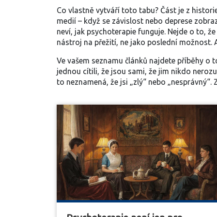
Co vlastně vytváří toto tabu? Část je z histor
medií – když se závislost nebo deprese zobraz
neví, jak psychoterapie funguje. Nejde o to, že
nástroj na přežití, ne jako poslední možnost. A
Ve vašem seznamu článků najdete příběhy o tom
jednou cítili, že jsou sami, že jim nikdo nerozum
to neznamená, že jsi „zlý“ nebo „nesprávný“. Zn