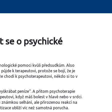
t se o psychické
chologické pomoci kvůli předsudkům
. Also
 půjde k terapeutovi, protože se bojí, že je
, že chodí k psychoterapeutovi, někdo si to v
 vyškrábat peníze“. A přitom psychoterapie
apeutovi, když máš bolest v hlavě nebo v srdci.
 známkou selhání, ale přirozenou reakcí na
matizace ublíží víc než samotná porucha.