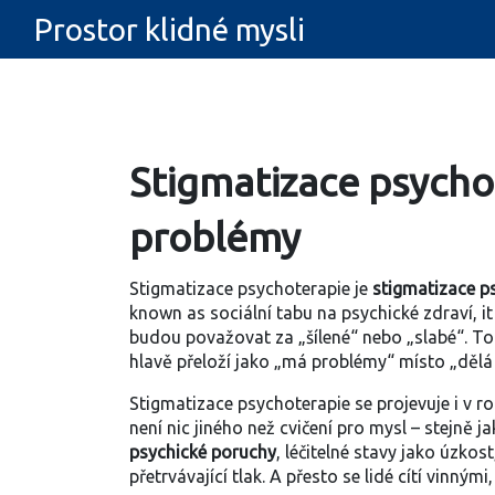
Prostor klidné mysli
Stigmatizace psychot
problémy
Stigmatizace psychoterapie je
stigmatizace p
known as
sociální tabu na psychické zdraví
, 
budou považovat za „šílené“ nebo „slabé“
. T
hlavě přeloží jako „má problémy“ místo „dělá
Stigmatizace psychoterapie se projevuje i v r
není nic jiného než cvičení pro mysl – stejně j
psychické poruchy
,
léčitelné stavy jako úzkos
přetrvávající tlak. A přesto se lidé cítí vinný