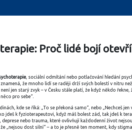
erapie: Proč lidé bojí otevří
sychoterapie
,
sociální odmítání nebo potlačování hledání psy
it znamená, že mnoho lidí se raději drží svých bolestí v nitru než
o není jen starý zvyk – v Česku stále platí, že když někdo řekne
 něco pro sebe“.
odinách, kde se říká: „To se překoná samo“, nebo „Nechceš jen
ako jdeš k fyzioterapeutovi, když máš bolest zád, tak jdeš k ter
t, deprese nebo trauma, které ovlivňují každodenní život
nejsou
mi, že „nejsou dost silní“ – a to je přesně ten moment, kdy stig