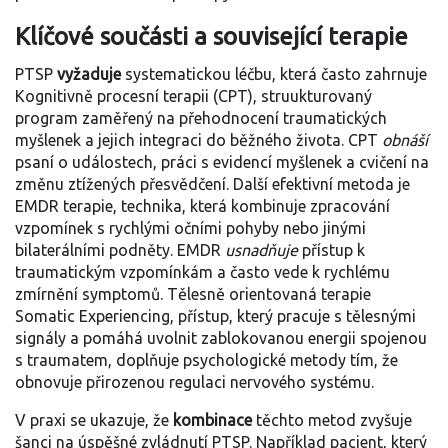
Klíčové součásti a související terapie
PTSP
vyžaduje
systematickou léčbu, která často zahrnuje
Kognitivně procesní terapii (CPT)
,
struukturovaný
program zaměřený na přehodnocení traumatických
myšlenek a jejich integraci do běžného života
. CPT
obnáší
psaní o událostech, práci s evidencí myšlenek a cvičení na
změnu ztížených přesvědčení. Další efektivní metoda je
EMDR terapie
,
technika, která kombinuje zpracování
vzpomínek s rychlými očními pohyby nebo jinými
bilaterálními podněty
. EMDR
usnadňuje
přístup k
traumatickým vzpomínkám a často vede k rychlému
zmírnění symptomů. Tělesně orientovaná terapie
Somatic Experiencing
,
přístup, který pracuje s tělesnými
signály a pomáhá uvolnit zablokovanou energii spojenou
s traumatem
, doplňuje psychologické metody tím, že
obnovuje přirozenou regulaci nervového systému.
V praxi se ukazuje, že
kombinace
těchto metod zvyšuje
šanci na úspěšné zvládnutí PTSP. Například pacient, který