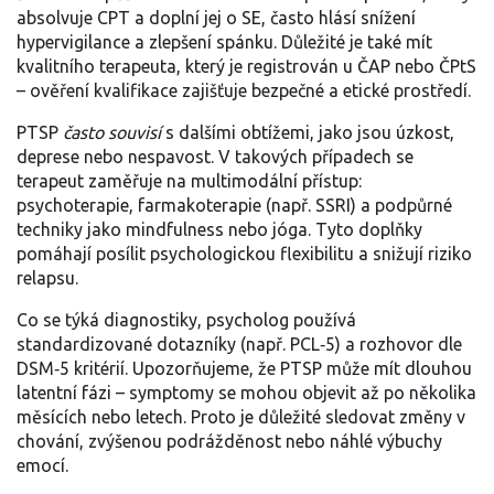
absolvuje CPT a doplní jej o SE, často hlásí snížení
hypervigilance a zlepšení spánku. Důležité je také mít
kvalitního terapeuta, který je registrován u ČAP nebo ČPtS
– ověření kvalifikace zajišťuje bezpečné a etické prostředí.
PTSP
často souvisí
s dalšími obtížemi, jako jsou úzkost,
deprese nebo nespavost. V takových případech se
terapeut zaměřuje na multimodální přístup:
psychoterapie, farmakoterapie (např. SSRI) a podpůrné
techniky jako mindfulness nebo jóga. Tyto doplňky
pomáhají posílit psychologickou flexibilitu a snižují riziko
relapsu.
Co se týká diagnostiky, psycholog používá
standardizované dotazníky (např. PCL‑5) a rozhovor dle
DSM‑5 kritérií. Upozorňujeme, že PTSP může mít dlouhou
latentní fázi – symptomy se mohou objevit až po několika
měsících nebo letech. Proto je důležité sledovat změny v
chování, zvýšenou podrážděnost nebo náhlé výbuchy
emocí.