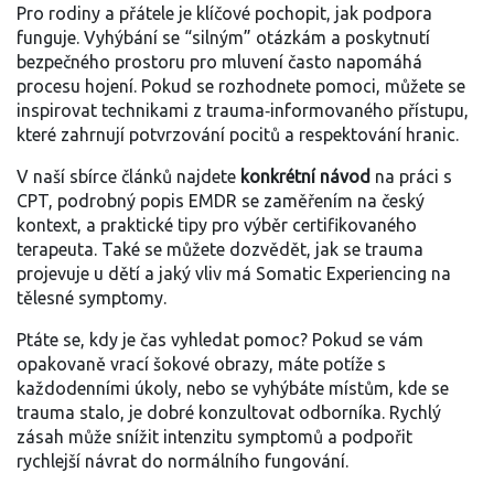
Pro rodiny a přátele je klíčové pochopit, jak podpora
funguje. Vyhýbání se “silným” otázkám a poskytnutí
bezpečného prostoru pro mluvení často napomáhá
procesu hojení. Pokud se rozhodnete pomoci, můžete se
inspirovat technikami z trauma‑informovaného přístupu,
které zahrnují potvrzování pocitů a respektování hranic.
V naší sbírce článků najdete
konkrétní návod
na práci s
CPT, podrobný popis EMDR se zaměřením na český
kontext, a praktické tipy pro výběr certifikovaného
terapeuta. Také se můžete dozvědět, jak se trauma
projevuje u dětí a jaký vliv má Somatic Experiencing na
tělesné symptomy.
Ptáte se, kdy je čas vyhledat pomoc? Pokud se vám
opakovaně vrací šokové obrazy, máte potíže s
každodenními úkoly, nebo se vyhýbáte místům, kde se
trauma stalo, je dobré konzultovat odborníka. Rychlý
zásah může snížit intenzitu symptomů a podpořit
rychlejší návrat do normálního fungování.