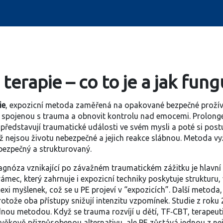
erapie – co to je a jak fung
ie
,
expozicní metoda zaměřená na opakované bezpečné prožív
t spojenou s trauma a obnovit kontrolu nad emocemi.
Prolonge
 představují traumatické události ve svém mysli a poté si post
už nejsou životu nebezpečné a jejich reakce slábnou. Metoda vy
bezpečný a strukturovaný.
agnóza vznikající po závažném traumatickém zážitku
je hlavní
rámec, který zahrnuje i expozicní techniky
poskytuje strukturu, 
lexi myšlenek, což se u PE projeví v “expozicích”. Další metoda
protože oba přístupy snižují intenzitu vzpomínek. Studie z ro
dnou metodou. Když se trauma rozvíjí u dětí,
TF‑CBT
,
terapeu
 věkově přizpůsobenou alternativu, ale PE zůstává jednou z n