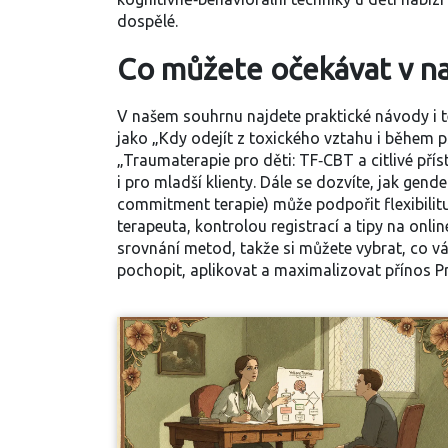
dospělé.
Co můžete očekávat v n
V našem souhrnu najdete praktické návody i te
jako „Kdy odejít z toxického vztahu i během p
„Traumaterapie pro děti: TF‑CBT a citlivé př
i pro mladší klienty. Dále se dozvíte, jak gen
commitment terapie) může podpořit flexibilitu 
terapeuta, kontrolou registrací a tipy na onli
srovnání metod, takže si můžete vybrat, co vá
pochopit, aplikovat a maximalizovat přínos P