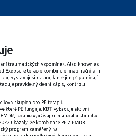
uje
ání traumatických vzpomínek
. Also known as
d Exposure terapie kombinuje imaginační a in
upně vystavují situacím, které jim připomínají
žaduje pravidelný denní zápis, kontrolu
 cílová skupina pro PE terapii.
ve které PE funguje. KBT vyžaduje aktivní
,
EMDR
,
terapie využívající bilateralní stimulaci
ku 2022 ukázaly, že kombinace PE a EMDR
tický program zaměřený na
ejvíce empiricky podložených možností pro