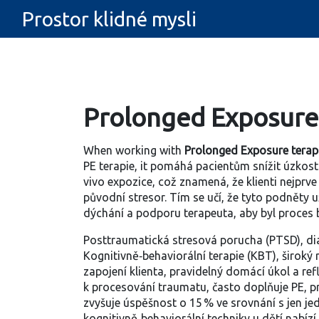
Prostor klidné mysli
Prolonged Exposure t
When working with
Prolonged Exposure terap
PE terapie
, it pomáhá pacientům snížit úzkos
vivo expozice, což znamená, že klienti nejprve
původní stresor. Tím se učí, že tyto podněty 
dýchání a podporu terapeuta, aby byl proces 
Posttraumatická stresová porucha (PTSD)
,
di
Kognitivně‑behaviorální terapie (KBT)
,
široký 
zapojení klienta, pravidelný domácí úkol a ref
k procesování traumatu
, často doplňuje PE, 
zvyšuje úspěšnost o 15 % ve srovnání s jen je
kognitivně‑behaviorální techniky u dětí
nabízí