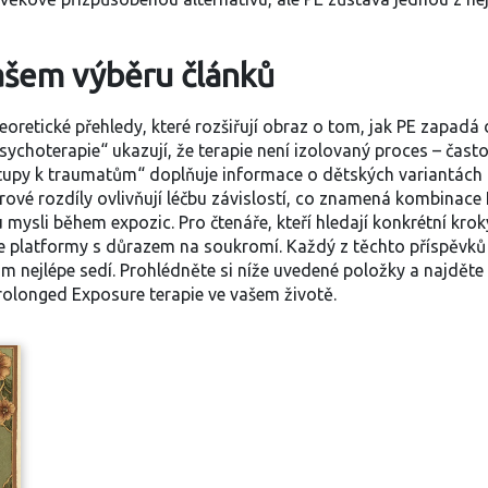
ašem výběru článků
oretické přehledy, které rozšiřují obraz o tom, jak PE zapadá 
sychoterapie“ ukazují, že terapie není izolovaný proces – čast
ístupy k traumatům“ doplňuje informace o dětských variantách 
derové rozdíly ovlivňují léčbu závislostí, co znamená kombinac
mysli během expozic. Pro čtenáře, kteří hledají konkrétní krok
ne platformy s důrazem na soukromí. Každý z těchto příspěvků n
m nejlépe sedí. Prohlédněte si níže uvedené položky a najdět
rolonged Exposure terapie ve vašem životě.