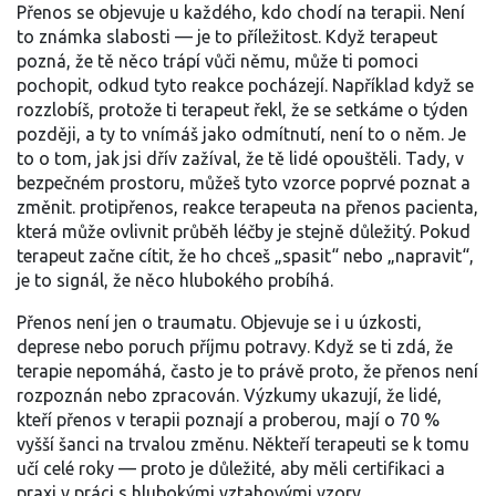
Přenos se objevuje u každého, kdo chodí na terapii. Není
to známka slabosti — je to příležitost. Když terapeut
pozná, že tě něco trápí vůči němu, může ti pomoci
pochopit, odkud tyto reakce pocházejí. Například když se
rozzlobíš, protože ti terapeut řekl, že se setkáme o týden
později, a ty to vnímáš jako odmítnutí, není to o něm. Je
to o tom, jak jsi dřív zažíval, že tě lidé opouštěli. Tady, v
bezpečném prostoru, můžeš tyto vzorce poprvé poznat a
změnit.
protipřenos
,
reakce terapeuta na přenos pacienta,
která může ovlivnit průběh léčby
je stejně důležitý. Pokud
terapeut začne cítit, že ho chceš „spasit“ nebo „napravit“,
je to signál, že něco hlubokého probíhá.
Přenos není jen o traumatu. Objevuje se i u úzkosti,
deprese nebo poruch příjmu potravy. Když se ti zdá, že
terapie nepomáhá, často je to právě proto, že přenos není
rozpoznán nebo zpracován. Výzkumy ukazují, že lidé,
kteří přenos v terapii poznají a proberou, mají o 70 %
vyšší šanci na trvalou změnu. Někteří terapeuti se k tomu
učí celé roky — proto je důležité, aby měli certifikaci a
praxi v práci s hlubokými vztahovými vzory.