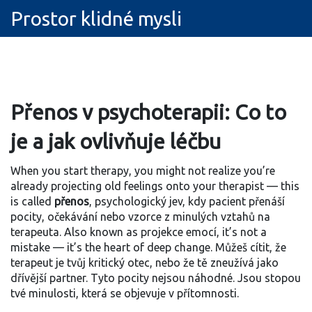
Prostor klidné mysli
Přenos v psychoterapii: Co to
je a jak ovlivňuje léčbu
When you start therapy, you might not realize you’re
already projecting old feelings onto your therapist — this
is called
přenos
,
psychologický jev, kdy pacient přenáší
pocity, očekávání nebo vzorce z minulých vztahů na
terapeuta
. Also known as
projekce emocí
, it’s not a
mistake — it’s the heart of deep change.
Můžeš cítit, že
terapeut je tvůj kritický otec, nebo že tě zneužívá jako
dřívější partner. Tyto pocity nejsou náhodné. Jsou stopou
tvé minulosti, která se objevuje v přítomnosti.