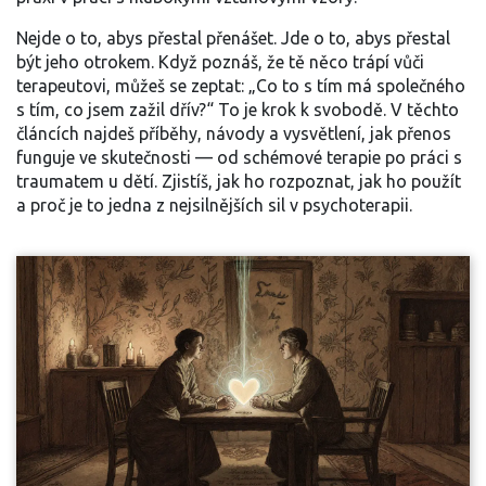
Nejde o to, abys přestal přenášet. Jde o to, abys přestal
být jeho otrokem. Když poznáš, že tě něco trápí vůči
terapeutovi, můžeš se zeptat: „Co to s tím má společného
s tím, co jsem zažil dřív?“ To je krok k svobodě. V těchto
článcích najdeš příběhy, návody a vysvětlení, jak přenos
funguje ve skutečnosti — od schémové terapie po práci s
traumatem u dětí. Zjistíš, jak ho rozpoznat, jak ho použít
a proč je to jedna z nejsilnějších sil v psychoterapii.