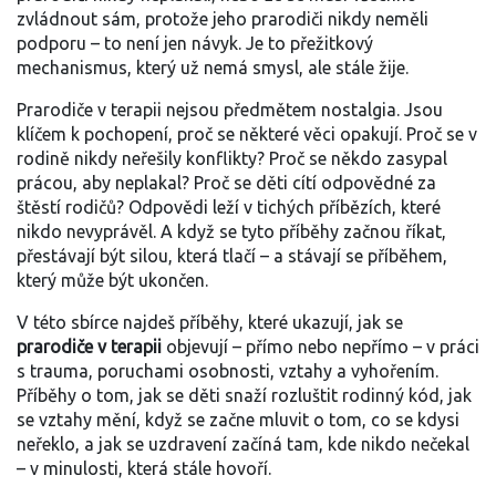
zvládnout sám, protože jeho prarodiči nikdy neměli
podporu – to není jen návyk. Je to přežitkový
mechanismus, který už nemá smysl, ale stále žije.
Prarodiče v terapii nejsou předmětem nostalgia. Jsou
klíčem k pochopení, proč se některé věci opakují. Proč se v
rodině nikdy neřešily konflikty? Proč se někdo zasypal
prácou, aby neplakal? Proč se děti cítí odpovědné za
štěstí rodičů? Odpovědi leží v tichých příbězích, které
nikdo nevyprávěl. A když se tyto příběhy začnou říkat,
přestávají být silou, která tlačí – a stávají se příběhem,
který může být ukončen.
V této sbírce najdeš příběhy, které ukazují, jak se
prarodiče v terapii
objevují – přímo nebo nepřímo – v práci
s trauma, poruchami osobnosti, vztahy a vyhořením.
Příběhy o tom, jak se děti snaží rozluštit rodinný kód, jak
se vztahy mění, když se začne mluvit o tom, co se kdysi
neřeklo, a jak se uzdravení začíná tam, kde nikdo nečekal
– v minulosti, která stále hovoří.