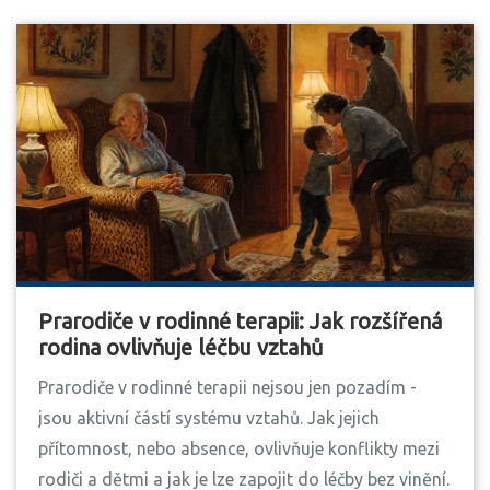
Prarodiče v rodinné terapii: Jak rozšířená
rodina ovlivňuje léčbu vztahů
Prarodiče v rodinné terapii nejsou jen pozadím -
jsou aktivní částí systému vztahů. Jak jejich
přítomnost, nebo absence, ovlivňuje konflikty mezi
rodiči a dětmi a jak je lze zapojit do léčby bez vinění.