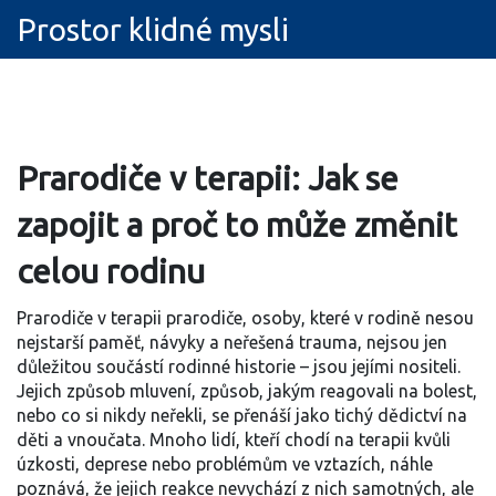
Prostor klidné mysli
Prarodiče v terapii: Jak se
zapojit a proč to může změnit
celou rodinu
Prarodiče v terapii
prarodiče
,
osoby, které v rodině nesou
nejstarší paměť, návyky a neřešená trauma
, nejsou jen
důležitou součástí rodinné historie – jsou jejími nositeli.
Jejich způsob mluvení, způsob, jakým reagovali na bolest,
nebo co si nikdy neřekli, se přenáší jako tichý dědictví na
děti a vnoučata. Mnoho lidí, kteří chodí na terapii kvůli
úzkosti, deprese nebo problémům ve vztazích, náhle
poznává, že jejich reakce nevychází z nich samotných, ale