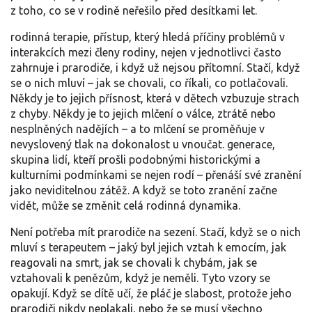
z toho, co se v rodině neřešilo před desítkami let.
rodinná terapie
,
přístup, který hledá příčiny problémů v
interakcích mezi členy rodiny, nejen v jednotlivci
často
zahrnuje i prarodiče, i když už nejsou přítomní. Stačí, když
se o nich mluví – jak se chovali, co říkali, co potlačovali.
Někdy je to jejich přísnost, která v dětech vzbuzuje strach
z chyby. Někdy je to jejich mlčení o válce, ztrátě nebo
nesplněných nadějích – a to mlčení se proměňuje v
nevyslovený tlak na dokonalost u vnoučat.
generace
,
skupina lidí, kteří prošli podobnými historickými a
kulturními podmínkami
se nejen rodí – přenáší své zranění
jako neviditelnou zátěž. A když se toto zranění začne
vidět, může se změnit celá rodinná dynamika.
Není potřeba mít prarodiče na sezení. Stačí, když se o nich
mluví s terapeutem – jaký byl jejich vztah k emocím, jak
reagovali na smrt, jak se chovali k chybám, jak se
vztahovali k penězům, když je neměli. Tyto vzory se
opakují. Když se dítě učí, že pláč je slabost, protože jeho
prarodiči nikdy neplakali, nebo že se musí všechno