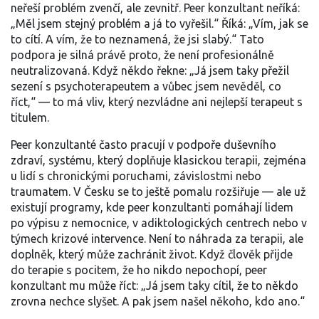
neřeší problém zvenčí, ale zevnitř. Peer konzultant neříká:
„Měl jsem stejný problém a já to vyřešil.“ Říká: „Vím, jak se
to cítí. A vím, že to neznamená, že jsi slabý.“ Tato
podpora je silná právě proto, že není profesionálně
neutralizovaná. Když někdo řekne: „Já jsem taky přežil
sezení s psychoterapeutem a vůbec jsem nevěděl, co
říct,“ — to má vliv, který nezvládne ani nejlepší terapeut s
titulem.
Peer konzultanté často pracují v
podpoře duševního
zdraví
,
systému, který doplňuje klasickou terapii, zejména
u lidí s chronickými poruchami, závislostmi nebo
traumatem
. V Česku se to ještě pomalu rozšiřuje — ale už
existují programy, kde peer konzultanti pomáhají lidem
po výpisu z nemocnice, v adiktologických centrech nebo v
týmech krizové intervence. Není to náhrada za terapii, ale
doplněk, který může zachránit život. Když člověk přijde
do terapie s pocitem, že ho nikdo nepochopí, peer
konzultant mu může říct: „Já jsem taky cítil, že to někdo
zrovna nechce slyšet. A pak jsem našel někoho, kdo ano.“