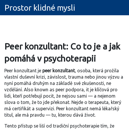
Prostor klidné mysli
Peer konzultant: Co to je a jak
pomáhá v psychoterapii
Peer konzultant je
peer konzultant
,
osoba, která prožila
vlastní duševní krizi, závislost, trauma nebo jinou výzvu a
nyní pomáhá druhým na základě své zkušenosti, ne
vzdělání
. Also known as
peer podpora
, it je klíčová pro
lidi, kteří potřebují pocit, že nejsou sami — a nejenom
slova o tom, že to jde překonat.
Nejde o terapeuta, který
má certifikát a supervizi. Peer konzultant nemá lékařský
titul, ale má pravdu — tu, kterou dává život.
Tento přístup se liší od tradiční psychoterapie tím, že