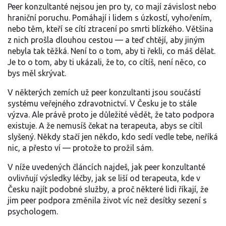
Peer konzultanté nejsou jen pro ty, co mají závislost nebo
hraniční poruchu. Pomáhají i lidem s úzkostí, vyhořením,
nebo těm, kteří se cítí ztracení po smrti blízkého. Většina
z nich prošla dlouhou cestou — a teď chtějí, aby jiným
nebyla tak těžká. Není to o tom, aby ti řekli, co máš dělat.
Je to o tom, aby ti ukázali, že to, co cítíš, není něco, co
bys měl skrývat.
V některých zemích už peer konzultanti jsou součástí
systému veřejného zdravotnictví. V Česku je to stále
výzva. Ale právě proto je důležité vědět, že tato podpora
existuje. A že nemusíš čekat na terapeuta, abys se cítil
slyšený. Někdy stačí jen někdo, kdo sedí vedle tebe, neříká
nic, a přesto ví — protože to prožil sám.
V níže uvedených článcích najdeš, jak peer konzultanté
ovlivňují výsledky léčby, jak se liší od terapeuta, kde v
Česku najít podobné služby, a proč některé lidi říkají, že
jim peer podpora změnila život víc než desítky sezení s
psychologem.