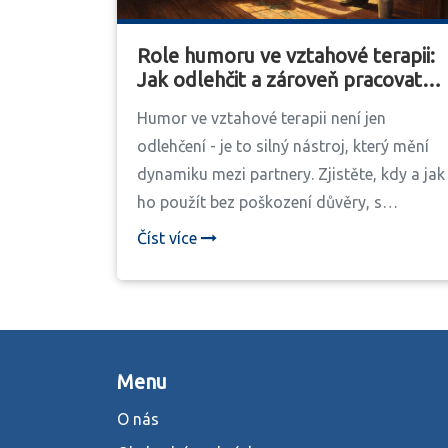
Role humoru ve vztahové terapii:
Jak odlehčit a zároveň pracovat
do hloubky
Humor ve vztahové terapii není jen
odlehčení - je to silný nástroj, který mění
dynamiku mezi partnery. Zjistěte, kdy a jak
ho použít bez poškození důvěry, s
podporou výzkumů a reálných příkladů z
Číst více
české praxe.
Menu
O nás