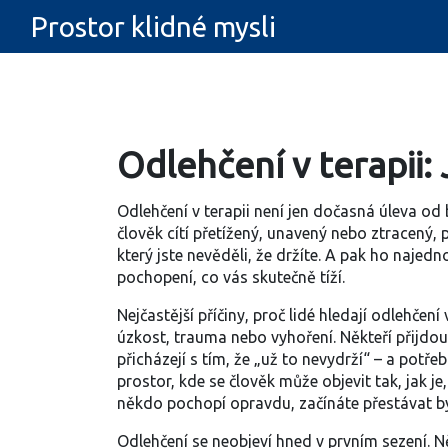
Prostor klidné mysli
Odlehčení v terapii:
Odlehčení v terapii není jen dočasná úleva od b
člověk cítí přetížený, unavený nebo ztracený, 
který jste nevěděli, že držíte. A pak ho naje
pochopení, co vás skutečně tíží.
Nejčastější příčiny, proč lidé hledají
odlehčení v
úzkost, trauma nebo vyhoření. Někteří přijdou 
přicházejí s tím, že „už to nevydrží“ – a potřebu
prostor, kde se člověk může objevit tak, jak je
někdo pochopí opravdu, začínáte přestávat bý
Odlehčení se neobjeví hned v prvním sezení. Něk