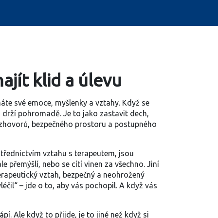
jít klid a úlevu
máte své emoce, myšlenky a vztahy
. Když se
o drží pohromadě. Je to jako zastavit dech,
h rozhovorů, bezpečného prostoru a postupného
střednictvím vztahu s terapeutem
, jsou
e přemýšlí, nebo se cítí vinen za všechno. Jiní
erapeutický vztah
,
bezpečný a neohrožený
léčil“ – jde o to, aby vás pochopil. A když vás
. Ale když to přijde, je to jiné než když si