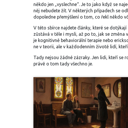
někdo jen „vyslechne“. Je to jako když se najed
něj nebudete žít. V některých případech se odl
dopoledne přemýšlení o tom, co řekl někdo vče
V této sbírce najdete články, které se dotýka
zůstává v těle i mysli
, až po to, jak se změna
je kognitivně behaviorální terapie nebo ericks
ne v teorii, ale v každodenním životě lidí, kteř
Tady nejsou žádné zázraky. Jen lidi, kteří se r
právě o tom tady všechno je.