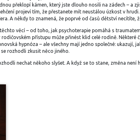
nou překlopí kámen, který jste dlouho nosili na zádech – a zjistí
ehčení projeví tím, že přestanete mít neustálou úzkost v hrudi.
ra. A někdy to znamená, že poprvé od časů dětství necítíte, že
jí těchto věcí – od toho, jak psychoterapie pomáhá s
traumate
 v rodičovském přístupu může přinést klid celé rodině. Některé
onovská hypnóza – ale všechny mají jedno společné: ukazují, ja
í se rozhodli zkusit něco jiného.
ozhodli nechat někoho slyšet. A když se to stane, změna není hla