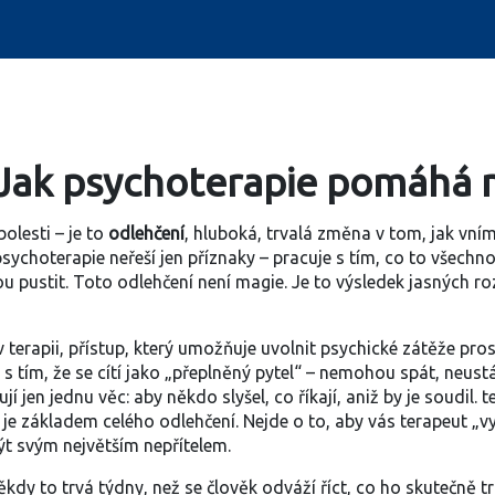
 Jak psychoterapie pomáhá na
olesti – je to
odlehčení
,
hluboká, trvalá změna v tom, jak vní
psychoterapie neřeší jen příznaky – pracuje s tím, co to všechn
dnou pustit. Toto odlehčení není magie. Je to výsledek jasnýc
 terapii
,
přístup, který umožňuje uvolnit psychické zátěže pro
s tím, že se cítí jako „přeplněný pytel“ – nemohou spát, neustál
jí jen jednu věc: aby někdo slyšel, co říkají, aniž by je soudil.
t
, je základem celého odlehčení. Nejde o to, aby vás terapeut „vy
t svým největším nepřítelem.
dy to trvá týdny, než se člověk odváží říct, co ho skutečně trápí