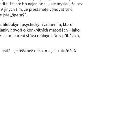
te, že jste ho nejen nosili, ale mysleli, že bez
 V jiných tím, že přestanete věnovat celé
 jste „špatný“.
m
,
hlubokým psychickým zraněním, které
 články hovoří o konkrétních metodách – jako
k se odlehčení stává reálným. Ne v příbězích,
sitá – je tišší než dech. Ale je skutečná. A