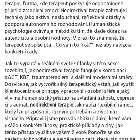
terapie
,
forma, kde terapeut poskytuje nepodmíněné
přijetí a zrcadlení emocí
. Nedirektivní terapie zahrnuje i
techniky jako aktivní naslouchání, reflektivní otázky a
podporu autonomního rozhodování. Humanistická
psychologie ovlivňuje metodiku tím, že klade důraz na
autenticitu a osobní hodnoty. V praxi to znamená, že
terapeut se spíše ptá: „Co vám to říká?“ než aby nabízela
konkrétní rady.
Jak to vypadá v reálném světě? Články v této sekci
rozebírají, jak nedirektivní terapie funguje v kombinaci
s ACT, KBT, traumaterapiemi a dalšími moderními směry.
Dozvíte se, jak vytvořit silný terapeutický vztah, jak využít
klientocentrické principy v pracovní i osobní sféře a jaký
vliv má humanistický přístup na zvládání úzkosti, deprese
či traumat.
nedirektivní terapie
tak nabízí flexibilní rámec,
který lze přizpůsobit různým potřebám a životním
situacím. Připravili jsme pro vás sbírku článků, které vám
ukážou konkrétní kroky, praktické příklady a tipy, jak
tento přístup využít ve vašem životě. Ponořte se do
následujícího výběru a najděte inspiraci, která vás posune