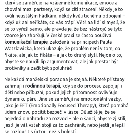
který se zaměřuje na vzájemné komunikace, emoce a
chování mezi partnery
, když se cítí ztracení. Někdy je to
kvůli neustálým hádkám, někdy kvůli tichému odpojení –
když už ani neříkáte, co vás trápí. Většina lidí si myslí, že
se to vyřeší samo, ale pravda je, že bez nástrojů se tyto
vzorce jen zhoršují. V české praxi se často používá
komunikační terapie
,
založená na principech Paula
Watzlawicka, která ukazuje, že problém není v tom, co
říkáte, ale jak to říkáte – a jak to druhý slyší
. Nejde o to,
abyste se naučili líp argumentovat, ale jak přestat být
protivníky a začít být spoluhráči.
Ne každá manželská poradna je stejná. Některé přístupy
zahrnují i
rodinnou terapii
,
kdy se do procesu zapojují i
děti nebo příbuzní, pokud jejich přítomnost ovlivňuje
dynamiku páru
. Jiné se zaměřují na emocionální vazby,
jako je EFT (Emotionally Focused Therapy), která pomáhá
lidem znovu pocítit bezpečí v lásce. Důležité je, že se
nejedná o náhradu za rozvod – ale o šanci, abyste zjistili,
jestli je váš vztah stojí za to zachránit, nebo jestli je lepší
se rozloučit s úctou, než s bolestí.