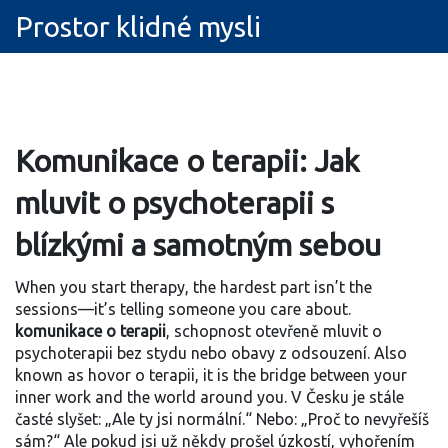
Prostor klidné mysli
Komunikace o terapii: Jak
mluvit o psychoterapii s
blízkými a samotným sebou
When you start therapy, the hardest part isn’t the
sessions—it’s telling someone you care about.
komunikace o terapii
,
schopnost otevřeně mluvit o
psychoterapii bez stydu nebo obavy z odsouzení
. Also
known as
hovor o terapii
, it is the bridge between your
inner work and the world around you.
V Česku je stále
časté slyšet: „Ale ty jsi normální.“ Nebo: „Proč to nevyřešíš
sám?“ Ale pokud jsi už někdy prošel úzkostí, vyhořením