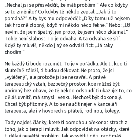
„Nechal jsi se přesvědčit, že máš problém.“ Ale co kdyby
se to změnilo? Co kdyby tě někdo zeptal: „Jak ti to
pomáhá?“ A ty bys mu odpověděl: „Díky tomu už nejsem
tak hrozně zlobný, když mi někdo něco řekne.“ Nebo: „Už
nevím, že jsem špatný, jen proto, že jsem něco zklamal.“
Tohle není slabost. To je odvaha. A ta odvaha se šíří.
Když ty mluvíš, někdo jiný se odváží říct: „Já taky
chodím.“
Ne každý ti bude rozumět. To je v pořádku. Ale ti, kdo ti
skutečně záleží, ti budou děkovat. Ne proto, že jsi
„vyléčený“, ale protože jsi se nezavřel. A právě
terapeutický vztah
,
bezpečný prostor, kde můžeš být
upřímný bez obavy, že tě někdo odsoudí
ti ukazuje: to, co
děláš uvnitř, má smysl i venku. Nechceš být dokonalý.
Chceš být přítomný. A to se naučíš nejen v kanceláři
terapeuta, ale i v hovorech s přáteli, rodinou, kolegy.
Tady najdeš články, které ti pomohou překonat strach z
toho, jak o terapii mluvit. Jak odpovídat na otázky, které
ti dělají největší problém. Jak vysvětlit děti, proč máš