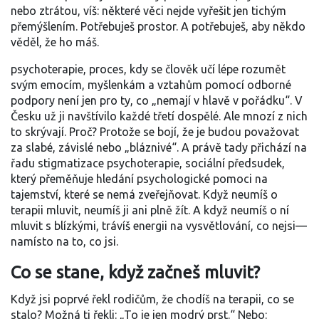
nebo ztrátou, víš: některé věci nejde vyřešit jen tichým
přemýšlením. Potřebuješ prostor. A potřebuješ, aby někdo
věděl, že ho máš.
psychoterapie
,
proces, kdy se člověk učí lépe rozumět
svým emocím, myšlenkám a vztahům pomocí odborné
podpory
není jen pro ty, co „nemají v hlavě v pořádku“. V
Česku už ji navštívilo každé třetí dospělé. Ale mnozí z nich
to skrývají. Proč? Protože se bojí, že je budou považovat
za slabé, závislé nebo „bláznivé“. A právě tady přichází na
řadu
stigmatizace psychoterapie
,
sociální předsudek,
který přeměňuje hledání psychologické pomoci na
tajemství, které se nemá zveřejňovat
. Když neumíš o
terapii mluvit, neumíš ji ani plně žít. A když neumíš o ní
mluvit s blízkými, trávíš energii na vysvětlování, co nejsi—
namísto na to, co jsi.
Co se stane, když začneš mluvit?
Když jsi poprvé řekl rodičům, že chodíš na terapii, co se
stalo? Možná ti řekli: „To je jen modrý prst.“ Nebo: