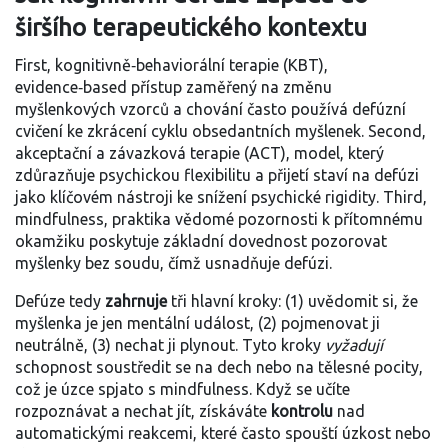
širšího terapeutického kontextu
First,
kognitivně‑behaviorální terapie (KBT)
,
evidence‑based přístup zaměřený na změnu
myšlenkových vzorců a chování
často používá defúzní
cvičení ke zkrácení cyklu obsedantních myšlenek. Second,
akceptační a závazková terapie (ACT)
,
model, který
zdůrazňuje psychickou flexibilitu a přijetí
staví na defúzi
jako klíčovém nástroji ke snížení psychické rigidity. Third,
mindfulness
,
praktika vědomé pozornosti k přítomnému
okamžiku
poskytuje základní dovednost pozorovat
myšlenky bez soudu, čímž usnadňuje defúzi.
Defúze tedy
zahrnuje
tři hlavní kroky: (1) uvědomit si, že
myšlenka je jen mentální událost, (2) pojmenovat ji
neutrálně, (3) nechat ji plynout. Tyto kroky
vyžadují
schopnost soustředit se na dech nebo na tělesné pocity,
což je úzce spjato s mindfulness. Když se učíte
rozpoznávat a nechat jít, získáváte
kontrolu
nad
automatickými reakcemi, které často spouští úzkost nebo