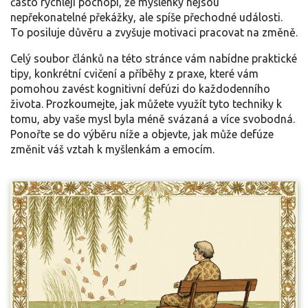
často rychleji pochopí, že myšlenky nejsou
nepřekonatelné překážky, ale spíše přechodné události.
To posiluje důvěru a zvyšuje motivaci pracovat na změně.
Celý soubor článků na této stránce vám nabídne praktické
tipy, konkrétní cvičení a příběhy z praxe, které vám
pomohou zavést kognitivní defúzi do každodenního
života. Prozkoumejte, jak můžete využít tyto techniky k
tomu, aby vaše mysl byla méně svázaná a více svobodná.
Ponořte se do výběru níže a objevte, jak může defúze
změnit váš vztah k myšlenkám a emocím.