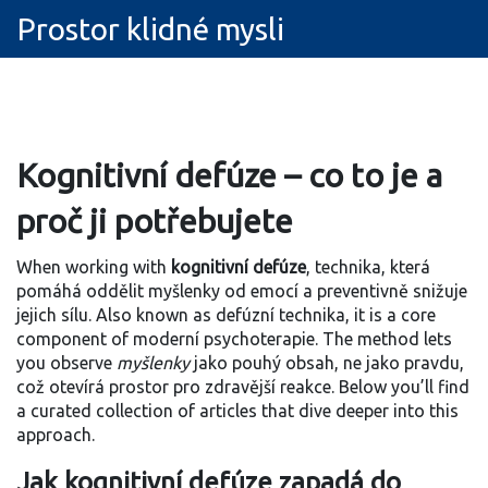
Prostor klidné mysli
Kognitivní defúze – co to je a
proč ji potřebujete
When working with
kognitivní defúze
,
technika, která
pomáhá oddělit myšlenky od emocí a preventivně snižuje
jejich sílu
. Also known as
defúzní technika
, it is a core
component of moderní psychoterapie. The method lets
you observe
myšlenky
jako pouhý obsah, ne jako pravdu,
což otevírá prostor pro zdravější reakce. Below you’ll find
a curated collection of articles that dive deeper into this
a​pproach.
Jak kognitivní defúze zapadá do