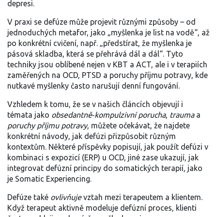
depresi.
V praxi se defúze může projevit různými způsoby – od
jednoduchých metafor, jako „myšlenka je list na vodě“, až
po konkrétní cvičení, např. „předstírat, že myšlenka je
pásová skladba, která se přehrává dál a dál“. Tyto
techniky jsou oblíbené nejen v KBT a ACT, ale i v terapiích
zaměřených na OCD, PTSD a poruchy příjmu potravy, kde
nutkavé myšlenky často narušují denní fungování.
Vzhledem k tomu, že se v našich článcích objevují i
témata jako
obsedantně‑kompulzivní porucha
,
trauma
a
poruchy příjmu potravy
, můžete očekávat, že najdete
konkrétní návody, jak defúzi přizpůsobit různým
kontextům. Některé příspěvky popisují, jak použít defúzi v
kombinaci s expozicí (ERP) u OCD, jiné zase ukazují, jak
integrovat defúzní principy do somatických terapií, jako
je Somatic Experiencing.
Defúze také
ovlivňuje
vztah mezi terapeutem a klientem.
Když terapeut aktivně modeluje defúzní proces, klienti