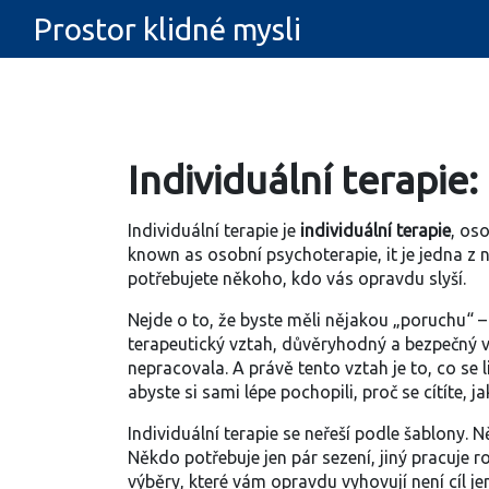
Prostor klidné mysli
Individuální terapie:
Individuální terapie je
individuální terapie
,
oso
known as
osobní psychoterapie
, it je jedna 
potřebujete někoho, kdo vás opravdu slyší.
Nejde o to, že byste měli nějakou „poruchu“ – jd
terapeutický vztah
,
důvěryhodný a bezpečný v
nepracovala. A právě tento vztah je to, co se 
abyste si sami lépe pochopili, proč se cítíte, jak
Individuální terapie se neřeší podle šablony. N
Někdo potřebuje jen pár sezení, jiný pracuje r
výběry, které vám opravdu vyhovují
není cíl j