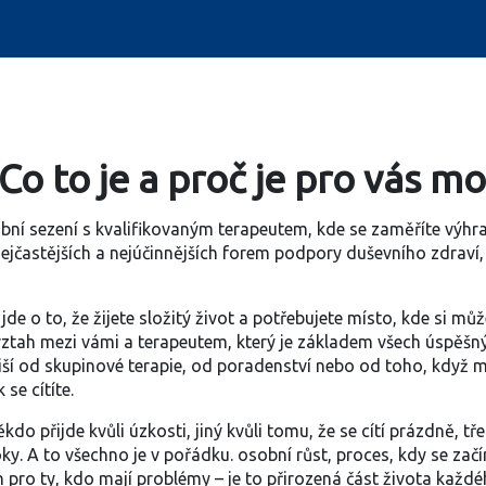
 Co to je a proč je pro vás 
bní sezení s kvalifikovaným terapeutem, kde se zaměříte výhra
z nejčastějších a nejúčinnějších forem podpory duševního zdraví, a
e o to, že žijete složitý život a potřebujete místo, kde si můžete
ztah mezi vámi a terapeutem, který je základem všech úspěš
liší od skupinové terapie, od poradenství nebo od toho, když ml
 se cítíte.
ěkdo přijde kvůli úzkosti, jiný kvůli tomu, že se cítí prázdně,
oky. A to všechno je v pořádku.
osobní růst
,
proces, kdy se začí
en pro ty, kdo mají problémy – je to přirozená část života každ