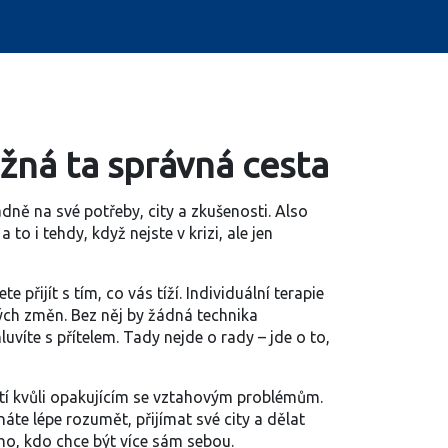
možná ta správná cesta
dně na své potřeby, city a zkušenosti
. Also
 to i tehdy, když nejste v krizi, ale jen
 přijít s tím, co vás tíží. Individuální terapie
ných změn
. Bez něj by žádná technika
uvíte s přítelem. Tady nejde o rady – jde o to,
 třetí kvůli opakujícím se vztahovým problémům.
náte lépe rozumět, přijímat své city a dělat
ého, kdo chce být více sám sebou.