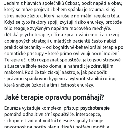
Jedním z hlavních společníků
úzkost
,
pocit napětí a obav,
který se může projevit i během spánku
je
trauma
,
silný
stres nebo zážitek, který narušuje normální regulaci těla
.
Když se tyto faktory spojí, zvyšují riziko enurézy, protože
tělo reaguje zvýšeným napětím močového měchýře.
dětská psychoterapie
,
cílí na zpracování emocí a rozvoj
copingových strategií u mladých pacientů
často nabízí
praktické techniky – od kognitivně‑behaviorální terapie po
somatické přístupy – které přímo ovlivňují noční močení.
Terapie učí děti rozpoznat spouštěče, jako jsou stresové
situace ve škole nebo doma, a nahradit je zdravějšími
reakcemi. Rodiče tak získají nástroje, jak podpořit
správnou spánkovou hygienu a vytvořit stabilní rutinu,
která snižuje úzkost a tím i četnost enurézy.
Jaké terapie opravdu pomáhají?
Enuréza vyžaduje komplexní přístup:
psychoterapie
pomáhá odhalit vnitřní spouštěče,
interocepce
,
schopnost vnímat vnitřní tělesné signály
trénuje
pozornost na pocity hladu, žízeň i potřebu močit, a