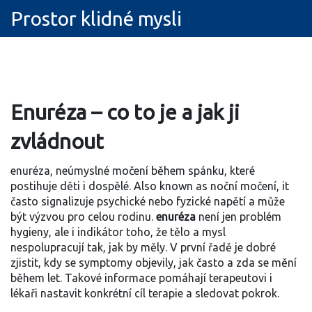
Prostor klidné mysli
Enuréza – co to je a jak ji
zvládnout
enuréza
,
neúmyslné močení během spánku, které
postihuje děti i dospělé
. Also known as
noční močení
, it
často signalizuje psychické nebo fyzické napětí a může
být výzvou pro celou rodinu.
enuréza
není jen problém
hygieny, ale i indikátor toho, že tělo a mysl
nespolupracují tak, jak by měly. V první řadě je dobré
zjistit, kdy se symptomy objevily, jak často a zda se mění
během let. Takové informace pomáhají terapeutovi i
lékaři nastavit konkrétní cíl terapie a sledovat pokrok.