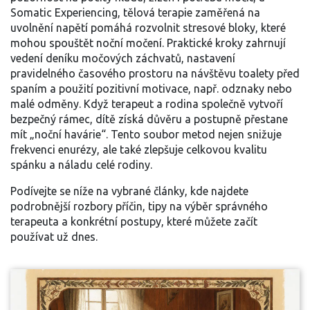
Somatic Experiencing
,
tělová terapie zaměřená na
uvolnění napětí
pomáhá rozvolnit stresové bloky, které
mohou spouštět noční močení. Praktické kroky zahrnují
vedení deníku močových záchvatů, nastavení
pravidelného časového prostoru na návštěvu toalety před
spaním a použití pozitivní motivace, např. odznaky nebo
malé odměny. Když terapeut a rodina společně vytvoří
bezpečný rámec, dítě získá důvěru a postupně přestane
mít „noční havárie“. Tento soubor metod nejen snižuje
frekvenci enurézy, ale také zlepšuje celkovou kvalitu
spánku a náladu celé rodiny.
Podívejte se níže na vybrané články, kde najdete
podrobnější rozbory příčin, tipy na výběr správného
terapeuta a konkrétní postupy, které můžete začít
používat už dnes.