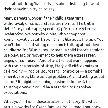
isn’t about fixing ‘bad’ kids. It’s about listening to what
their behavior is trying to say.
Many parents wonder if their child’s tantrums,
withdrawal, or school refusal are normal. The truth?
dětská psychoterapie
,
specifický přístup, který bere v
úvahu vývojové potřeby dítěte, jeho schopnost
komunikovat a vztah k rodině
isn’t like adult therapy. You
won’t find a child sitting on a couch talking about their
childhood for 50 minutes. Instead, a child therapist might
use play, art, or movement to help them express fear,
anger, or confusion. And often, the real work happens
with
rodinná terapie
,
přístup, který vidí dítě v kontextu
celé rodiny — rodiče, sourozenci, prarodiče — a pomáhá
změnit vzorce, které udržují problém
. A child acting out at
school? It might be echoing tension at home. A teen
shutting down? It could be a reaction to unspoken
expectations.
What you’ll find in these articles isn’t theory. It’s what
actually works for Czech families. You’ll read about how