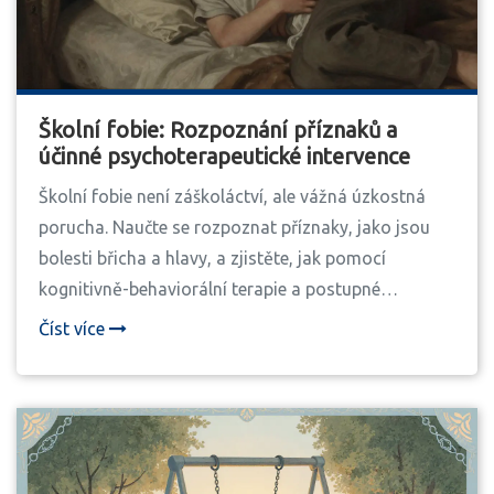
Školní fobie: Rozpoznání příznaků a
účinné psychoterapeutické intervence
Školní fobie není záškoláctví, ale vážná úzkostná
porucha. Naučte se rozpoznat příznaky, jako jsou
bolesti břicha a hlavy, a zjistěte, jak pomocí
kognitivně-behaviorální terapie a postupné
reintegrace pomoci dítěti vrátit se do školy.
Číst více