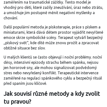
zaměřením na traumatické zážitky
. Tento model je
vhodný pro děti, které zažily zneužívání, úraz nebo ztrátu,
a umožňuje jim postupně měnit negativní myšlenky a
chování.
Další populární metoda je
pískoterapie
,
práce s pískem a
miniaturami, která dává dětem prostor vyjádřit nevyřčené
emoce skrze symbolické scény
. Terapeut vytváří bezpečný
„pískový svět“, kde dítě může znovu prožít a zpracovat
obtížné situace bez slov.
U malých klientů se často objevují i noční problémy.
noční
děsy
,
intenzivní epizody strachu během spánku, nejsou
jen hororové sny, ale mohou signalizovat podvědomý
stres nebo nevyřešený konflikt
. Terapeutické intervence
zaměřené na regulaci spánkového cyklu a bezpečný rituál
před spaním jsou klíčové.
Jak souvisí různé metody a kdy zvolit
tu pravou?