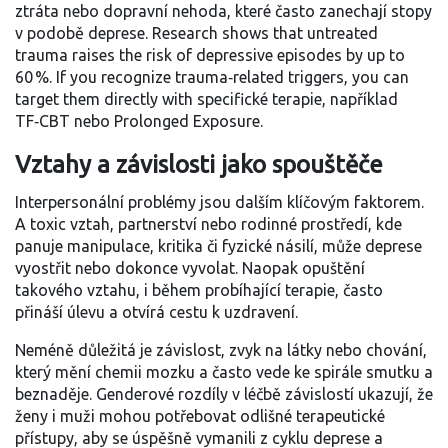
ztráta nebo dopravní nehoda, které často zanechají stopy
v podobě deprese
. Research shows that untreated
trauma raises the risk of depressive episodes by up to
60 %. If you recognize trauma‑related triggers, you can
target them directly with specifické terapie, například
TF‑CBT nebo Prolonged Exposure.
Vztahy a závislosti jako spouštěče
Interpersonální problémy jsou dalším klíčovým faktorem.
A toxic
vztah
,
partnerství nebo rodinné prostředí, kde
panuje manipulace, kritika či fyzické násilí, může deprese
vyostřit nebo dokonce vyvolat
. Naopak opuštění
takového vztahu, i během probíhající terapie, často
přináší úlevu a otvírá cestu k uzdravení.
Neméně důležitá je
závislost
,
zvyk na látky nebo chování,
který mění chemii mozku a často vede ke spirále smutku a
beznaděje
. Genderové rozdíly v léčbě závislostí ukazují, že
ženy i muži mohou potřebovat odlišné terapeutické
přístupy, aby se úspěšně vymanili z cyklu deprese a