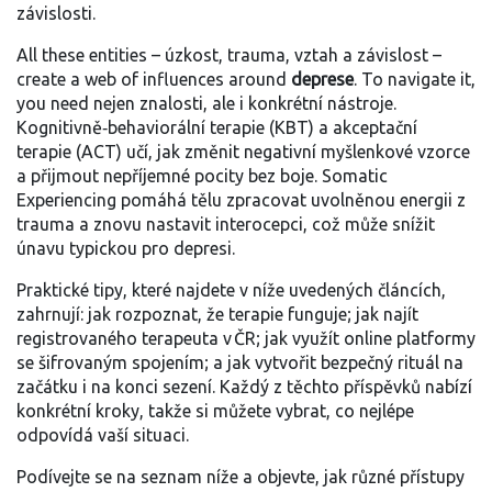
závislosti.
All these entities – úzkost, trauma, vztah a závislost –
create a web of influences around
deprese
. To navigate it,
you need nejen znalosti, ale i konkrétní nástroje.
Kognitivně‑behaviorální terapie (KBT) a akceptační
terapie (ACT) učí, jak změnit negativní myšlenkové vzorce
a přijmout nepříjemné pocity bez boje. Somatic
Experiencing pomáhá tělu zpracovat uvolněnou energii z
trauma a znovu nastavit interocepci, což může snížit
únavu typickou pro depresi.
Praktické tipy, které najdete v níže uvedených článcích,
zahrnují: jak rozpoznat, že terapie funguje; jak najít
registrovaného terapeuta v ČR; jak využít online platformy
se šifrovaným spojením; a jak vytvořit bezpečný rituál na
začátku i na konci sezení. Každý z těchto příspěvků nabízí
konkrétní kroky, takže si můžete vybrat, co nejlépe
odpovídá vaší situaci.
Podívejte se na seznam níže a objevte, jak různé přístupy