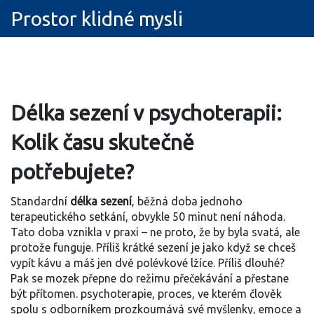
Prostor klidné mysli
Délka sezení v psychoterapii:
Kolik času skutečně
potřebujete?
Standardní
délka sezení
,
běžná doba jednoho
terapeutického setkání, obvykle 50 minut
není náhoda.
Tato doba vznikla v praxi – ne proto, že by byla svatá, ale
protože funguje. Příliš krátké sezení je jako když se chceš
vypít kávu a máš jen dvě polévkové lžíce. Příliš dlouhé?
Pak se mozek přepne do režimu přečekávání a přestane
být přítomen.
psychoterapie
,
proces, ve kterém člověk
spolu s odborníkem prozkoumává své myšlenky, emoce a