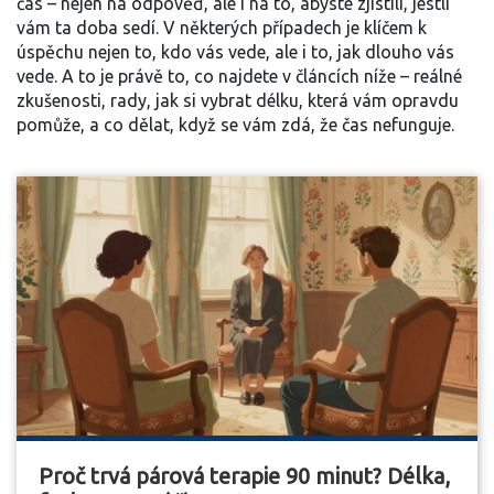
čas – nejen na odpověď, ale i na to, abyste zjistili, jestli
vám ta doba sedí. V některých případech je klíčem k
úspěchu nejen to, kdo vás vede, ale i to, jak dlouho vás
vede. A to je právě to, co najdete v článcích níže – reálné
zkušenosti, rady, jak si vybrat délku, která vám opravdu
pomůže, a co dělat, když se vám zdá, že čas nefunguje.
Proč trvá párová terapie 90 minut? Délka,