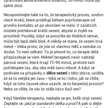
zpracování jedné konkrétní události, 50 minut může být
úplně dost.
Nezapomínejte také na to, že
terapeutický proces
,
souhrn
všech kroků, které probíhají během psychoterapie od
prvního kontaktu až po ukončení
se mění. V začátcích
můžete potřebovat kratší sezení, abyste si zvykli na
prostředí. Později, když se ponoříte do hlubších témat,
může být lepší delší blok. A někdy se stane, že sezení trvá
méně – třeba proto, že jste už všechno řekli a nemáte co
dodat. To není selhání. To je přesně to, co terapie dělá:
přizpůsobuje se vám. Někteří terapeuti navíc nabízejí
párová sezení, která trvají 75–90 minut, protože tam
potřebujete čas, aby oba měli šanci mluvit. A když se
podíváte na příspěvky o
délce sezení
v této sbírce, uvidíte,
že se to netýká jen času – týká se to i toho, jak se cítíte,
když se toto časové okno uzavře. Je to bezpečný prostor?
Nebo se cítíte, že vás to stále něco tlačí ven?
Když hledáte terapeuta, neptejte se jen, kolik stojí sezení.
Zeptejte se:
jaká je standardní délka a proč?
A pak si dejte