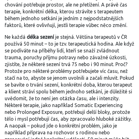
chování
potřebuje prostor, ale ne přetížení. A právě
čas
terapie
,
konkrétní délka, kterou strávíte s terapeutem
během jednoho setkání
je jedním z nejpodstatnějších
faktorů, které ovlivňují, jestli terapie vůbec něco změní.
Ne každá
délka sezení
je stejná. Většina terapeutů v ČR
používá 50 minut – to je tzv. terapeutická hodina. Ale když
se podíváte na příběhy lidí, kteří se snaží zvládnout
trauma, poruchy příjmu potravy nebo závažné úzkosti,
zjistíte, že některé sezení trvá 75 nebo i 90 minut. Proč?
Protože pro některé problémy potřebujete víc času, než
stačí na to, abyste se jenom uvolnili a začali mluvit. Pokud
se bavíte o
trvání sezení
,
konkrétní doba, kterou terapeut
a klient stráví spolu během jednoho setkání
, je důležité si
uvědomit, že to není jen otázka času, ale i intenzity.
Některé terapie, jako například Somatic Experiencing
nebo Prolonged Exposure, potřebují delší bloky, protože
tělo i mysl potřebují čas, aby zpracovalo hluboké zážitky.
A naopak – pokud jde o konkrétní problém, jako je
například příprava na rozhovor s rodinou nebo