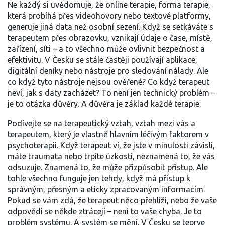
Ne každý si uvědomuje, že
online terapie
,
forma terapie,
která probíhá přes videohovory nebo textové platformy
,
generuje jiná data než osobní sezení. Když se setkáváte s
terapeutem přes obrazovku, vznikají údaje o čase, místě,
zařízení, síti – a to všechno může ovlivnit bezpečnost a
efektivitu. V Česku se stále častěji používají aplikace,
digitální deníky nebo nástroje pro sledování nálady. Ale
co když tyto nástroje nejsou ověřené? Co když terapeut
neví, jak s daty zacházet? To není jen technický problém –
je to otázka důvěry. A důvěra je základ každé terapie.
Podívejte se na
terapeutický vztah
,
vztah mezi vás a
terapeutem, který je vlastně hlavním léčivým faktorem v
psychoterapii
. Když terapeut ví, že jste v minulosti závislí,
máte traumata nebo trpíte úzkostí, neznamená to, že vás
odsuzuje. Znamená to, že může přizpůsobit přístup. Ale
tohle všechno funguje jen tehdy, když má přístup k
správným, přesným a eticky zpracovaným informacím.
Pokud se vám zdá, že terapeut něco přehlíží, nebo že vaše
odpovědi se někde ztrácejí – není to vaše chyba. Je to
problém systému. A systém se mění. V Česku se teprve