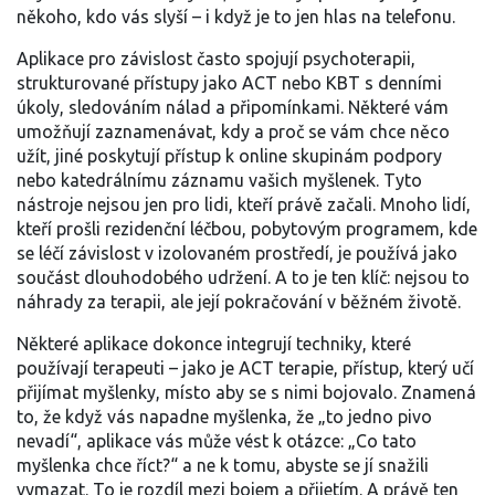
někoho, kdo vás slyší – i když je to jen hlas na telefonu.
Aplikace pro závislost často spojují
psychoterapii
,
strukturované přístupy jako ACT nebo KBT
s denními
úkoly, sledováním nálad a připomínkami. Některé vám
umožňují zaznamenávat, kdy a proč se vám chce něco
užít, jiné poskytují přístup k online skupinám podpory
nebo katedrálnímu záznamu vašich myšlenek. Tyto
nástroje nejsou jen pro lidi, kteří právě začali. Mnoho lidí,
kteří prošli
rezidenční léčbou
,
pobytovým programem, kde
se léčí závislost v izolovaném prostředí
, je používá jako
součást dlouhodobého udržení. A to je ten klíč: nejsou to
náhrady za terapii, ale její pokračování v běžném životě.
Některé aplikace dokonce integrují techniky, které
používají terapeuti – jako je
ACT terapie
,
přístup, který učí
přijímat myšlenky, místo aby se s nimi bojovalo
. Znamená
to, že když vás napadne myšlenka, že „to jedno pivo
nevadí“, aplikace vás může vést k otázce: „Co tato
myšlenka chce říct?“ a ne k tomu, abyste se jí snažili
vymazat. To je rozdíl mezi bojem a přijetím. A právě ten