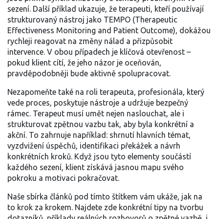
sezení. Další příklad ukazuje, že terapeuti, kteří používají
strukturovaný nástroj jako TEMPO (Therapeutic
Effectiveness Monitoring and Patient Outcome), dokážou
rychleji reagovat na změny nálad a přizpůsobit
intervence. V obou případech je klíčová otevřenost –
pokud klient cítí, že jeho názor je oceňován,
pravděpodobněji bude aktivně spolupracovat.
Nezapomeňte také na roli
terapeuta
,
profesionála, který
vede proces, poskytuje nástroje a udržuje bezpečný
rámec
. Terapeut musí umět nejen naslouchat, ale i
strukturovat zpětnou vazbu tak, aby byla konkrétní a
akční. To zahrnuje například: shrnutí hlavních témat,
vyzdvižení úspěchů, identifikaci překážek a návrh
konkrétních kroků. Když jsou tyto elementy součástí
každého sezení, klient získává jasnou mapu svého
pokroku a motivaci pokračovat.
Naše sbírka článků pod tímto štítkem vám ukáže, jak na
to krok za krokem. Najdete zde konkrétní tipy na tvorbu
dotazníků, příklady reálných rozhovorů o zpětné vazbě, i