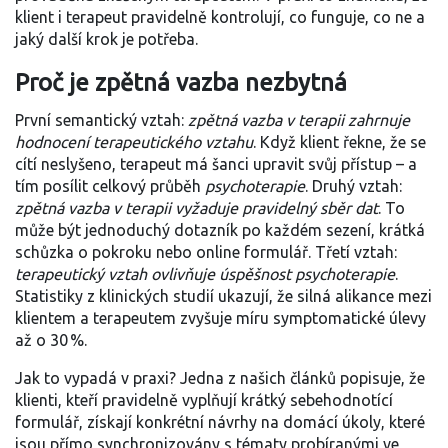
klient i terapeut pravidelně kontrolují, co funguje, co ne a
jaký další krok je potřeba.
Proč je zpětná vazba nezbytná
První semantický vztah:
zpětná vazba v terapii zahrnuje
hodnocení terapeutického vztahu
. Když klient řekne, že se
cítí neslyšeno, terapeut má šanci upravit svůj přístup – a
tím posílit celkový průběh
psychoterapie
. Druhý vztah:
zpětná vazba v terapii vyžaduje pravidelný sběr dat
. To
může být jednoduchý dotazník po každém sezení, krátká
schůzka o pokroku nebo online formulář. Třetí vztah:
terapeutický vztah ovlivňuje úspěšnost psychoterapie
.
Statistiky z klinických studií ukazují, že silná alikance mezi
klientem a terapeutem zvyšuje míru symptomatické úlevy
až o 30 %.
Jak to vypadá v praxi? Jedna z našich článků popisuje, že
klienti, kteří pravidelně vyplňují krátký sebehodnotící
formulář, získají konkrétní návrhy na domácí úkoly, které
jsou přímo synchronizovány s tématy probíranými ve