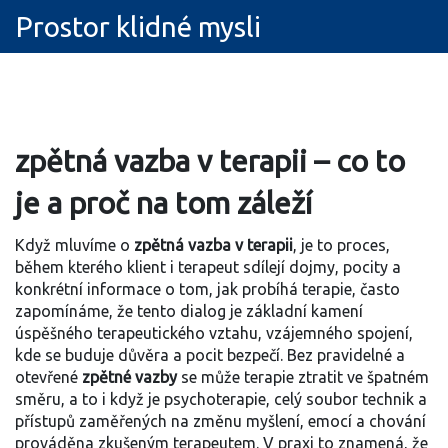
Prostor klidné mysli
zpětná vazba v terapii – co to
je a proč na tom záleží
Když mluvíme o
zpětná vazba v terapii
,
je to proces,
během kterého klient i terapeut sdílejí dojmy, pocity a
konkrétní informace o tom, jak probíhá terapie
, často
zapomínáme, že tento dialog je základní kamení
úspěšného
terapeutického vztahu
,
vzájemného spojení,
kde se buduje důvěra a pocit bezpečí
. Bez pravidelné a
otevřené
zpětné vazby
se může terapie ztratit ve špatném
směru, a to i když je
psychoterapie
,
celý soubor technik a
přístupů zaměřených na změnu myšlení, emocí a chování
prováděna zkušeným terapeutem. V praxi to znamená, že