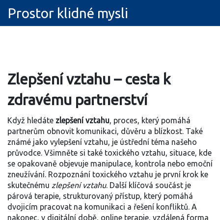
Prostor klidné mysli
Zlepšení vztahu – cesta k
zdravému partnerství
Když hledáte
zlepšení vztahu
,
proces, který pomáhá
partnerům obnovit komunikaci, důvěru a blízkost
. Také
známé jako
vylepšení vztahu
, je ústřední téma našeho
průvodce. Všimněte si také
toxického vztahu
,
situace, kde
se opakovaně objevuje manipulace, kontrola nebo emoční
zneužívání
. Rozpoznání toxického vztahu je první krok ke
skutečnému
zlepšení vztahu
. Další klíčová součást je
párová terapie
,
strukturovaný přístup, který pomáhá
dvojicím pracovat na komunikaci a řešení konfliktů
. A
nakonec, v digitální době,
online terapie
,
vzdálená forma