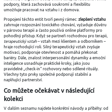
podpory, která zachovává soukromí a flexibilitu
umožňuje pracovat na vztahu i z domova.
Propojení těchto entit tvoří pevný rámec:
zlepšení vztahu
zahrnuje rozpoznání toxického chování, vyžaduje důvěru
v párovou terapii a často používá online platformy pro
pohodlný přístup. Když se partneři rozhodnou pro terapii,
terapeutický vztah
– vztah mezi klientem a odborníkem –
hraje rozhodující roli. Silný terapeutický vztah zvyšuje
motivaci, podporuje otevřenost a pomáhá překonat
bariéry. Dále, znalost interpersonální dynamiky a emoční
inteligence usnadňuje praktické kroky, jako jsou
pravidelné „check‑in“ rozhovory nebo sdílené rituály.
Všechny tyto prvky společně podporují stabilní a
naplňující partnerství.
Co můžete očekávat v následující
kolekci
V dalším seznamu najdete konkrétní návody a příběhy: od