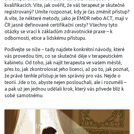
kvalifikacích. Víte, jak ověřit, že váš terapeut je skutečně
registrovaný? Umíte rozpoznat, kdy je čas změnit přístup?
A víte, že některé metody, jako je EMDR nebo ACT, mají v
ČR jasně definované certifikační cesty? Všechny tyto
otázky se vrací k základům zdravotnické praxe – k
odbornosti, etice a lidskému přístupu.
Podívejte se níže – tady najdete konkrétní návody, které
vás provedou tím, co se skutečně děje v terapeutickém
kabinetu. Od toho, jak najít terapeuta ve vašem městě,
přes to, jak zkontrolovat jeho licenci, až po to, jak poznat,
že právě tenhle přístup je ten správný pro vás. Nejde o
teorii. Jde o to, abyste nejen poslouchali, ale i rozuměli –
a pak už jen jednou udělali krok, který vás přivede blíž k
sobě samotnému.