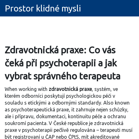
Prostor klidné mysli
Zdravotnická praxe: Co vás
čeká při psychoterapii a jak
vybrat správného terapeuta
When working with
zdravotnická praxe
,
systém, ve
kterém odborníci poskytují psychologickou péči v
souladu s etickými a odbornými standardy
. Also known
as
psychoterapeutická praxe
, it
zahrnuje nejen schůzky,
ale i přípravu, dokumentaci, kontinuitu péče a ochranu
soukromí pacienta
.
V České republice je zdravotnická
praxe v psychoterapii pečlivě regulována – terapeuti musí
být registrovaní u ČAP nebo ČPtS, mít akreditované