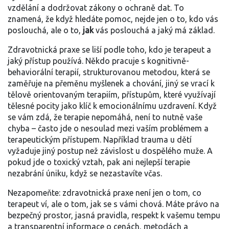
vzdělání a dodržovat zákony o ochraně dat. To
znamená, že když hledáte pomoc, nejde jen o to, kdo vás
poslouchá, ale o to,
jak
vás poslouchá a jaký má základ.
Zdravotnická praxe se liší podle toho, kdo je terapeut a
jaký přístup používá. Někdo pracuje s
kognitivně-
behaviorální terapií
,
strukturovanou metodou, která se
zaměřuje na přeměnu myšlenek a chování
, jiný se vrací k
tělově orientovaným terapiím
,
přístupům, které využívají
tělesné pocity jako klíč k emocionálnímu uzdravení
. Když
se vám zdá, že terapie nepomáhá, není to nutně vaše
chyba – často jde o nesoulad mezi vaším problémem a
terapeutickým přístupem. Například trauma u dětí
vyžaduje jiný postup než závislost u dospělého muže. A
pokud jde o toxický vztah, pak ani nejlepší terapie
nezabrání úniku, když se nezastavíte včas.
Nezapomeňte: zdravotnická praxe není jen o tom, co
terapeut ví, ale o tom, jak se s vámi chová. Máte právo na
bezpečný prostor, jasná pravidla, respekt k vašemu tempu
a transparentní informace o cenách, metodách a