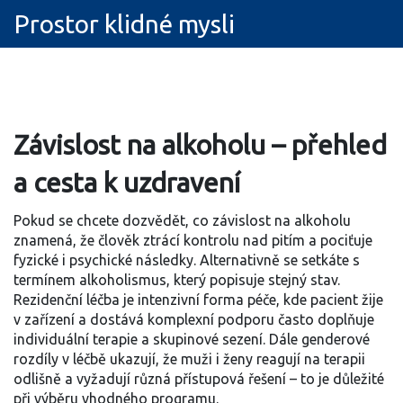
Prostor klidné mysli
Závislost na alkoholu – přehled
a cesta k uzdravení
Pokud se chcete dozvědět, co
závislost na alkoholu
znamená, že člověk ztrácí kontrolu nad pitím a pociťuje
fyzické i psychické následky
. Alternativně se setkáte s
termínem
alkoholismus
, který popisuje stejný stav.
Rezidenční léčba
je intenzivní forma péče, kde pacient žije
v zařízení a dostává komplexní podporu
často doplňuje
individuální terapie a skupinové sezení. Dále
genderové
rozdíly v léčbě
ukazují, že muži i ženy reagují na terapii
odlišně a vyžadují různá přístupová řešení
– to je důležité
při výběru vhodného programu.