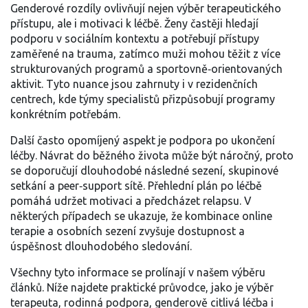
Genderové rozdíly ovlivňují nejen výběr terapeutického
přístupu, ale i motivaci k léčbě. Ženy častěji hledají
podporu v sociálním kontextu a potřebují přístupy
zaměřené na trauma, zatímco muži mohou těžit z více
strukturovaných programů a sportovně‑orientovaných
aktivit. Tyto nuance jsou zahrnuty i v rezidenčních
centrech, kde týmy specialistů přizpůsobují programy
konkrétním potřebám.
Další často opomíjený aspekt je podpora po ukončení
léčby. Návrat do běžného života může být náročný, proto
se doporučují dlouhodobé následné sezení, skupinové
setkání a peer‑support sítě. Přehlední plán po léčbě
pomáhá udržet motivaci a předcházet relapsu. V
některých případech se ukazuje, že kombinace online
terapie a osobních sezení zvyšuje dostupnost a
úspěšnost dlouhodobého sledování.
Všechny tyto informace se prolínají v našem výběru
článků. Níže najdete praktické průvodce, jako je výběr
terapeuta, rodinná podpora, genderově citlivá léčba i