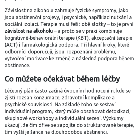
Závislost na alkoholu zahrnuje fyzické symptomy, jako
jsou abstinenční projevy, i psychické, například nutkání a
sociální izolaci. Terapie musí řešit obě složky – to je první
závislost na alkoholu
– a proto se v praxi kombinuje
kognitivně‑behaviorální terapie (KBT), akceptační terapie
(ACT) i farmakologická podpora. Tři hlavní kroky, které
odborníci doporučují, jsou: rozpoznání problému,
vytvoření motivace ke změně a následná podpora během
abstinence.
Co můžete očekávat během léčby
Léčebný plán často začíná úvodním hodnocením, kde se
zjistí rozsah konzumace, zdravotní komplikace a
psychické souvislosti. Na základě toho se sestaví
individuální program, který může obsahovat detoxikaci,
skupinové workshopy a individuální sezení. Výzkumy
ukazují, že čím dříve se zapojíte do strukturované terapie,
tím vyšší je šance na dlouhodobou abstinenci.