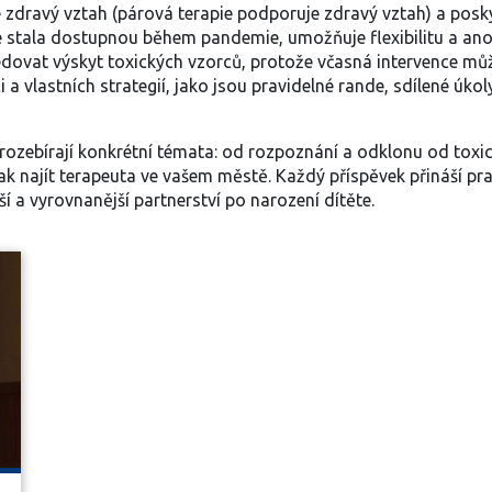
 zdravý vztah (párová terapie podporuje zdravý vztah) a posk
se stala dostupnou během pandemie, umožňuje flexibilitu a anon
ledovat výskyt toxických vzorců, protože včasná intervence 
vlastních strategií, jako jsou pravidelné rande, sdílené úkoly
 rozebírají konkrétní témata: od rozpoznání a odklonu od toxi
jak najít terapeuta ve vašem městě. Každý příspěvek přináší pr
í a vyrovnanější partnerství po narození dítěte.