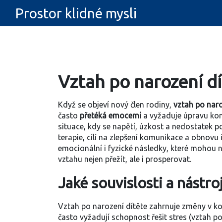
Prostor klidné mysli
Vztah po narození dí
Když se objeví nový člen rodiny,
vztah po naro
často
přetéká emocemi
a vyžaduje úpravu komu
situace, kdy se napětí, úzkost a nedostatek 
terapie
,
cílí na zlepšení komunikace a obnovu 
emocionální i fyzické následky, které mohou n
vztahu nejen přežít, ale i prosperovat.
Jaké souvislosti a nástro
Vztah po narození dítěte zahrnuje změny v ko
často vyžadují schopnost řešit stres (vztah po