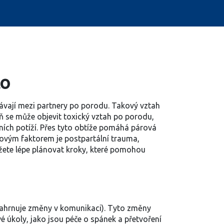
to
ávají mezi partnery po porodu
. Takový vztah
eň se může objevit
toxický vztah po porodu
,
vních potíží. Přes tyto obtíže pomáhá
párová
líčovým faktorem je
postpartální trauma
,
ůžete lépe plánovat kroky, které pomohou
 zahrnuje změny v komunikaci). Tyto změny
vé úkoly, jako jsou péče o spánek a přetvoření