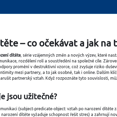
těte – co očekávat a jak na 
zení dítěte
,
série vzájemných změn a nových výzev, které nast
nikace, rozdělení rolí a soustředění na společné cíle. Zárov
podpory promění v destruktivní vzorce
, což zvyšuje riziko duše
intimity mezi partnery
, a to jak osobně, tak i online. Dalším k
arušit partnerský vztah
. Když rozpoznáte tyto souvislosti, m
je jsou užitečné?
munikaci (subject‑predicate‑object: vztah po narození dítěte
 narození dítěte vyžaduje schopnost řešit stres) a zahrnují no