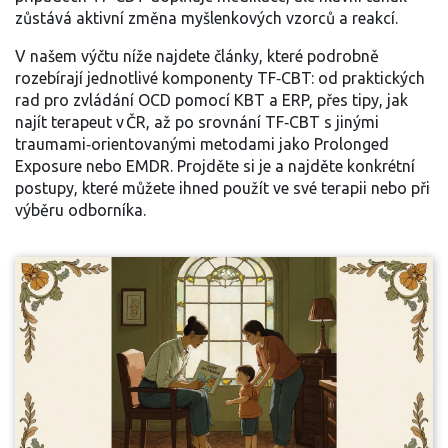
zůstává aktivní změna myšlenkových vzorců a reakcí.
V našem výčtu níže najdete články, které podrobně
rozebírají jednotlivé komponenty TF‑CBT: od praktických
rad pro zvládání OCD pomocí KBT a ERP, přes tipy, jak
najít terapeut v ČR, až po srovnání TF‑CBT s jinými
traumami‑orientovanými metodami jako Prolonged
Exposure nebo EMDR. Projděte si je a najděte konkrétní
postupy, které můžete ihned použít ve své terapii nebo při
výběru odborníka.