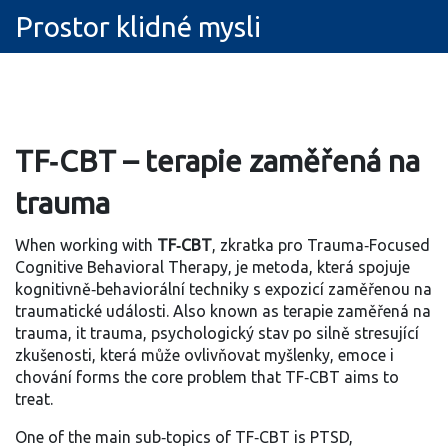
Prostor klidné mysli
TF‑CBT – terapie zaměřená na
trauma
When working with
TF‑CBT
,
zkratka pro Trauma‑Focused
Cognitive Behavioral Therapy, je metoda, která spojuje
kognitivně‑behaviorální techniky s expozicí zaměřenou na
traumatické události
. Also known as
terapie zaměřená na
trauma
, it
trauma
,
psychologický stav po silně stresující
zkušenosti, která může ovlivňovat myšlenky, emoce i
chování
forms the core problem that TF‑CBT aims to
treat.
One of the main sub‑topics of TF‑CBT is
PTSD
,