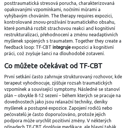
posttraumatická stresová porucha, charakterizovaná
opakovanými vzpomínkami, nočními můrami a
vyhýbavým chováním
. The therapy requires
expozici
,
kontrolované znovu‑prožívání traumatického obsahu,
které pomáhá rozbít strachovou reakci
and
kognitivní
restrukturalizaci
,
přehodnocení a změnu neadaptivních
myšlenek spojených s traumatem
. Together they create a
feedback loop: TF‑CBT
integruje
expozici a kognitivní
práci, což zvyšuje šanci na dlouhodobé zotavení.
Co můžete očekávat od TF‑CBT
První setkání často zahrnuje strukturovaný rozhovor, kde
terapeut
vyhodnocuje
,
zjišťuje rozsah traumatických
vzpomínek a související symptomy
. Následně se stanoví
plán – obvykle 8‑12 sezení – během kterých se pracuje na
dovednostech jako jsou relaxační techniky, deníky
myšlenek a postupné expozice. Zapojení rodičů nebo
pečovatelů je často doporučováno, protože jejich
podpora může urychlit pozitivní změny. V některých
případech TF‑CBT doplňuje medikace, ale hlavní tahák