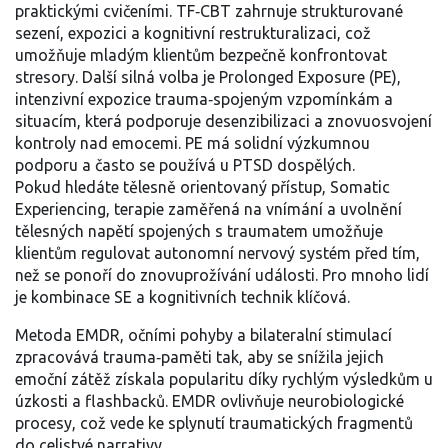
praktickými cvičeními
. TF‑CBT zahrnuje strukturované
sezení, expozici a kognitivní restrukturalizaci, což
umožňuje mladým klientům bezpečně konfrontovat
stresory. Další silná volba je
Prolonged Exposure (PE)
,
intenzivní expozice trauma‑spojeným vzpomínkám a
situacím, která podporuje desenzibilizaci a znovuosvojení
kontroly nad emocemi
. PE má solidní výzkumnou
podporu a často se používá u PTSD dospělých.
Pokud hledáte tělesně orientovaný přístup,
Somatic
Experiencing
,
terapie zaměřená na vnímání a uvolnění
tělesných napětí spojených s traumatem
umožňuje
klientům regulovat autonomní nervový systém před tím,
než se ponoří do znovuprožívání události. Pro mnoho lidí
je kombinace SE a kognitivních technik klíčová.
Metoda
EMDR
,
očními pohyby a bilateralní stimulací
zpracovává trauma‑paměti tak, aby se snížila jejich
emoční zátěž
získala popularitu díky rychlým výsledkům u
úzkosti a flashbacků. EMDR ovlivňuje neurobiologické
procesy, což vede ke splynutí traumatických fragmentů
do celistvé narrativy.