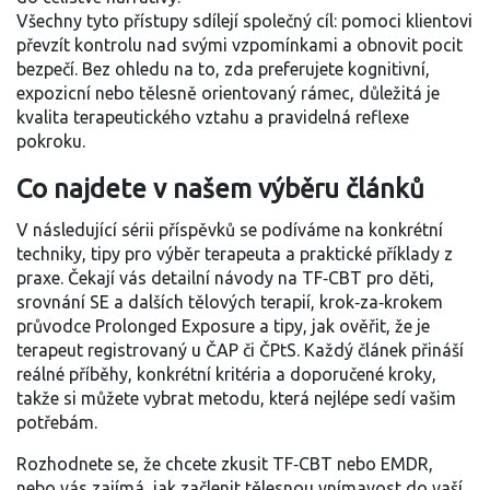
Všechny tyto přístupy sdílejí společný cíl: pomoci klientovi
převzít kontrolu nad svými vzpomínkami a obnovit pocit
bezpečí. Bez ohledu na to, zda preferujete kognitivní,
expozicní nebo tělesně orientovaný rámec, důležitá je
kvalita terapeutického vztahu a pravidelná reflexe
pokroku.
Co najdete v našem výběru článků
V následující sérii příspěvků se podíváme na konkrétní
techniky, tipy pro výběr terapeuta a praktické příklady z
praxe. Čekají vás detailní návody na TF‑CBT pro děti,
srovnání SE a dalších tělových terapií, krok‑za‑krokem
průvodce Prolonged Exposure a tipy, jak ověřit, že je
terapeut registrovaný u ČAP či ČPtS. Každý článek přináší
reálné příběhy, konkrétní kritéria a doporučené kroky,
takže si můžete vybrat metodu, která nejlépe sedí vašim
potřebám.
Rozhodnete se, že chcete zkusit TF‑CBT nebo EMDR,
nebo vás zajímá, jak začlenit tělesnou vnímavost do vaší