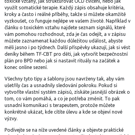
toxické vztahy, jak strukturovat OCD cvičení, nebo jak
využít somatické terapie. Každý zápis obsahuje kritéria,
kroky a často i reálné příběhy, takže si můžete okamžitě
vyzkoušet, co funguje nejlépe ve vašem životě. Například v
článku o toxickém vztahu najdete seznam signálů, které
vám pomohou rozhodnout, zda je čas odejít, a v zápisu
můžete zaznamenat každou důležitou událost, abyste
měli jasno i po týdnech. Další příspěvky ukazují, jak si vést
deníky během TF‑CBT pro děti, jak vytvořit bezpečnostní
plán pro BPD nebo jak si nastavit rituály na začátek a
konec online sezení.
Všechny tyto tipy a šablony jsou navrženy tak, aby vám
ušetřily čas a usnadnily sledování pokroku. Pokud si
vytvoříte vlastní systém zápisů, získáte jasnější obrázek o
tom, co vám pomáhá, a co je potřeba změnit. To pak
usnadní komunikaci s terapeutem, protože můžete
konkrétně ukázat, kde cítíte úlevu a kde se objeví nové
výzvy.
Podívejte se na níže uvedené články a objevte praktické