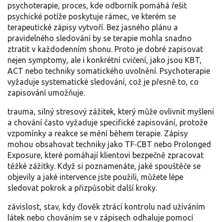
psychoterapie
,
proces, kde odborník pomáhá řešit
psychické potíže
poskytuje rámec, ve kterém se
terapeutické zápisy vytvoří. Bez jasného plánu a
pravidelného sledování by se terapie mohla snadno
ztratit v každodenním shonu. Proto je dobré zapisovat
nejen symptomy, ale i konkrétní cvičení, jako jsou KBT,
ACT nebo techniky somatického uvolnění. Psychoterapie
vyžaduje systematické sledování, což je přesně to, co
zapisování umožňuje.
trauma
,
silný stresový zážitek, který může ovlivnit myšlení
a chování
často vyžaduje specifické zapisování, protože
vzpomínky a reakce se mění během terapie. Zápisy
mohou obsahovat techniky jako TF‑CBT nebo Prolonged
Exposure, které pomáhají klientovi bezpečně zpracovat
těžké zážitky. Když si poznamenáte, jaké spouštěče se
objevily a jaké intervence jste použili, můžete lépe
sledovat pokrok a přizpůsobit další kroky.
závislost
,
stav, kdy člověk ztrácí kontrolu nad užíváním
látek nebo chováním
se v zápisech odhaluje pomocí