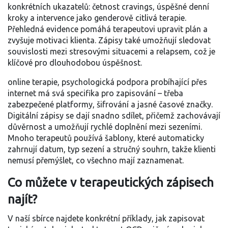
konkrétních ukazatelů: četnost cravings, úspěšné denní
kroky a intervence jako genderově citlivá terapie.
Přehledná evidence pomáhá terapeutovi upravit plán a
zvyšuje motivaci klienta. Zápisy také umožňují sledovat
souvislosti mezi stresovými situacemi a relapsem, což je
klíčové pro dlouhodobou úspěšnost.
online terapie
,
psychologická podpora probíhající přes
internet
má svá specifika pro zapisování – třeba
zabezpečené platformy, šifrování a jasné časové značky.
Digitální zápisy se dají snadno sdílet, přičemž zachovávají
důvěrnost a umožňují rychlé doplnění mezi sezeními.
Mnoho terapeutů používá šablony, které automaticky
zahrnují datum, typ sezení a stručný souhrn, takže klienti
nemusí přemýšlet, co všechno mají zaznamenat.
Co můžete v terapeutických zápisech
najít?
V naší sbírce najdete konkrétní příklady, jak zapisovat