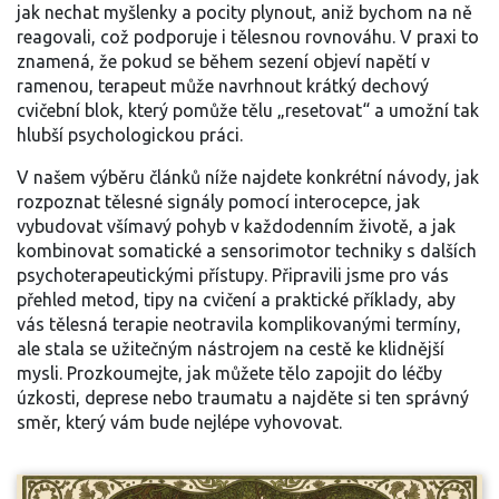
jak nechat myšlenky a pocity plynout, aniž bychom na ně
reagovali, což podporuje i tělesnou rovnováhu. V praxi to
znamená, že pokud se během sezení objeví napětí v
ramenou, terapeut může navrhnout krátký dechový
cvičební blok, který pomůže tělu „resetovat“ a umožní tak
hlubší psychologickou práci.
V našem výběru článků níže najdete konkrétní návody, jak
rozpoznat tělesné signály pomocí interocepce, jak
vybudovat všímavý pohyb v každodenním životě, a jak
kombinovat somatické a sensorimotor techniky s dalších
psychoterapeutickými přístupy. Připravili jsme pro vás
přehled metod, tipy na cvičení a praktické příklady, aby
vás tělesná terapie neotravila komplikovanými termíny,
ale stala se užitečným nástrojem na cestě ke klidnější
mysli. Prozkoumejte, jak můžete tělo zapojit do léčby
úzkosti, deprese nebo traumatu a najděte si ten správný
směr, který vám bude nejlépe vyhovovat.