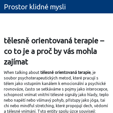
Prostor klidné mysli
tělesně orientovaná terapie
–
co to je a proč by vás mohla
zajímat
When talking about
tělesně orientovaná terapie
,
je
soubor psychoterapeutických metod, které pracují s
tělem jako vstupním kanálem k emocionální a psychické
rovnováze
, často se setkáváme s pojmy jako
interocepce
,
schopnost vnímat vnitřní tělesné signály jako hlady, teplo
nebo napětí
nebo
všímavý pohyb
,
přístupy jako jóga, tai
chi nebo mindful stretching, které propojují dech, vědomí
a tělesné vnímání
. Tyto entity spolu úzce souvisejí: