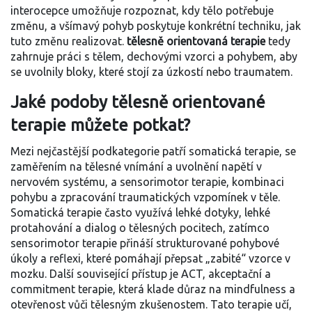
interocepce umožňuje rozpoznat, kdy tělo potřebuje
změnu, a všímavý pohyb poskytuje konkrétní techniku, jak
tuto změnu realizovat.
tělesně orientovaná terapie
tedy
zahrnuje práci s tělem, dechovými vzorci a pohybem, aby
se uvolnily bloky, které stojí za úzkostí nebo traumatem.
Jaké podoby tělesně orientované
terapie můžete potkat?
Mezi nejčastější podkategorie patří
somatická terapie
,
se
zaměřením na tělesné vnímání a uvolnění napětí v
nervovém systému
, a
sensorimotor terapie
,
kombinaci
pohybu a zpracování traumatických vzpomínek v těle
.
Somatická terapie často využívá lehké dotyky, lehké
protahování a dialog o tělesných pocitech, zatímco
sensorimotor terapie přináší strukturované pohybové
úkoly a reflexi, které pomáhají přepsat „zabité“ vzorce v
mozku. Další související přístup je
ACT
,
akceptační a
commitment terapie, která klade důraz na mindfulness a
otevřenost vůči tělesným zkušenostem
. Tato terapie učí,