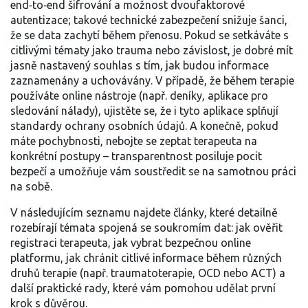
end‑to‑end šifrování a možnost dvoufaktorové
autentizace; takové technické zabezpečení snižuje šanci,
že se data zachytí během přenosu. Pokud se setkáváte s
citlivými tématy jako trauma nebo závislost, je dobré mít
jasně nastavený souhlas s tím, jak budou informace
zaznamenány a uchovávány. V případě, že během terapie
používáte online nástroje (např. deníky, aplikace pro
sledování nálady), ujistěte se, že i tyto aplikace splňují
standardy ochrany osobních údajů. A konečně, pokud
máte pochybnosti, nebojte se zeptat terapeuta na
konkrétní postupy – transparentnost posiluje pocit
bezpečí a umožňuje vám soustředit se na samotnou práci
na sobě.
V následujícím seznamu najdete články, které detailně
rozebírají témata spojená se soukromím dat: jak ověřit
registraci terapeuta, jak vybrat bezpečnou online
platformu, jak chránit citlivé informace během různých
druhů terapie (např. traumatoterapie, OCD nebo ACT) a
další praktické rady, které vám pomohou udělat první
krok s důvěrou.