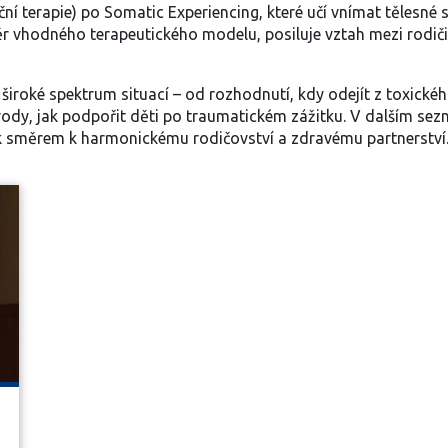
 terapie) po Somatic Experiencing, které učí vnímat tělesné s
ěr vhodného terapeutického modelu, posiluje vztah mezi rodiči a
široké spektrum situací – od rozhodnutí, kdy odejít z toxickéh
ávody, jak podpořit děti po traumatickém zážitku. V dalším se
k směrem k harmonickému rodičovství a zdravému partnerství