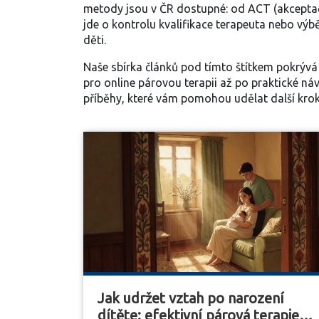
metody jsou v ČR dostupné: od ACT (akceptační
jde o kontrolu kvalifikace terapeuta nebo výb
děti.
Naše sbírka článků pod tímto štítkem pokrývá 
pro online párovou terapii až po praktické n
příběhy, které vám pomohou udělat další kro
Jak udržet vztah po narození
dítěte: efektivní párová terapie