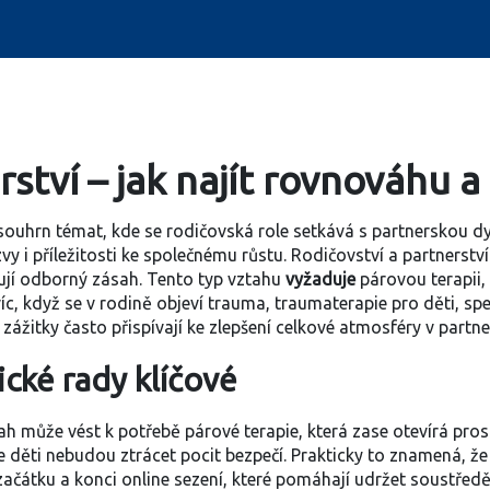
rství – jak najít rovnováhu 
souhrn témat, kde se rodičovská role setkává s partnerskou d
zvy i příležitosti ke společnému růstu
.
Rodičovství a partnerstv
ují odborný zásah
. Tento typ vztahu
vyžaduje
párovou terapii
,
víc, když se v rodině objeví trauma,
traumaterapie pro děti
,
spe
 zážitky
často přispívají ke zlepšení celkové atmosféry v partner
ické rady klíčové
tah může vést k potřebě párové terapie, která zase otevírá pros
 děti nebudou ztrácet pocit bezpečí. Prakticky to znamená, že
začátku a konci online sezení, které pomáhají udržet soustředěn