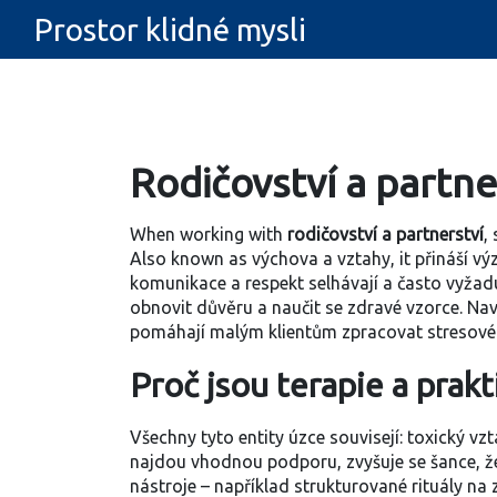
Prostor klidné mysli
Rodičovství a partne
When working with
rodičovství a partnerství
,
Also known as
výchova a vztahy
, it
přináší vý
komunikace a respekt selhávají a často vyžad
obnovit důvěru a naučit se zdravé vzorce
. Na
pomáhají malým klientům zpracovat stresové
Proč jsou terapie a prakt
Všechny tyto entity úzce souvisejí: toxický vz
najdou vhodnou podporu, zvyšuje se šance, že
nástroje – například strukturované rituály na 