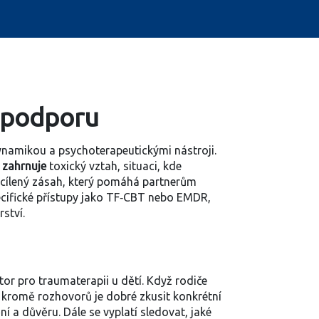
a podporu
ynamikou a psychoterapeutickými nástroji
.
í
zahrnuje
toxický vztah
,
situaci, kde
cílený zásah, který pomáhá partnerům
cifické přístupy jako TF‑CBT nebo EMDR,
ství.
tor pro traumaterapii u dětí. Když rodiče
 kromě rozhovorů je dobré zkusit konkrétní
í a důvěru. Dále se vyplatí sledovat, jaké