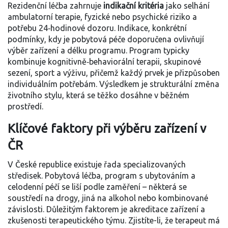
Rezidenční léčba zahrnuje
indikační kritéria
jako selhání
ambulatorní terapie, fyzické nebo psychické riziko a
potřebu 24‑hodinové dozoru.
Indikace
,
konkrétní
podmínky, kdy je pobytová péče doporučena
ovlivňují
výběr zařízení a délku programu. Program typicky
kombinuje kognitivně‑behaviorální terapii, skupinové
sezení, sport a výživu, přičemž každý prvek je přizpůsoben
individuálním potřebám. Výsledkem je strukturální změna
životního stylu, která se těžko dosáhne v běžném
prostředí.
Klíčové faktory při výběru zařízení v
ČR
V České republice existuje řada specializovaných
středisek.
Pobytová léčba
,
program s ubytováním a
celodenní péčí
se liší podle zaměření – některá se
soustředí na drogy, jiná na alkohol nebo kombinované
závislosti. Důležitým faktorem je akreditace zařízení a
zkušenosti terapeutického týmu. Zjistíte-li, že terapeut má