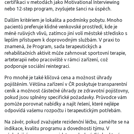
certifikaci v metodách jako Motivational Interviewing
nebo 12‑step program, zvyšujete šanci na úspěch.
Dalším kritériem je lokalita a podmínky pobytu. Mnoho
pacientů preferuje klidné venkovské prostředí, kde je
méně rušivých vlivů, zatímco jiní volí městské středisko s
lepším přístupem k doprovodným službám. V praxi to
znamená, že
Program
,
sada terapeutických a
rehabilitačních aktivit
může zahrnovat sportovní terapie,
arteterapii nebo pracoviště v rámci zařízení, což
podporuje sociální reintegraci.
Pro mnohé je také klíčová cena a možnost úhrady
pojištěním. Většina zařízení v ČR poskytuje transparentní
ceník a možnost částečné úhrady ze zdravotní pojišťovny,
pokud jsou splněny specifické požadavky. Průvodce vám
pomůže porovnat nabídky a najít řešení, které nejlépe
odpovídá vašemu rozpočtu i terapeutickým potřebám.
Na závěr, pokud zvažujete rezidenční léčbu, zaměřte se na
indikace, kvalitu programu a dovednosti týmu. V