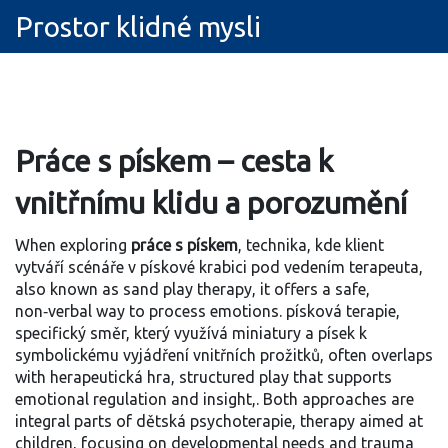
Prostor klidné mysli
Práce s pískem – cesta k
vnitřnímu klidu a porozumění
When exploring
práce s pískem
,
technika, kde klient
vytváří scénáře v pískové krabici pod vedením terapeuta,
also known as
sand play therapy
, it offers a safe,
non‑verbal way to process emotions.
písková terapie
,
specifický směr, který využívá miniatury a písek k
symbolickému vyjádření vnitřních prožitků,
often overlaps
with
herapeutická hra
,
structured play that supports
emotional regulation and insight,
. Both approaches are
integral parts of
dětská psychoterapie
,
therapy aimed at
children, focusing on developmental needs and trauma