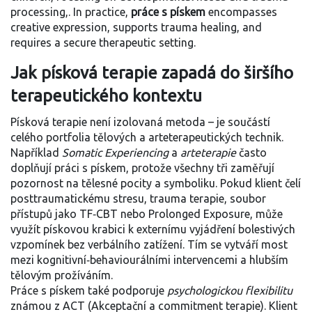
processing,
. In practice,
práce s pískem
encompasses
creative expression, supports trauma healing, and
requires a secure therapeutic setting.
Jak písková terapie zapadá do širšího
terapeutického kontextu
Písková terapie není izolovaná metoda – je součástí
celého portfolia tělových a arteterapeutických technik.
Například
Somatic Experiencing
a
arteterapie
často
doplňují práci s pískem, protože všechny tři zaměřují
pozornost na tělesné pocity a symboliku. Pokud klient čelí
posttraumatickému stresu,
trauma terapie
,
soubor
přístupů jako TF‑CBT nebo Prolonged Exposure,
může
využít pískovou krabici k externímu vyjádření bolestivých
vzpomínek bez verbálního zatížení. Tím se vytváří most
mezi kognitivní‑behaviourálními intervencemi a hlubším
tělovým prožíváním.
Práce s pískem také podporuje
psychologickou flexibilitu
známou z ACT (Akceptační a commitment terapie). Klient