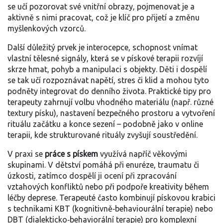
se učí pozorovat své vnitřní obrazy, pojmenovat je a
aktivně s nimi pracovat, což je klíč pro přijetí a změnu
myšlenkových vzorců.
Další důležitý prvek je
interocepce
,
schopnost vnímat
vlastní tělesné signály,
která se v pískové terapii rozvíjí
skrze hmat, pohyb a manipulaci s objekty. Děti i dospělí
se tak učí rozpoznávat napětí, stres či klid a mohou tyto
podněty integrovat do denního života. Praktické tipy pro
terapeuty zahrnují volbu vhodného materiálu (např. různé
textury písku), nastavení bezpečného prostoru a vytvoření
rituálu začátku a konce sezení – podobně jako v online
terapii, kde strukturované rituály zvyšují soustředění.
V praxi se
práce s pískem
využívá napříč věkovými
skupinami. V dětství pomáhá při enuréze, traumatu či
úzkosti, zatímco dospělí ji ocení při zpracování
vztahových konfliktů nebo při podpoře kreativity během
léčby deprese. Terapeuté často kombinují pískovou krabici
s technikami KBT (kognitivně‑behaviourální terapie) nebo
DBT (dialekticko‑behaviorální terapie) pro komplexní