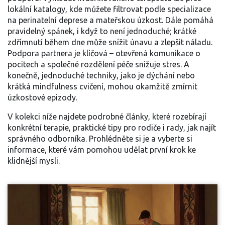
lokální katalogy, kde můžete filtrovat podle specializace
na perinatelní deprese a mateřskou úzkost. Dále pomáhá
pravidelný spánek, i když to není jednoduché; krátké
zdřímnutí během dne může snížit únavu a zlepšit náladu.
Podpora partnera je klíčová – otevřená komunikace o
pocitech a společné rozdělení péče snižuje stres. A
konečně, jednoduché techniky, jako je dýchání nebo
krátká mindfulness cvičení, mohou okamžitě zmírnit
úzkostové epizody.
V kolekci níže najdete podrobné články, které rozebírají
konkrétní terapie, praktické tipy pro rodiče i rady, jak najít
správného odborníka. Prohlédněte si je a vyberte si
informace, které vám pomohou udělat první krok ke
klidnější mysli.