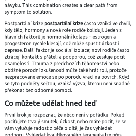
návyku
. This combination creates a clear path from
symptom to solution.
Postpartální krize
postpartální krize
často vzniká ve chvíli,
kdy tělo, hormony a nová role rodiče kolidují. Jeden z
hlavních faktorů je hormonální kolaps – estrogen a
progesteron rychle klesají, což může spustit úzkost i
deprese. Další faktor je sociální izolace; noví rodiče často
ztrácejí kontakt s přáteli a podporou, což zesiluje pocit
osamělosti. Trauma z předchozích těhotenství nebo
obtížné porodní zkušenosti může také hrát roli, protože
nezpracované emoce se po porodu vrací na povrch. Když
se tyto podněty sečtou, vzniká výzva, kterou není snadné
překonat bez odborné pomoci.
Co můžete udělat hned teď
První krok je rozpoznat, že něco není v pořádku. Pokud
pociťujete trvalý smutek, úzkost, nebo máte pocit, že se
vám vylučuje radost z péče o dítě, je čas vyhledat
podporu. Vyhledat kvalifikovaného terapeuta lze přes