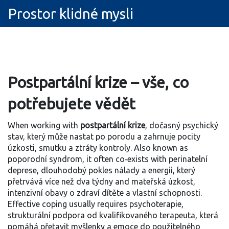
Prostor klidné mysli
Postpartální krize – vše, co
potřebujete vědět
When working with
postpartální krize
,
dočasný psychický
stav, který může nastat po porodu a zahrnuje pocity
úzkosti, smutku a ztráty kontroly
. Also known as
poporodní syndrom
, it often co‑exists with
perinatelní
deprese
,
dlouhodobý pokles nálady a energii, který
přetrvává více než dva týdny
and
mateřská úzkost
,
intenzivní obavy o zdraví dítěte a vlastní schopnosti
.
Effective coping usually requires
psychoterapie
,
strukturální podpora od kvalifikovaného terapeuta, která
pomáhá přetavit myšlenky a emoce do použitelného